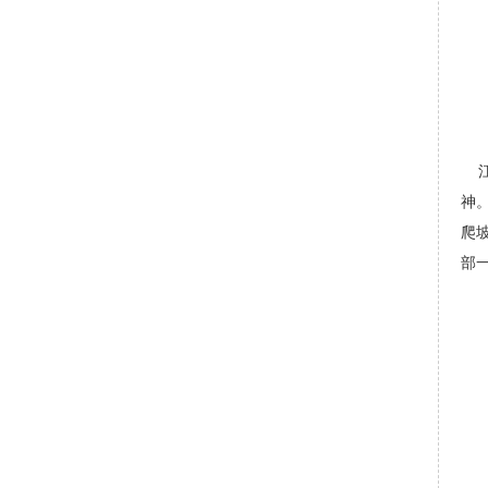
神
爬
部