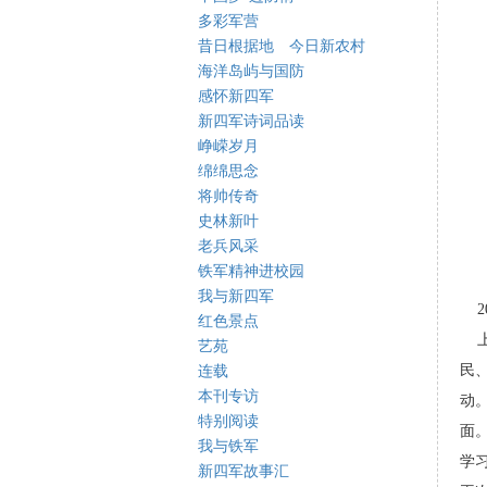
多彩军营
昔日根据地 今日新农村
海洋岛屿与国防
感怀新四军
新四军诗词品读
峥嵘岁月
绵绵思念
将帅传奇
史林新叶
老兵风采
铁军精神进校园
我与新四军
2
红色景点
上
艺苑
民
连载
本刊专访
动
特别阅读
面
我与铁军
学
新四军故事汇