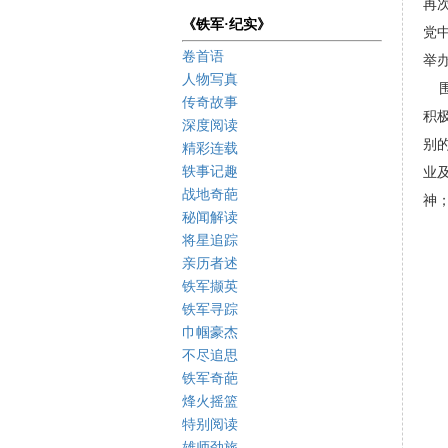
再
《铁军·纪实》
党
卷首语
举
人物写真
围
传奇故事
积
深度阅读
别
精彩连载
轶事记趣
业
战地奇葩
神
秘闻解读
将星追踪
亲历者述
铁军撷英
铁军寻踪
巾帼豪杰
不尽追思
铁军奇葩
烽火摇篮
特别阅读
雄师劲旅