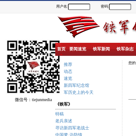
用户名:
密码:
首页
要闻速览
铁军新闻
铁军杂志
您
重点推荐
新闻动态
要闻速览
盐城新四军纪念馆
新四军历史上的今天
微信号：tiejunmedia
《铁军》
特稿
老兵亲述
寻访新四军老战士
中国梦·边防情