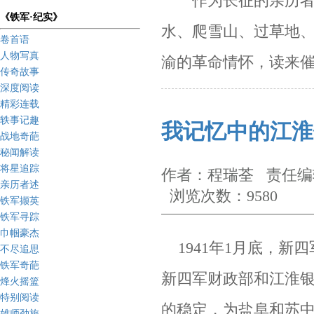
作为长征的亲历者
《铁军·纪实》
水、爬雪山、过草地
卷首语
人物写真
渝的革命情怀，读来
传奇故事
深度阅读
精彩连载
轶事记趣
我记忆中的江淮
战地奇葩
秘闻解读
将星追踪
作者：程瑞荃 责任编辑
亲历者述
浏览次数：9580
铁军撷英
铁军寻踪
巾帼豪杰
1941年1月底，新
不尽追思
铁军奇葩
新四军财政部和江淮
烽火摇篮
特别阅读
的稳定，
为盐阜和苏
雄师劲旅