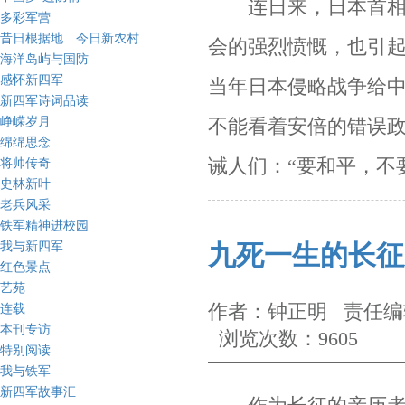
连日来，日本首相
多彩军营
昔日根据地 今日新农村
会的强烈愤慨，也引起
海洋岛屿与国防
感怀新四军
当年日本侵略战争给
新四军诗词品读
峥嵘岁月
不能看着安倍的错误政
绵绵思念
诫人们：“要和平，不
将帅传奇
史林新叶
老兵风采
铁军精神进校园
我与新四军
九死一生的长征
红色景点
艺苑
作者：钟正明 责任编辑
连载
本刊专访
浏览次数：9605
特别阅读
我与铁军
新四军故事汇