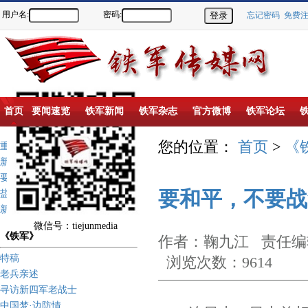
用户名:
密码:
忘记密码
免费
首页
要闻速览
铁军新闻
铁军杂志
官方微博
铁军论坛
您的位置：
首页
>
《
重点推荐
新闻动态
要闻速览
要和平，不要战
盐城新四军纪念馆
新四军历史上的今天
微信号：tiejunmedia
《铁军》
作者：鞠九江 责任编辑
特稿
浏览次数：9614
老兵亲述
寻访新四军老战士
中国梦·边防情