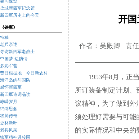
要闻速览
盐城新四军纪念馆
新四军历史上的今天
开国
《铁军》
特稿
老兵亲述
作者：吴殿卿 责任
寻访新四军老战士
中国梦·边防情
多彩军营
昔日根据地 今日新农村
1953
年
8
月，正当
海洋岛屿与国防
感怀新四军
所订装备制定计划、
新四军诗词品读
峥嵘岁月
议精神，为了做到外
绵绵思念
须处理好需要与可能
将帅传奇
史林新叶
的实际情况和中央的
老兵风采
铁军精神进校园