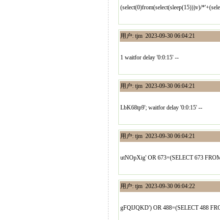
(select(0)from(select(sleep(15)))v)/*'+(sel
用户: tjm 2023-09-30 06:04:21
1 waitfor delay '0:0:15' --
用户: tjm 2023-09-30 06:04:21
LbK68tp9'; waitfor delay '0:0:15' --
用户: tjm 2023-09-30 06:04:21
utNOpXig' OR 673=(SELECT 673 FROM
用户: tjm 2023-09-30 06:04:22
gFQIJQKD') OR 488=(SELECT 488 FR