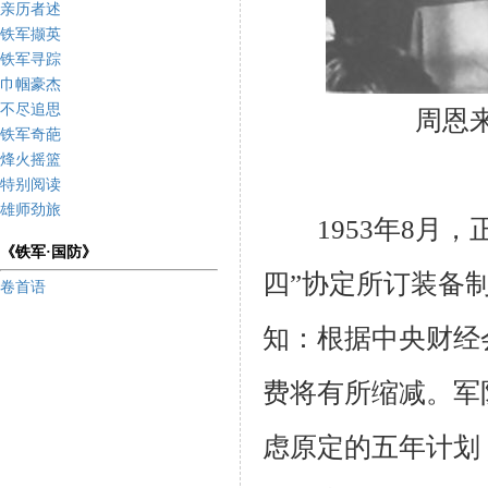
亲历者述
铁军撷英
铁军寻踪
巾帼豪杰
不尽追思
周恩
铁军奇葩
烽火摇篮
特别阅读
雄师劲旅
1953
年
8
月，
《铁军·国防》
四”协定所订装备
卷首语
知：根据中央财经
费将有所缩减。军
虑原定的五年计划