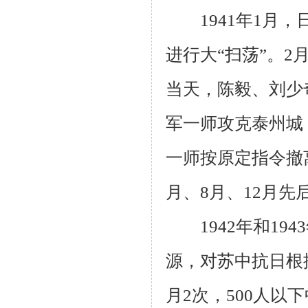
1941
年
1
月，
进行大“扫荡”。
2
当天，陈毅、刘少
军一师攻克泰州城
一师按原定指令撤
月、
8
月、
12
月先
1942
年和
1943
源，对苏中抗日根
月
2
次，
500
人以下