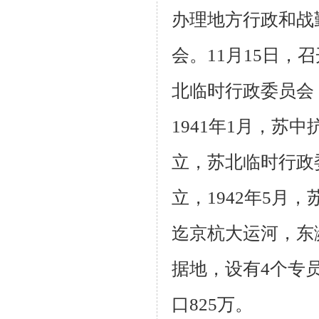
办理地方行政和战
会。
11
月
15
日，召
北临时行政委员会
1941
年
1
月，苏中
立，苏北临时行政
立，
1942
年
5
月，
迄京杭大运河，东
据地，设有
4
个专
口
825
万。