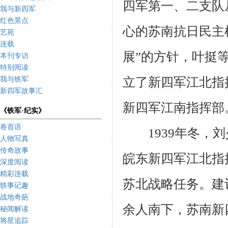
四军第一、二支队
我与新四军
红色景点
心的苏南抗日民主
艺苑
连载
展”的方针，叶挺
本刊专访
特别阅读
立了新四军江北指
我与铁军
新四军故事汇
新四军江南指挥部
《铁军·纪实》
卷首语
1939
年冬，刘
人物写真
传奇故事
皖东新四军江北指
深度阅读
精彩连载
苏北战略任务。建
轶事记趣
战地奇葩
余人南下，苏南新
秘闻解读
将星追踪