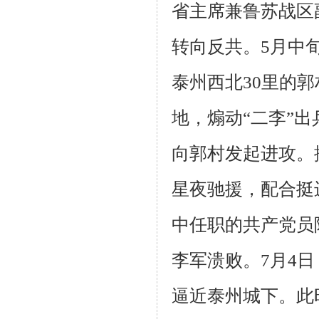
省主席兼鲁苏战区
转向反共。
5
月中
泰州西北
30
里的郭
地，煽动“二李”
向郭村发起进攻。
星夜驰援，配合挺
中任职的共产党员
李军溃败。
7
月
4
日
逼近泰州城下。此