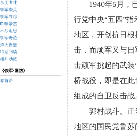
1940
年
5
月，
亲历者述
铁军撷英
铁军寻踪
行党中央“五四”
巾帼豪杰
不尽追思
地区，开创抗日根
铁军奇葩
烽火摇篮
击，而顽军又与日
特别阅读
雄师劲旅
击顽军挑起的武装
《铁军·国防》
桥战役，即是在此
卷首语
组成的自卫反击战
郭村战斗。正当
地区的国民党鲁苏