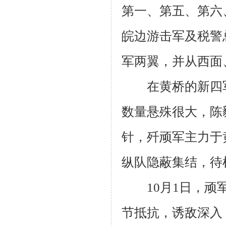
第一、第五、第六
皖边游击军及税警
军两翼，并从西面
在黄桥的新四
数量悬殊很大，陈
针，歼顽军主力于
纵队隐蔽集结，待
10
月
1
日，顽
节抵抗，诱敌深入