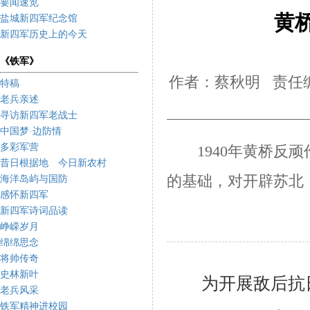
要闻速览
黄
盐城新四军纪念馆
新四军历史上的今天
《铁军》
作者：蔡秋明 责任编
特稿
老兵亲述
寻访新四军老战士
中国梦·边防情
多彩军营
1940年
黄桥反顽
昔日根据地 今日新农村
的基础，对开辟苏北
海洋岛屿与国防
感怀新四军
新四军诗词品读
峥嵘岁月
绵绵思念
将帅传奇
史林新叶
为开展敌后抗日
老兵风采
铁军精神进校园