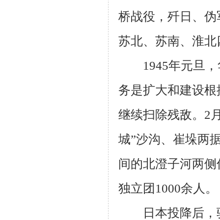
桥战役，歼日、伪
苏北、苏南、淮北
1945
年元旦，
务是扩大和建设根
继续扫除残敌。
2
城”沙沟、崔垛两
间的北澄子河两侧
独立团
1000
余人。
日本投降后，驻