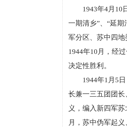
1943
年
4
月
10
一期清乡”、“延期
军分区、苏中四地
1944
年
10
月，经过
决定性胜利。
1944
年
1
月
5
日
长兼一三五团团长
义，编入新四军苏
月，苏中伪军起义