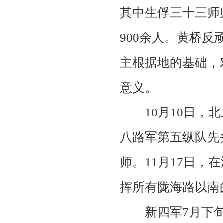
其中生俘三十三师
900
余人。黄桥反
主根据地的基础，
意义。
10
月
10
日，北
八路军第五纵队先
师。
11
月
17
日，在
挥所有陇海路以南
新四军
7
月下