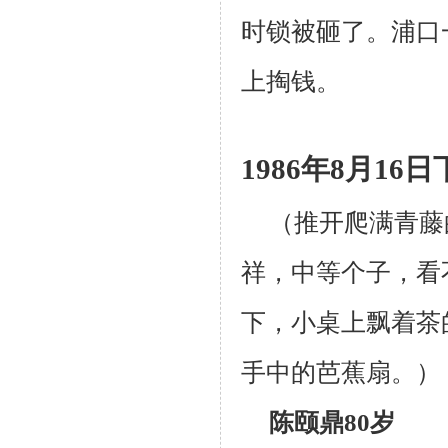
时锁被砸了。浦口
上掏钱。
1986
年
8
月
16
日
（
推开爬满青藤
祥，中等个子，看
下，小桌上飘着茶
手中的芭蕉扇
。）
陈颐鼎
80
岁