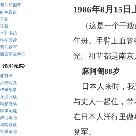
我与新四军
1986
年
8
月
15
日
红色景点
艺苑
（
这是一个干瘦
连载
本刊专访
年斑。手臂上血管
特别阅读
我与铁军
光。祖辈都是南京
新四军故事汇
《铁军·纪实》
麻阿訇
88
岁
卷首语
人物写真
日本人来时，我
传奇故事
深度阅读
与丈人一起住，带
精彩连载
轶事记趣
在日本人洋行里做
战地奇葩
秘闻解读
党军。
将星追踪