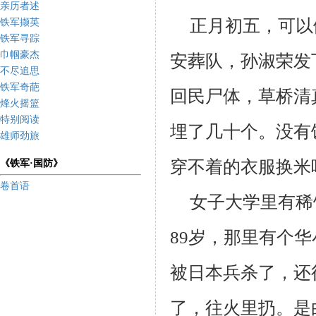
亲历者述
正月初五，可以
铁军撷英
铁军寻踪
巾帼豪杰
安葬队，孙淑荣发
不尽追思
铁军奇葩
回民尸体，草桥清
烽火摇篮
特别阅读
埋了几十个。没有
雄师劲旅
穿不着的衣服换米
《铁军·国防》
卷首语
女子大学里有稀
89
岁，那里有个华
被日本兵杀了，还
了，往火里扔。是