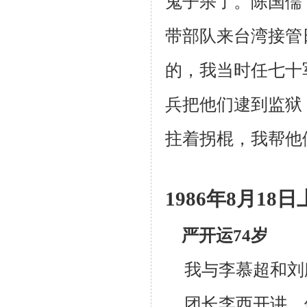
鬼子杀了。陈国儒
带部队来台湾接管
的，我当时任七十
兵把他们逮到监狱
拄着拐棍，我帮他
1986
年
8
月
18
日
严开运
74
岁
我与李慕超和刘
团长李西开讲，