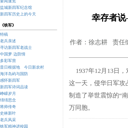
要闻速览
盐城新四军纪念馆
新四军历史上的今天
幸存者说
《铁军》
特稿
老兵亲述
作者：徐志耕 责任编
寻访新四军老战士
中国梦·边防情
多彩军营
昔日根据地 今日新农村
1937年12月13
海洋岛屿与国防
感怀新四军
这一天，侵华日军攻
新四军诗词品读
峥嵘岁月
制造
了举世震惊的“
绵绵思念
万同胞。
将帅传奇
史林新叶
老兵风采
铁军精神进校园