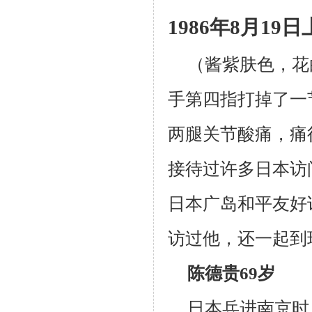
1986
年
8
月
19
日
（
酱紫肤色，花
手第四指打掉了一
两腿关节酸痛，痛
接待过许多日本访
日本广岛和平友好
访过他，还一起到
陈德贵
69
岁
日本兵进南京时