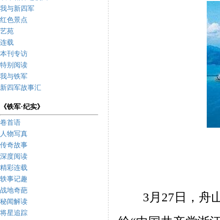
我与新四军
红色景点
艺苑
连载
本刊专访
特别阅读
我与铁军
新四军故事汇
《铁军·纪实》
卷首语
人物写真
传奇故事
深度阅读
精彩连载
轶事记趣
战地奇葩
3
月
27
日，舟
秘闻解读
将星追踪