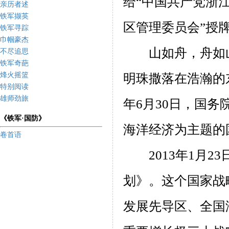
给“中国共产党浙
亲历者述
铁军撷英
区管理委员会”授
铁军寻踪
巾帼豪杰
山如舟，舟如山
不尽追思
铁军奇葩
烽火摇篮
明珠撒落在浩瀚的
特别阅读
雄师劲旅
年
6
月
30
日，国务
《铁军·国防》
海洋经济为主题的
卷首语
2013
年
1
月
23
划》。这个国家战
发展先导区、全国