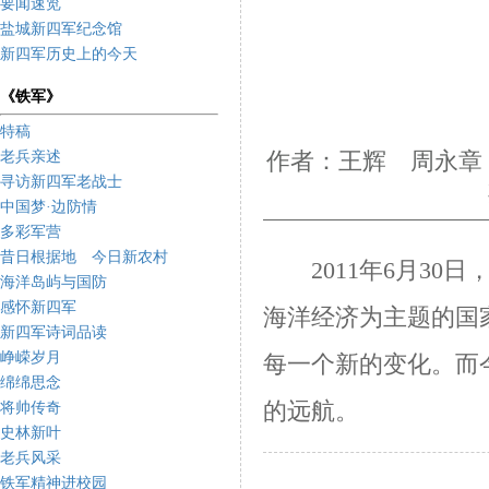
要闻速览
盐城新四军纪念馆
新四军历史上的今天
《铁军》
特稿
老兵亲述
作者：王辉 周永章 
寻访新四军老战士
中国梦·边防情
多彩军营
昔日根据地 今日新农村
2011年6月30
海洋岛屿与国防
感怀新四军
海洋经济为主题的国
新四军诗词品读
峥嵘岁月
每一个新的变化。而
绵绵思念
的远航。
将帅传奇
史林新叶
老兵风采
铁军精神进校园