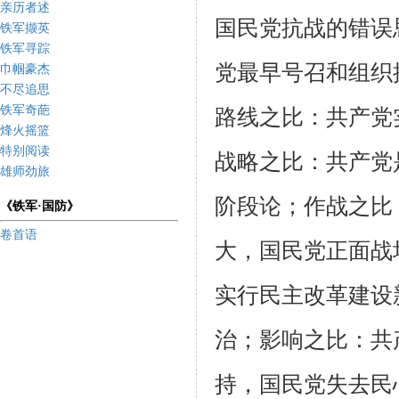
亲历者述
国民党
抗战的错误
铁军撷英
铁军寻踪
党最早号召和组织
巾帼豪杰
不尽追思
铁军奇葩
路线之比：共产党
烽火摇篮
特别阅读
战略之比：共产党
雄师劲旅
阶段论；作战之比
《铁军·国防》
卷首语
大，国民党正面战
实行民主改革建设
治；影响之比：共
持，国民党失去民