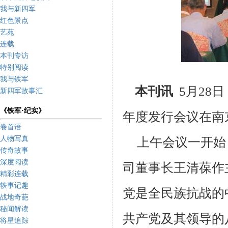
我与新四军
红色景点
艺苑
连载
本刊专访
特别阅读
我与铁军
本刊讯
5
月
28
日
新四军故事汇
《铁军·纪实》
年度发行会议在南
卷首语
人物写真
上午会议一开始
传奇故事
深度阅读
司董事长王清葆作
精彩连载
轶事记趣
党是全民族抗战的
战地奇葩
秘闻解读
共产党及其领导的
将星追踪