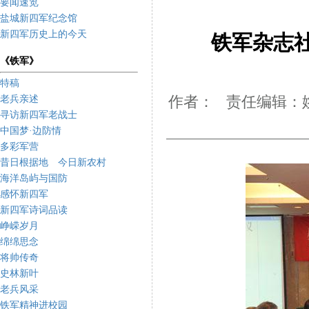
要闻速览
盐城新四军纪念馆
新四军历史上的今天
铁军杂志
《铁军》
特稿
老兵亲述
作者： 责任编辑：姚
寻访新四军老战士
中国梦·边防情
多彩军营
昔日根据地 今日新农村
海洋岛屿与国防
感怀新四军
新四军诗词品读
峥嵘岁月
绵绵思念
将帅传奇
史林新叶
老兵风采
铁军精神进校园