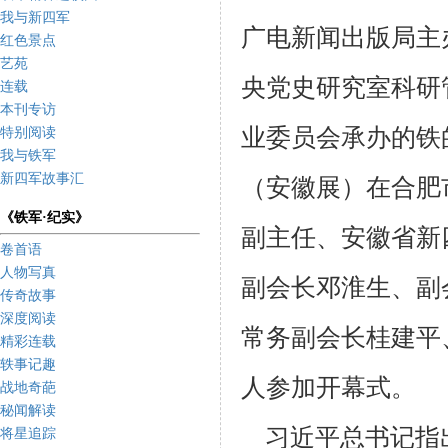
我与新四军
广电新闻出版局主
红色景点
艺苑
央党史研究室科研
连载
本刊专访
业委员会承办的铁
特别阅读
我与铁军
新四军故事汇
（安徽展）在合肥
《铁军·纪实》
副主任、安徽省新
卷首语
人物写真
副会长邓淮生、副
传奇故事
深度阅读
常务副会长桂建平
精彩连载
轶事记趣
人参加开幕式。
战地奇葩
秘闻解读
习近平总书记指出
将星追踪