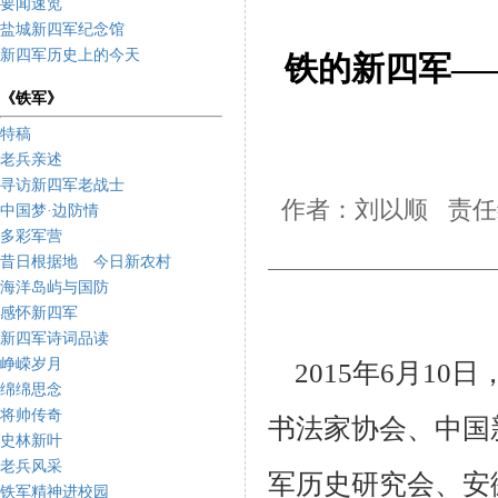
要闻速览
盐城新四军纪念馆
新四军历史上的今天
铁的新四军—
《铁军》
特稿
老兵亲述
寻访新四军老战士
作者：刘以顺 责任编
中国梦·边防情
多彩军营
昔日根据地 今日新农村
海洋岛屿与国防
感怀新四军
新四军诗词品读
峥嵘岁月
2015
年
6
月
10
日
绵绵思念
将帅传奇
书法家协会、中国
史林新叶
老兵风采
军历史研究会、安
铁军精神进校园