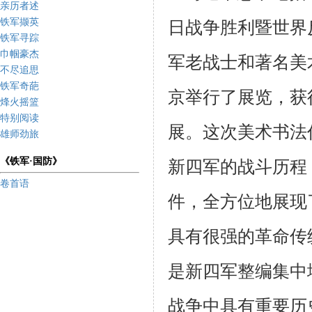
亲历者述
铁军撷英
日战争胜利暨世界
铁军寻踪
巾帼豪杰
军老战士和著名美
不尽追思
铁军奇葩
京举行了展览，获
烽火摇篮
特别阅读
展。这次美术书法
雄师劲旅
《铁军·国防》
新四军的战斗历程
卷首语
件，全方位地展现
具有很强的革命传
是新四军整编集中
战争中具有重要历