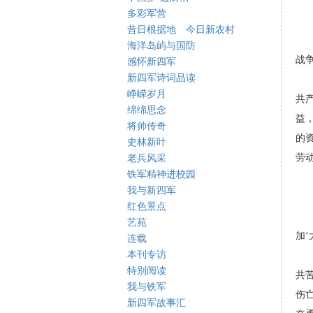
多彩军营
在
昔日根据地 今日新农村
一
海洋岛屿与国防
战
感怀新四军
新四军诗词品读
他
峥嵘岁月
共
绵绵思念
益
将帅传奇
的
史林新叶
劳
老兵风采
铁军精神进校园
二
我与新四军
三
红色景点
四
艺苑
加‘
连载
本刊专访
1
特别阅读
共
我与铁军
伤
新四军故事汇