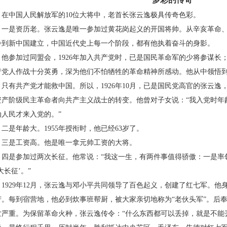
中国人民解放军的10位大将中，老首长张云逸极具传奇色彩。
是资历老。张云逸是唯一参加过黄花岗起义的开国将帅。从辛亥革命、
争到新中国建立，中国近代史上每一个阶段，都有他执着奋斗的身影。
参加过同盟会，1926年加入共产党时，已是国民革命军的少将参谋长
产党人作战十分英勇，深为他们不怕牺牲的革命精神所感动。他从中领悟
，只有共产党才能救中国。所以，1926年10月，已是国民党高官的张云
资产阶级民主革命者向共产主义战士的转变。他曾对子女说：“我入党时年
动人民才来入党的。”
是年龄大。1955年授衔时，他已经63岁了。
是工资高。他是唯一拿元帅工资的大将。
是参加过两次长征。他常说：“我这一生，有两件事值得骄傲：一是率领
大长征’。”
929年12月，张云逸与邓小平共同领导了百色起义，创建了红七军。他
苦。每到宿营地，他必到炊事班帮厨，被大家亲切地称为“老伙头军”。后
亡严重。为保留革命火种，张云逸传令：“什么东西都可以丢掉，就是不能