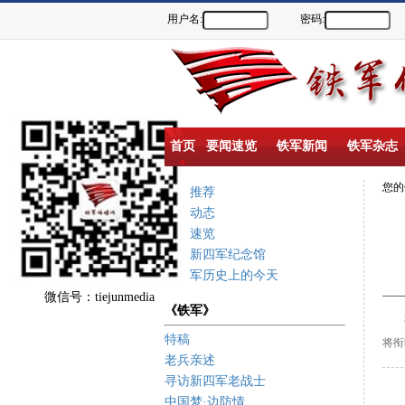
用户名:
密码:
首页
要闻速览
铁军新闻
铁军杂志
您
重点推荐
新闻动态
要闻速览
盐城新四军纪念馆
新四军历史上的今天
微信号：tiejunmedia
《铁军》
特稿
将衔
老兵亲述
寻访新四军老战士
中国梦·边防情