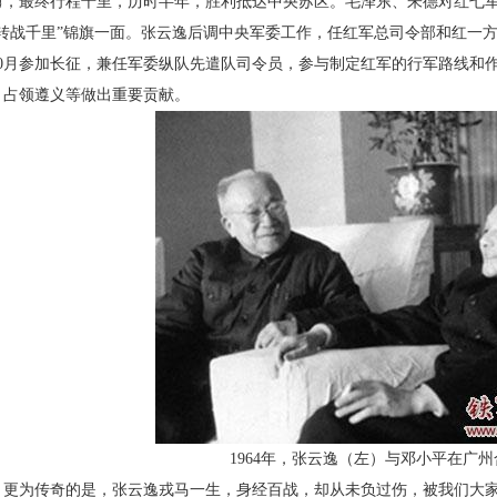
勇，最终行程千里，历时半年，胜利抵达中央苏区。毛泽东、朱德对红七
“转战千里”锦旗一面。张云逸后调中央军委工作，任红军总司令部和红一方
10月参加长征，兼任军委纵队先遣队司令员，参与制定红军的行军路线和
、占领遵义等做出重要贡献。
1964年，张云逸（左）与邓小平在广州
为传奇的是，张云逸戎马一生，身经百战，却从未负过伤，被我们大家称