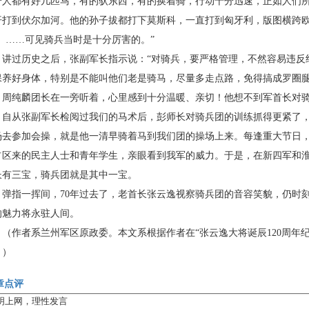
个人都有好几匹马，有的驮东西，有的换着骑，行动十分迅速，正如人们所
汗打到伏尔加河。他的孙子拔都打下莫斯科，一直打到匈牙利，版图横跨欧
’。……可见骑兵当时是十分厉害的。”
过历史之后，张副军长指示说：“对骑兵，要严格管理，不然容易违反
保养好身体，特别是不能叫他们老是骑马，尽量多走点路，免得搞成罗圈腿
纯麟团长在一旁听着，心里感到十分温暖、亲切！他想不到军首长对骑
从张副军长检阅过我们的马术后，彭师长对骑兵团的训练抓得更紧了，
场去参加会操，就是他一清早骑着马到我们团的操场上来。每逢重大节日
占区来的民主人士和青年学生，亲眼看到我军的威力。于是，在新四军和
长有三宝，骑兵团就是其中一宝。
指一挥间，70年过去了，老首长张云逸视察骑兵团的音容笑貌，仍时刻
的魅力将永驻人间。
（作者系兰州军区原政委。
本文系根据作者在“张云逸大将诞辰120周年
。）
章点评