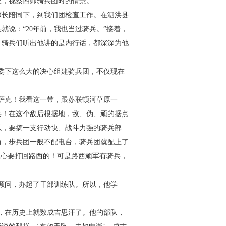
，视察四师骑兵团时的情景。
师长陪同下，到我们团检查工作。在泗洪县
说：“20年前，我也当过骑兵。”接着，
。骑兵们听出他讲的是内行话，都深深为他
委下这么大的决心组建骑兵团，不仅现在
萨克！我看这一带，跟苏联顿河草原一
兵！在这个敌后根据地，敌、伪、顽的据点
以，要搞一支行动快、战斗力强的骑兵部
前，步兵团一般不配电台，骑兵团就配上了
决心要打回路西的！可是路西顽军有骑兵，
顾问，办起了干部训练队。所以，他学
，在历史上就数成吉思汗了。他的部队，