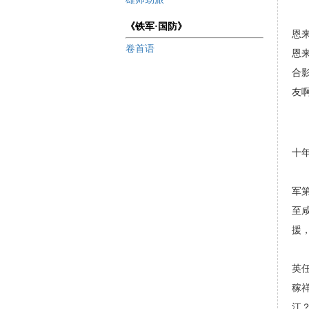
“
《铁军·国防》
恩
卷首语
恩
合
友
张
十
张
军
至
援
抗
英
稼
江