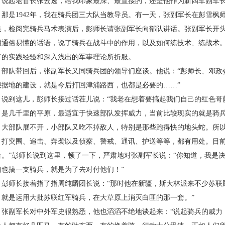
起老首长张云逸，给我印象最深、最直接的，还是他作为新四军副军长
是1942年，我在骑兵团三大队当教导员。有一天，张副军长在彭雪枫
集，检阅完骑兵马术表演后，彭师长请张副军长向部队讲话。张副军长开头就
用通俗易懂的话语，说了骑兵在战斗中的作用，以及如何练技术、练战术
富的实践经验和深入浅出的军事理论所折服。
队带回后，张副军长又同骑兵团的领导们座谈。他说：“彭师长、邓政
根据地的建设，就是今后打回津浦路西，也都是必要的……”
到这儿，彭师长接过话茬儿说：“我老在想着要搞起我们自己的红色哥
，是几千里的平原，最适宜于快速部队发挥威力，当前比较现实的就是骑
，大部队展不开，小部队又吃不掉敌人，特别是那些跑得快的地头蛇。所
，打突围、追击、奔袭以及侦察、警戒、通讯、护送等等，都有用处。目
台。”彭师长说到这里，顿了一下，严肃地对张副军长说：“你知道，我是
们也搞一支骑兵，就是为了去对付他们！”
师长接着指了指周纯麟团长说：“那时他在新疆，斯大林派来不少苏联
，就是运用大批苏联红军骑兵，在大草原上消灭白匪的那一套。”
副军长对中外军史很熟悉，他也滔滔不绝地谈起来：“说起骑兵的威力