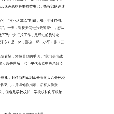
张云逸任总指挥兼前委书记，指挥部队迅速
。“文化大革命”期间，邓小平被打倒。
兵”。一天，造反派闯进张云逸家中，想从
七军到中央汇报工作，是经过前委讨论，
（泽东）是一体，那么，邓（小平）张（云
院看望，紧握着他的手说：“我们是老战
。张云逸去世后，邓小平代表党中央亲致悼
典礼，时任新四军副军长兼抗大八分校校
子恢敬礼，并请他作指示。后有人质疑
军长，但也是学校校长。学校校长向军政治