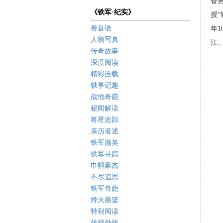
奋
《铁军·纪实》
授
卷首语
年
人物写真
江
传奇故事
深度阅读
精彩连载
轶事记趣
战地奇葩
秘闻解读
将星追踪
亲历者述
铁军撷英
铁军寻踪
巾帼豪杰
不尽追思
铁军奇葩
烽火摇篮
特别阅读
更
雄师劲旅