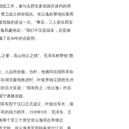
一战线工作，遂与去西安参加国共谈判的周
，警卫战士拼命抵抗。张云逸机警地拉着周
最危险的是这一次。”事后，三人曾在西安
云逸风趣地说：“我们不仅是战友，还是难
藏了近40年的合影照。
之量，高山仰止之德”。毛泽东称赞他“数
、人品所折服。当时，他俩同在国民革命
军向湖北腹地推进时，叶挺率独立团抢先冲
听后大笑道：“我有胜之（张云逸）作后
咸宁遂被攻破。
四军军部于汉口正式成立，叶挺任军长，项
的得力助手。1938年9月，毛泽东、王
派两个至三个营交张云逸同志率领过
挥才能。张云逸率军部特务营过江后，将