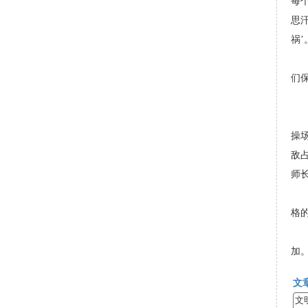
每
思
祸
讲
们
周
自
操
敌
师
弹
格
加
文