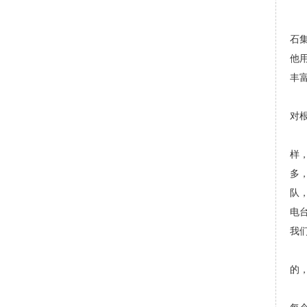
说
那
石
他
丰
部
对
说
样
多
队
电
我
彭
的
张