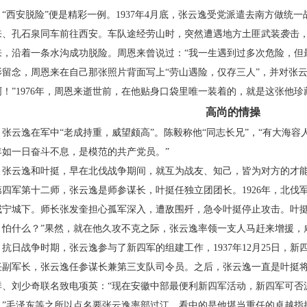
西安脱险”便是精彩一例。1937年4月底，张云逸受党派遣去南方做统
来、孔石泉同车前往西安。车队途经劳山时，突然遭遇地方土匪武装袭击
来，沿着一条水沟成功脱险。周恩来曾说过：“我一生遇到过多次危险，但
影留念，周恩来在自己那张照片背面写上“劳山遇险，仅存三人”，并对张
啊！”1976年，周恩来逝世前，在他贴身口袋里唯一装着的，就是这张他珍
高尚的情操
云逸在军中“老成持重，威望颇高”。陈毅称他“同志长兄”，“有大海容人
年如一日奋斗不息，是模范的共产党员。”
云逸和叶挺，早在北伐战争期间，就互为战友、知己，皆为对方的才能
第四军第十二师，张云逸是师参谋长，叶挺任独立团团长。1926年，北伐
咸宁城下。师长张发奎担心孤军深入，遭敌围歼，急令叶挺停止攻击。叶挺
，怕什么？”果然，就在他久攻不克之际，张云逸率领一支人马赶来增援，
日战争时期，张云逸参与了新四军的组建工作，1937年12月25日，新
任副军长，张云逸任参谋长兼第三支队司令员。之后，张云逸一直是叶挺将军
祥、刘少奇联名致电项英：“现在安徽中部最便利新四军活动，新四军可否
？”毛泽东等之所以点名要张云逸率部过江，看中的是他堪当重任的卓越指