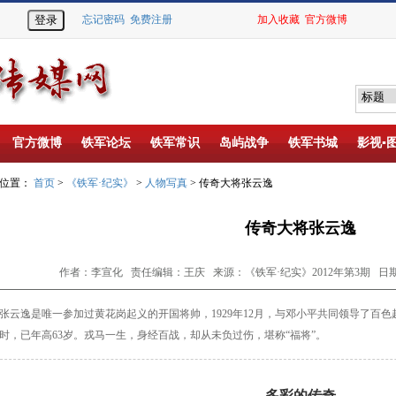
忘记密码
免费注册
加入收藏
官方微博
官方微博
铁军论坛
铁军常识
岛屿战争
铁军书城
影视▪
的位置：
首页
>
《铁军·纪实》
>
人物写真
> 传奇大将张云逸
传奇大将张云逸
作者：李宣化 责任编辑：王庆 来源：《铁军·纪实》2012年第3期 日期：20
张云逸是唯一参加过黄花岗起义的开国将帅，1929年12月，与邓小平共同领导了百色
时，已年高63岁。戎马一生，身经百战，却从未负过伤，堪称“福将”。
多彩的传奇