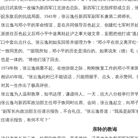
地抗日武装统一改编为新四军江北游击总队。新四军江北指挥部成立后，
开皖东敌后的抗战局面。1941年，张云逸任新四军副军长兼第二师师长。
云逸与邓小平的革命情谊，是在共同领导百色起义、创建红七军时开始的
反派抓住百色起义后邓小平中途离桂赴沪之事大做文章，妄图把他打成“逃
军口中套出点什么。张云逸则如实回答并据理力争：“邓小平在崇义离开红
家一致同意的。”“据我所知，邓小平的历史是清白的。如果说朱（德）毛
）也是一体的。”将他们顶了回去。
974年秋，张云逸病重不起。在他弥留之际，刚刚恢复工作的邓小平来医
，相识45年啦。”张云逸此时已不能说话，只能用握手、点头，表示赞同
，对其一生作出了极高评价。
云逸为人温和敦厚，知书达理，谦虚待人。一天，抗大八分校举行开学
的张云逸与新四军政治部主任邓子恢同时出席。会间，张云逸起立，向邓
：“副军长向政治部主任请示报告，不合礼仪。”张云逸答道：“我虽是副
主任请示报告，有何不可？”
亲聆的教诲