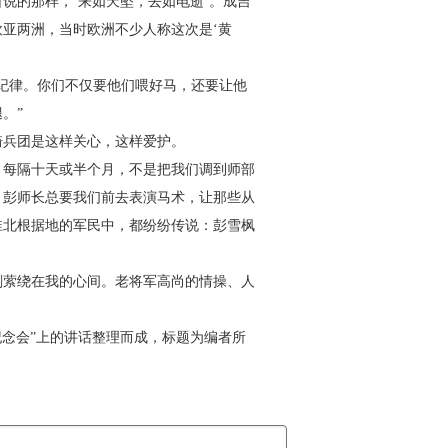
说的那样，‘来如天坠，去如电逝’。成吉
亚两洲，当时欧洲不少人称这次是‘黄
纪律。你们不仅要他们喂好马，还要让他
。”
兵团是这样关心，这样爱护。
每隔十天或半个月，不是把我们调到师部
，彭师长总要我们前去表演马术，让那些从
淮北根据地的军民中，都纷纷传说：彭雪枫
萦绕在我的心间。老将军高尚的情操、人
纪念会”上的讲话整理而成，标题为编者所