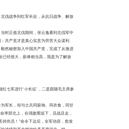
北伐战争到红军长征，从抗日战争、解放
；当时正值北伐期间，张云逸看到北伐军中
到：共产党才是真心实意为劳苦大众谋利
逸，毅然秘密加入中国共产党，完成了从激进
龄已经很大，薪俸相当高，我是为了解放
红七军进行‘小长征’，二是跟随毛主席参
身为军长，却与士兵同薪饷、同衣食，同甘
奉命率部北上，在强敌围追下，且战且走，
丢掉伤员！”命令下达后，全军动容，愈发