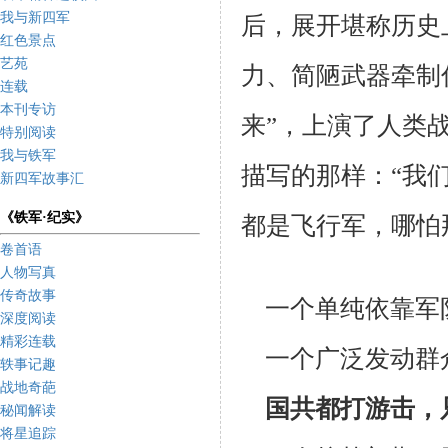
我与新四军
后，展开堪称历史
红色景点
艺苑
力、简陋武器牵制
连载
本刊专访
来”，上演了人类
特别阅读
我与铁军
描写的那样：“我
新四军故事汇
《铁军·纪实》
都是飞行军，哪怕
卷首语
人物写真
传奇故事
一个单纯依靠军
深度阅读
精彩连载
一个广泛发动群
轶事记趣
战地奇葩
国共都打游击，
秘闻解读
将星追踪