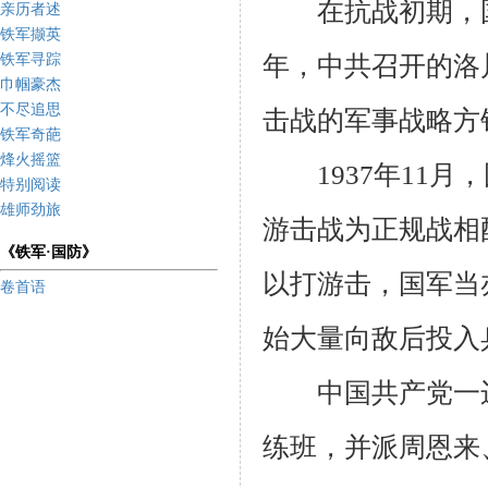
在抗战初期，国民
亲历者述
铁军撷英
年，中共召开的洛
铁军寻踪
巾帼豪杰
不尽追思
击战的军事战略方
铁军奇葩
烽火摇篮
1937年11月
特别阅读
雄师劲旅
游击战为正规战相
《铁军·国防》
以打游击，国军当
卷首语
始大量向敌后投入
中国共产党一边
练班，并派周恩来