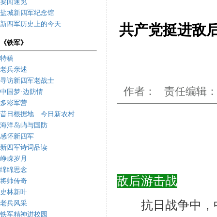
要闻速览
盐城新四军纪念馆
新四军历史上的今天
共产党挺进敌
《铁军》
特稿
老兵亲述
寻访新四军老战士
作者： 责任编辑：姚
中国梦·边防情
多彩军营
昔日根据地 今日新农村
海洋岛屿与国防
感怀新四军
新四军诗词品读
峥嵘岁月
绵绵思念
敌后游击战
将帅传奇
史林新叶
抗日战争中，中
老兵风采
铁军精神进校园