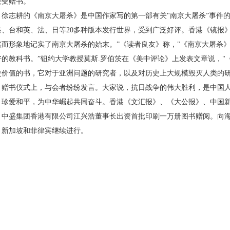
接受赠书。
徐志耕的《南京大屠杀》是中国作家写的第一部有关
"
南京大屠杀
”
事件
港、台和英、法、日等
20
多种版本发行世界，受到广泛好评。香港《镜报
实而形象地记实了南京大屠杀的始末。
”
《读者良友》称，
"
《南京大屠杀
好的教科书。
”
钮约大学教授莫斯
.
罗伯茨在《美中评论》上发表文章说，
"
史价值的书，它对于亚洲问题的研究者，以及对历史上大规模毁灭人类的
赠书仪式上，与会者纷纷发言。大家说，抗日战争的伟大胜利，是中国
，珍爱和平，为中华崛起共同奋斗。香港《文汇报》、《大公报》、中国
中盛集团香港有限公司江兴浩董事长出资首批印刷一万册图书赠阅。向
、新加坡和菲律宾继续进行。