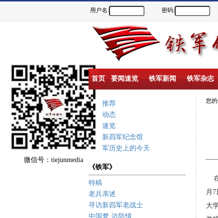
用户名:
密码:
首页
要闻速览
铁军新闻
铁军杂志
您
重点推荐
新闻动态
要闻速览
盐城新四军纪念馆
新四军历史上的今天
微信号：tiejunmedia
《铁军》
在
特稿
月
7
老兵亲述
寻访新四军老战士
大
中国梦·边防情