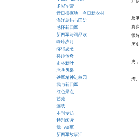
并
多彩军营
昔日根据地 今日新农村
及
海洋岛屿与国防
真
感怀新四军
新四军诗词品读
很
峥嵘岁月
历
绵绵思念
将帅传奇
史
史林新叶
老兵风采
铁军精神进校园
湾
我与新四军
红色景点
艺苑
连载
本刊专访
特别阅读
我与铁军
新四军故事汇