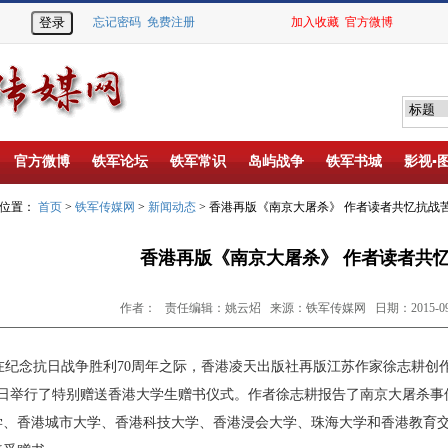
忘记密码
免费注册
加入收藏
官方微博
官方微博
铁军论坛
铁军常识
岛屿战争
铁军书城
影视▪
的位置：
首页
>
铁军传媒网
>
新闻动态
> 香港再版《南京大屠杀》 作者读者共忆抗战
香港再版《南京大屠杀》 作者读者共
作者： 责任编辑：姚云炤 来源：铁军传媒网 日期：2015-09-
纪念抗日战争胜利
70
周年之际，香港凌天出版社再版江苏作家徐志耕创
日举行了特别赠送香港大学生赠书仪式。作者徐志耕报告了南京大屠杀事
学、香港城市大学、香港科技大学、香港浸会大学、珠海大学和香港教育