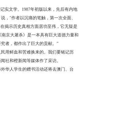
的记实文学。
1987
年初版以来，先后有内地
》说，
"
作者以沉痛的笔触，第一次全面、
》在揭示历史真相方面居功至伟，它无疑是
《南京大屠杀》是一本具有巨大道德力量和
研究者，都作出了巨大的贡献。
”
人民用鲜血和苦难换来的。我们要铭记历
新闻社和橙新闻等媒体作了采访。
海外华人学生的赠书活动还将去澳门、台