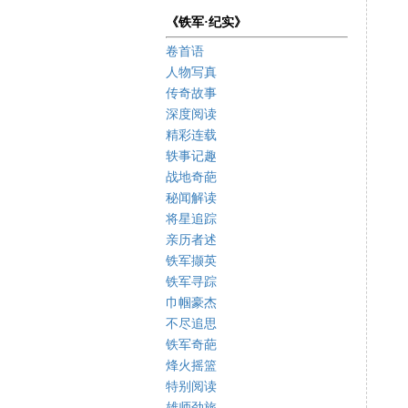
《铁军·纪实》
卷首语
人物写真
传奇故事
深度阅读
精彩连载
轶事记趣
战地奇葩
秘闻解读
将星追踪
亲历者述
铁军撷英
铁军寻踪
巾帼豪杰
不尽追思
铁军奇葩
烽火摇篮
特别阅读
雄师劲旅