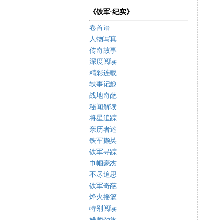
《铁军·纪实》
卷首语
人物写真
传奇故事
深度阅读
精彩连载
轶事记趣
战地奇葩
秘闻解读
将星追踪
亲历者述
铁军撷英
铁军寻踪
巾帼豪杰
不尽追思
铁军奇葩
烽火摇篮
特别阅读
雄师劲旅