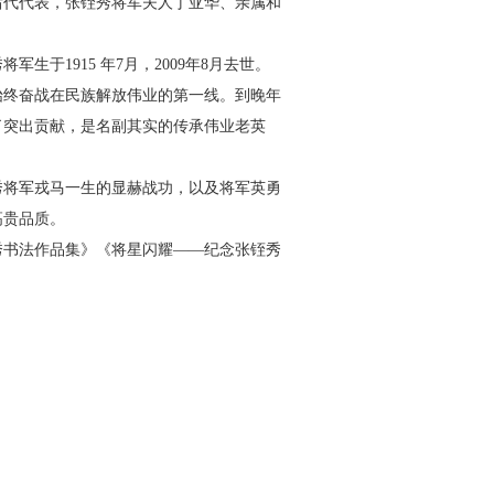
后代代表，张
铚
秀将军夫人丁亚华、亲属和
秀将军生于
1915
年
7
月，
2009
年
8
月去世。
始终奋战在民族解放伟业的第一线。到晚年
了突出贡献，是名副其实的传承伟业老英
秀将军戎马一生的显赫战
功，以及将军英勇
高贵品质。
秀书法作品集》《将星
闪耀——纪念张
铚
秀