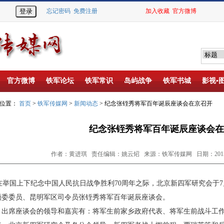
忘记密码
免费注册
加入收藏
官方微博
官方微博
铁军论坛
铁军常识
岛屿战争
铁军书城
影视▪
的位置：
首页
>
铁军传媒网
>
新闻动态
> 纪念张铚秀将军百年诞辰座谈会在京召开
纪念张铚秀将军百年诞辰座谈会在
作者：黄进琪 责任编辑：姚云炤 来源：铁军传媒网 日期：2015-0
在举国上下纪念中国人民抗日战争胜利
70
周年之际，北京新四军研究会于
7
顾委委员、昆明军区司令员张
铚
秀将军百
年诞辰座谈会。
出席座谈会的领导和嘉宾有：将军生前家乡政府代表、将军生前战斗工