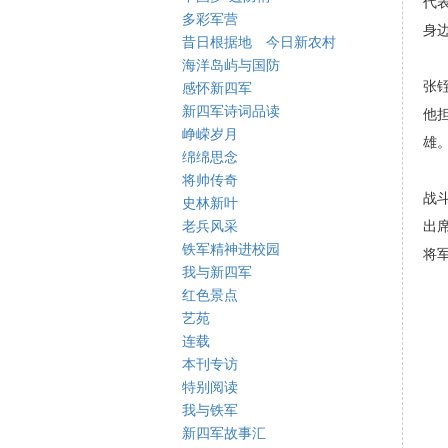
代
多彩军营
身
昔日根据地 今日新农村
海洋岛屿与国防
张
感怀新四军
新四军诗词品读
他
峥嵘岁月
雄
绵绵思念
将帅传奇
战
史林新叶
老兵风采
出
铁军精神进校园
将
我与新四军
红色景点
艺苑
连载
本刊专访
特别阅读
我与铁军
新四军故事汇