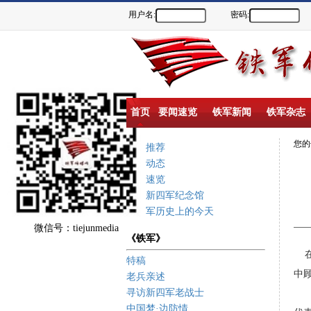
用户名:
密码:
首页
要闻速览
铁军新闻
铁军杂志
您
重点推荐
新闻动态
要闻速览
盐城新四军纪念馆
新四军历史上的今天
微信号：tiejunmedia
《铁军》
特稿
中
老兵亲述
寻访新四军老战士
中国梦·边防情