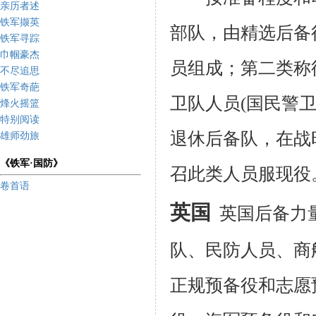
亲历者述
铁军撷英
部队，由精选后备
铁军寻踪
巾帼豪杰
员组成；第二类称
不尽追思
铁军奇葩
卫队人员
(
国民警
烽火摇篮
特别阅读
退休后备队，在战
雄师劲旅
《铁军·国防》
召此类人员服现役
卷首语
英国
英国后备力
队、民防人员、商
正规预备役和志愿