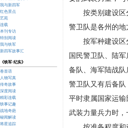
我与新四军
按类别建设区
红色景点
艺苑
连载
警卫队是各州的地
本刊专访
特别阅读
按军种建设区
我与铁军
新四军故事汇
国民警卫队、陆军
《铁军·纪实》
备队、海军陆战队
卷首语
人物写真
警卫队又有后备队
传奇故事
深度阅读
平时隶属国家运输
精彩连载
轶事记趣
战地奇葩
武装力量兵力时，
秘闻解读
将星追踪
按准备程度和