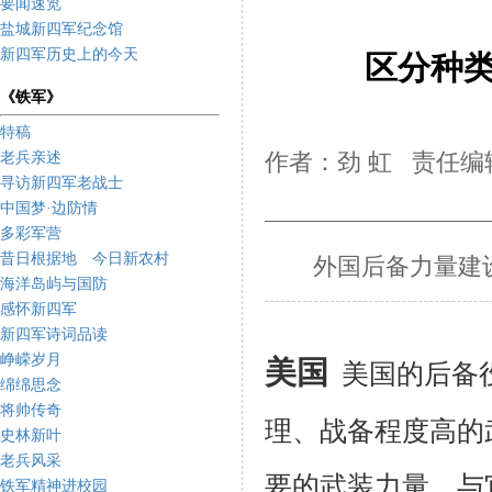
要闻速览
盐城新四军纪念馆
新四军历史上的今天
区分种类
《铁军》
特稿
老兵亲述
作者：劲 虹 责任编辑
寻访新四军老战士
中国梦·边防情
多彩军营
昔日根据地 今日新农村
外国后备力量建
海洋岛屿与国防
感怀新四军
新四军诗词品读
峥嵘岁月
美国
美国的后备
绵绵思念
将帅传奇
理、战备程度高的
史林新叶
老兵风采
要的武装力量，与
铁军精神进校园