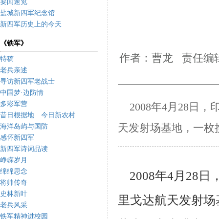
要闻速览
盐城新四军纪念馆
新四军历史上的今天
《铁军》
作者：曹龙 责任编辑
特稿
老兵亲述
寻访新四军老战士
中国梦·边防情
多彩军营
2008
年
4
月
28
日，
昔日根据地 今日新农村
天发射场基地，一枚
海洋岛屿与国防
感怀新四军
新四军诗词品读
峥嵘岁月
绵绵思念
2008
年
4
月
28
日
将帅传奇
史林新叶
里戈达航天发射场
老兵风采
铁军精神进校园