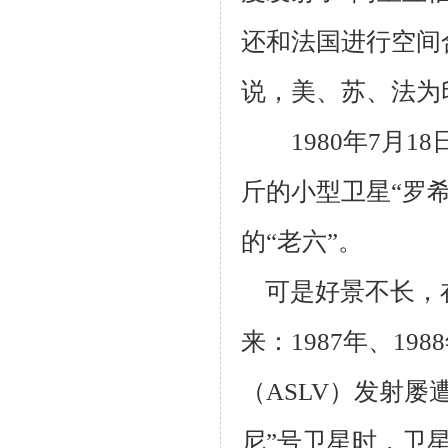
还和法国进行空间
说，美、苏、法为
1980
年
7
月
18
斤的小型卫星“罗
的“老六”。
可是好景不长，
来：
1987
年、
1988
（
ASLV
）发射屡
尼”号卫星时，卫