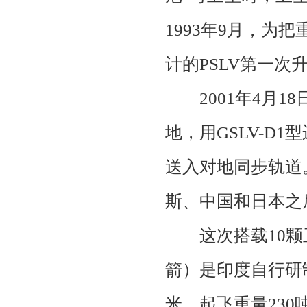
1993
年
9
月，为把
计的
PSLV
第一次
2001
年
4
月
18
地，用
GSLV-D1
型
送入对地同步轨道
斯、中国和日本之
这次搭载
10
颗
箭）是印度自行研
米，起飞重量
230