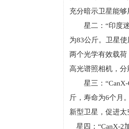
充分暗示卫星能够
星二：“印度迷你
为
83
公斤。卫星使
两个光学有效载荷
高光谱照相机，分
星三：“
CanX-
斤，寿命为
6
个月
新型卫星，促进太
星四：“
CanX-2