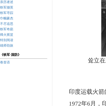
亲历者述
铁军撷英
铁军寻踪
巾帼豪杰
不尽追思
铁军奇葩
烽火摇篮
特别阅读
雄师劲旅
《铁军·国防》
耸立在
卷首语
印度运载火箭的
1972
年
6
月，