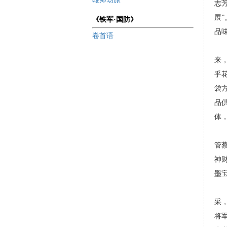
志
展
《铁军·国防》
品
卷首语
人
来
乎
袋
品
体
有
管
神
墨
蔡
采
将