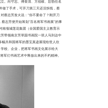
成立。向守志、傅奎清、方祖岐、彭勃任名
并做了手术，可开刀第三天还没拆线，蔡
对蔡志芳发火说：“你不要命了？刚开刀
，蔡志芳便开始筹划“百名将军书画展”的事
河南项城莲花集团（全国爱国主义教育示
志芳带领南京芳草园书画院一班人马到达中
多幅共和国将军的墨宝真迹展现给世人欣
、学校、企业，把将军书画文化展示给大
到将军们书画艺术中释放出来的不朽精神。