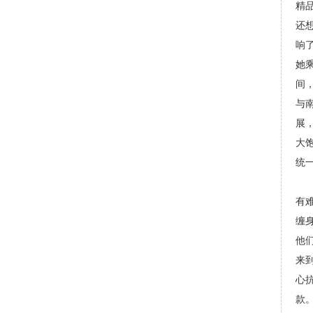
精
还
响
她
间
与
展
大
统
有
缠
他
来
心
款