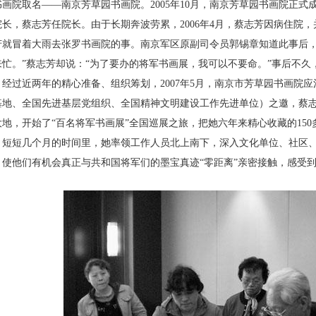
书画院取名——南京芳草园书画院。
2005
年
10
月，南京芳草园书画院正式
院长，蔡志芳任院长。由于长期奔波劳累，
2006
年
4
月，蔡志芳因病住院，
芳就冒着大雨去张罗书画院的事。南京军区原副司令员郭锡章知道此事后，
来忙。”蔡志芳却说：“为了要办的将军书画展，我可以不要命。”事后不久
。经过近两年的精心准备、组织筹划，
2007
年
5
月，南京市芳草园书画院应
基地、全国先进基层党组织、全国精神文明建设工作先进单位）之邀，蔡
大地，开始了“百名将军书画展”全国巡展之旅，把她六年来精心收藏的
150
。短短几个月的时间里，她率领工作人员北上南下，深入文化单位、社区
，使他们有机会真正与共和国将军们的墨宝真迹“零距离”亲密接触，感受