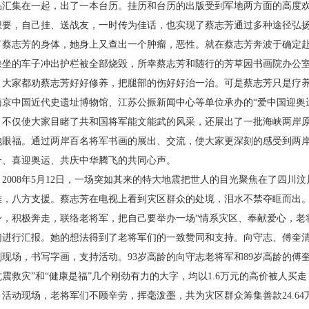
品汇集在一起，出了一本台历。挂历和台历的出版受到军地两方面的高度
想要，自己挂、送战友，一时传为佳话，也实现了蔡志芳通过多种途径弘
了蔡志芳的身体，她身上又查出一个肿瘤，恶性。就在蔡志芳奔波于确定
乘坐的车子冲出护栏被全部烧毁，所幸蔡志芳和随行的芳草园书画院办公
，大家都劝蔡志芳好好修养，把腿部的伤好好治一治。可是蔡志芳只是疗
南京中国近代史遗址博物馆、江苏公振新闻中心等单位承办的“爱中国迎奥
，不仅使大家目睹了共和国将军能文能武的风采，还展出了一批海峡两岸
饱眼福。通过两岸百名将军书画的展出、交流，使大家更深刻的感受到两
一、喜迎奥运、共庆中华腾飞的共同心声。
2008
年
5
月
12
日，一场突如其来的特大地震把世人的目光聚焦在了四川汶
难，八方支援。蔡志芳在电视上看到灾区群众的处境，泪水不禁夺眶而出。
身，积极奔走，联络老将军，把自己要举办一场“情系灾区、奉献爱心，老
们进行汇报。她的想法得到了老将军们的一致赞同和支持。向守志、傅奎
到现场，书写字画，支持活动。
93
岁高龄的向守志老将军和
89
岁高龄的傅
抗震救灾”和“健康是福”几个刚劲有力的大字，均以
1.6
万元的高价被人买走
。活动现场，老将军们不顾辛劳，挥毫泼墨，共为灾区群众筹集善款
24.64