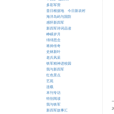
多彩军营
昔日根据地 今日新农村
海洋岛屿与国防
感怀新四军
新四军诗词品读
峥嵘岁月
绵绵思念
将帅传奇
史林新叶
老兵风采
铁军精神进校园
我与新四军
红色景点
艺苑
连载
本刊专访
特别阅读
一
我与铁军
2
新四军故事汇