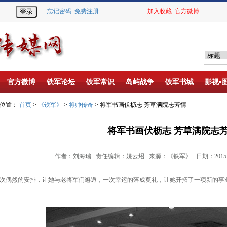
忘记密码
免费注册
加入收藏
官方微博
官方微博
铁军论坛
铁军常识
岛屿战争
铁军书城
影视▪
的位置：
首页
>
《铁军》
>
将帅传奇
> 将军书画伏枥志 芳草满院志芳情
将军书画伏枥志 芳草满院志
作者：刘海瑞 责任编辑：姚云炤 来源：《铁军》 日期：2015-09
偶然的安排，让她与老将军们邂逅，一次幸运的落成奠礼，让她开拓了一项新的事