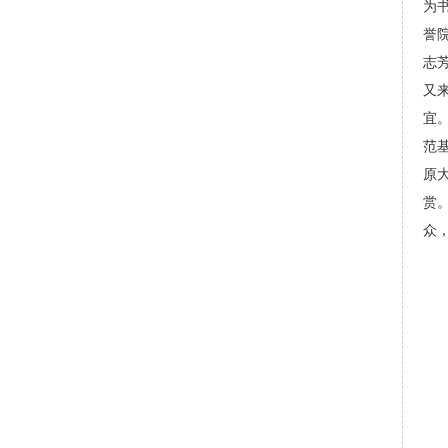
为
誉
志
又
宜
范
原
赏
众