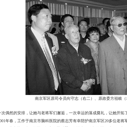
南京军区原司令员向守志（右二
）、原政委方祖岐（
次偶然的安排，让她与老将军们邂逅，一次幸运的落成奠礼，让她开拓
001
年春，工作于南京市脑科医院的蔡志芳有幸陪护南京军区
20
多位老将