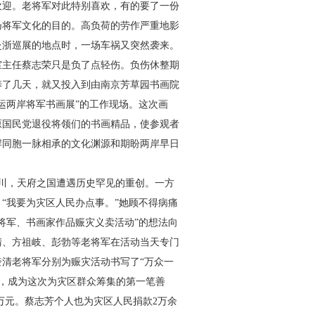
欢迎。老将军对此特别喜欢，有的要了一份
扬将军文化的目的。高负荷的劳作严重地影
赴浙巡展的地点时，一场车祸又突然袭来。
室主任蔡志荣只是负了点轻伤。负伤休整期
养了几天，就又投入到由南京芳草园书画院
运两岸将军书画展”的工作现场。这次画
原国民党退役将领们的书画精品，使参观者
岸同胞一脉相承的文化渊源和期盼两岸早日
川，天府之国遭遇历史罕见的重创。一方
“我要为灾区人民办点事。”她顾不得病痛
将军、书画家作品赈灾义卖活动”的想法向
清、方祖岐、彭勃等老将军在活动当天专门
奎清老将军分别为赈灾活动书写了“万众一
，成为这次为灾区群众筹集的第一笔善
万元。蔡志芳个人也为灾区人民捐款
2
万余