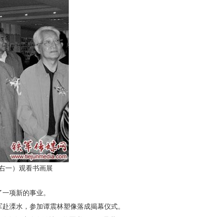
右一
）观看书画展
了一项新的事业。
军赴溧水，参加谭震林塑像落成揭幕仪式。