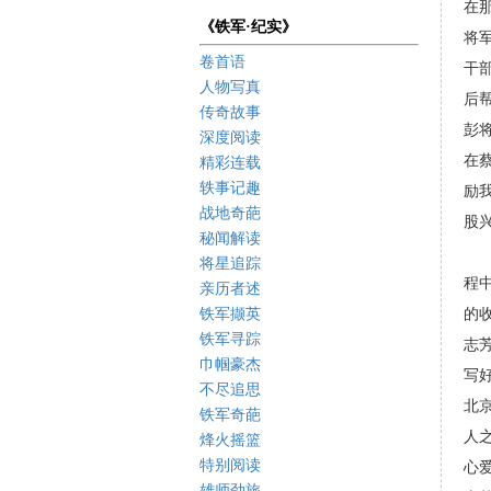
在
《铁军·纪实》
将
卷首语
干
人物写真
后
传奇故事
彭
深度阅读
在
精彩连载
轶事记趣
励
战地奇葩
股
秘闻解读
由
将星追踪
程
亲历者述
铁军撷英
的
铁军寻踪
志
巾帼豪杰
写
不尽追思
北
铁军奇葩
人
烽火摇篮
特别阅读
心
雄师劲旅