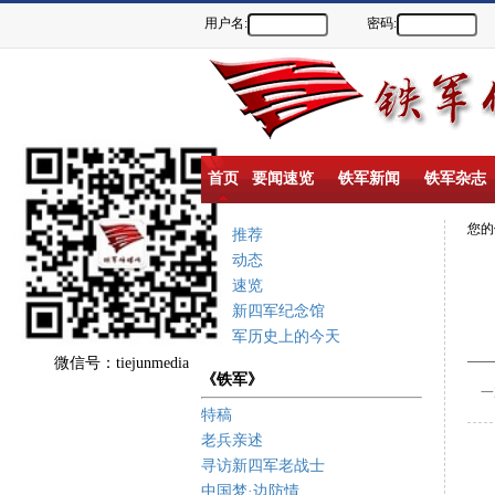
用户名:
密码:
首页
要闻速览
铁军新闻
铁军杂志
您
重点推荐
新闻动态
要闻速览
盐城新四军纪念馆
新四军历史上的今天
微信号：tiejunmedia
《铁军》
一次
特稿
老兵亲述
寻访新四军老战士
中国梦·边防情