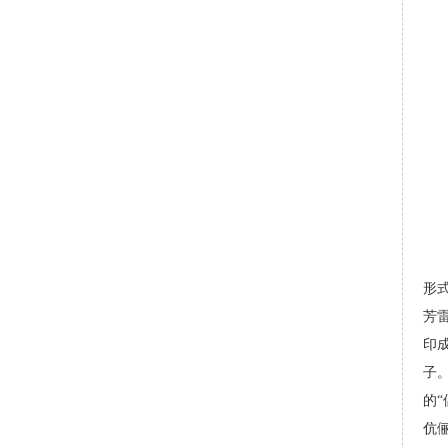
“
形
芳
印
子
的
伉