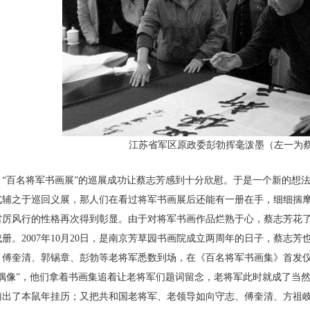
江苏省军区原政委彭勃挥毫泼墨（左一为
百名将军书画展”的巡展成功让蔡志芳感到十分欣慰。于是一个新的想法
式辅之于巡回义展，那人们在看过将军书画展后还能有一册在手，细细揣
雷厉风行的性格再次得到彰显。由于对将军书画作品烂熟于心，蔡志芳花
成册。
2007
年
10
月
20
日，是南京芳草园书画院成立两周年的日子，蔡志芳
。傅奎清、郭锡章、彭勃等老将军悉数到场，在《百名将军书画集》首发
“偶像”，他们拿着书画集追着让老将军们题词留念，老将军此时就成了当然
俪出了本鼠年挂历；又把共和国老将军、老领导如向守志、傅奎清、方祖