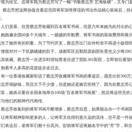
芳视为珍宝。迟将军既为蔡志芳写了一幅“书敬蔡志芳
艺海纵横”，又专门
”。蔡志芳把这两份蕴含着迟浩田将军深情厚谊的书法作品精心装裱后，挂
味。
们羡慕、欣赏蔡志芳收藏到百名将军书画，但是六年来她为此付出的心
，她跑遍全国
60
多个大城市，一趟趟的车船费、将军书画的装裱费用和展
花光了她所有的积蓄。为了节约开支，蔡志芳出门在外时舍不得进小饭馆
方便面对付一下饥肠辘辘的肚子。成都军区后勤部原副部长胥光义少将
200
供其收藏。蔡志芳一次进京时得知胥老住进了部队
301
医院，立即前往看望
，抱着半人多高的花篮徒步走过去。
一位香港收藏家听说了蔡志芳收藏将军书画的事迹后，愿意出价
300
万
蔡志芳很缺钱，而且欠下不少债，但是她还是婉言拒绝了。因为在蔡志芳
财富，她表示要在全国各地举办
100
场“百名将军书画展”，然后将这些无
宝与他们的精神代代相传。
志芳收集到的将军书画不断增多，蔡志芳自思，如果能去办一个书画院
，让将军精神影响更多的人，让将军文化得到更久远的流传，岂不是一件
军们表达后，老将军们都十分高兴。彭勃将军还将她名字中的“芳”字，和古语