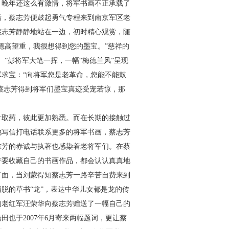
，晚年还这么有激情，将军书画不正承载了
后，蔡志芳便鼓起勇气专程来到南京军区老
蔡志芳静静地站在一边，初时精心观赏，随
德高望重，我很想得到您的墨宝。”慈祥的
”彭将军大笔一挥，一幅“梅德兰风”呈现
求宝：“向将军您是老革命，您能不能鼓
。蔡志芳得到将军们墨宝真迹受宠若惊，那
取药，彼此更加熟悉。而在长期的接触过
她写信打电话联系更多的将军书画，蔡志芳
志芳的赤诚与执著也感染着老将军们。在蔡
芳要收藏自己的书画作品，都会认认真真地
了面，当刘蒙得知蔡志芳一路辛苦自费来到
脱的草书“龙”，表达中华儿女都是龙的传
的老红军汪荣华向蔡志芳赠送了一幅自己的
浩田也于
2007
年
6
月寄来两幅题词，更让蔡