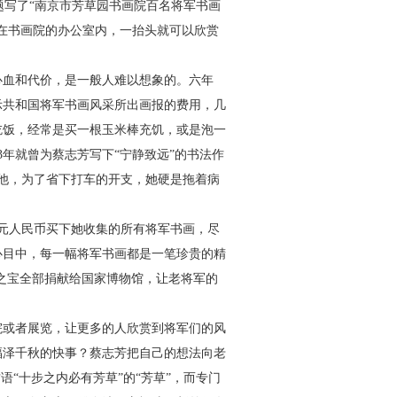
题写了“南京市芳草园书画院百名将军书画
在书画院的办公室内，一抬头就可以欣赏
血和代价，是一般人难以想象的。六年
示共和国将军书画风采所出画报的费用，几
吃饭，经常是买一根玉米棒充饥，或是泡一
3
年就曾为蔡志芳写下“宁静致远”的书法作
他，为了省下打车的开支，她硬是拖着病
元人民币买下她收集的所有将军书画，尽
心目中，每一幅将军书画都是一笔珍贵的精
价之宝全部捐献给国家博物馆，让老将军的
或者展览，让更多的人欣赏到将军们的风
福泽千秋的快事？蔡志芳把自己的想法向老
“十步之内必有芳草”的“芳草”，而专门