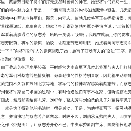
那里，蔡志芳目睹了将军们挥毫泼墨时矍铄的神态。她想将军们戎马一生
军们的精神魅力么！于是，一个新奇而大胆的构想在她脑海中诞生。几天
部活动中心拜访老将军们。那天，向守志、彭勃几位将军正在挥毫泼墨，
帮着端墨递纸。犹豫良久，她瞅了空儿蹭到彭勃将军身旁悄声说：“老首长
将军看着满脸通红的蔡志芳，哈哈一笑说：“好啊，我现在就满足你的要求。
蔡志芳眼前。将军的豪爽、洒脱，让蔡志芳忘却胆怯，她接着向向守志将军
我一下？”向将军以军人的豪爽回敬了她，题写了苍劲有力的“奋进”二字
兴奋劲好似孩童一般。
于蔡志芳护理水平较高，平时经常为南京军区几位老将军与夫人们打针
中老将军们对蔡志芳热情爽朗、做事勤快的性格特别喜欢，因此都主动帮
收藏范围不久就扩展到北京等地。将军们的精神深深感染着蔡志芳，而蔡
芳到老将军家登门求画的过程中，有时恰逢他们有事不在家，但听说蔡志
好画成，然后邮寄给蔡志芳。
2007
年，蔡志芳与刘伯承的儿子刘蒙将军见
京，就是为了得到他的书法时，很是感动。于是，为他挥毫写下一幅灵动洒
之意，并愉快地与蔡志芳合影留念。时隔不久，刘伯承元帅的夫人、
88
岁
爱之作《虾趣图》，让蔡志芳开心不已。中央军委原副主席、国防部长迟