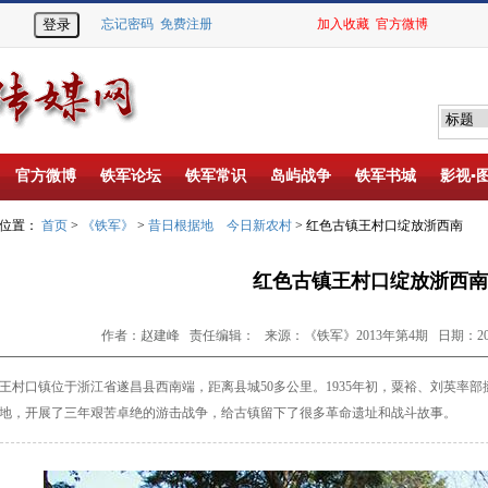
忘记密码
免费注册
加入收藏
官方微博
官方微博
铁军论坛
铁军常识
岛屿战争
铁军书城
影视▪
的位置：
首页
>
《铁军》
>
昔日根据地 今日新农村
> 红色古镇王村口绽放浙西南
红色古镇王村口绽放浙西南
作者：赵建峰 责任编辑： 来源：《铁军》2013年第4期 日期：2013-
口镇位于浙江省遂昌县西南端，距离县城50多公里。1935年初，粟裕、刘英率部
地，开展了三年艰苦卓绝的游击战争，给古镇留下了很多革命遗址和战斗故事。