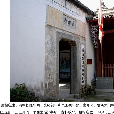
相庙建于清朝乾隆年间，光绪初年和民国初年曾二度修葺。建筑大门朝
侧五显殿一进三开间，平面呈“品”字形，古朴威严。蔡相庙宽
25.24
米，进