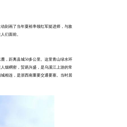
动刻画了当年粟裕率领红军挺进师，与敌
在人们面前。
麓，距离县城
50
多公里。这里青山绿水环
里人烟稠密，贸易兴盛，是乌溪江上游的常
浦城相连，是浙西南重要交通要塞。当时居