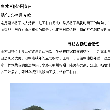
鱼水相依深情在，
浩气长存月光峰。
是粟裕将军夫人楚青，赴王村口月光山祭奠将军英灵时留下的诗句，生
浴血奋战，与百姓鱼水相依的情景，也将王村口这座古镇的红色记忆展现
寻访古镇红色记忆
村口镇位于浙江省遂昌县西南端，坐落在国家自然保护区——九龙山东
，自然风光优美。明朝崇祯年间立防御厅于王村口，自清朝康熙年后，这
口岸，竹木柴炭的集运埠头，水路与衢州相通，陆路与龙泉、江山、福建
中以王姓居多，即以乌溪江此段为王溪，俗称王村口。