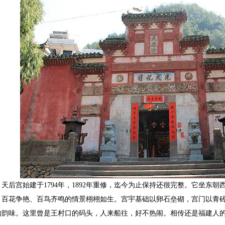
后宫始建于
1794
年，
1892
年重修，迄今为止保持还很完整。它坐东朝
，百花争艳、百鸟齐鸣的情景栩栩如生。宫宇基础以卵石垒砌，宫门以青
的韵味。这里曾是王村口的码头，人来船往，好不热闹。相传还是福建人