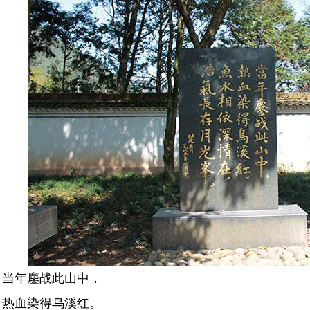
当年鏖战此山中，
热血染得乌溪红。