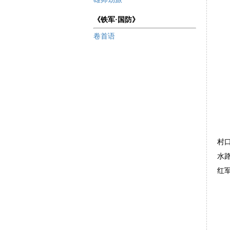
《铁军·国防》
卷首语
村
水
红