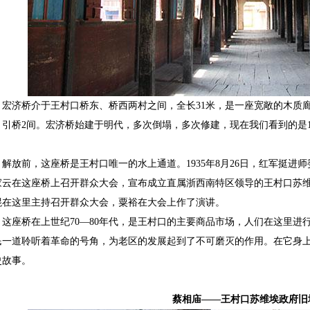
济桥介于王村口桥东、桥西两村之间，全长
31
米，是一座宽敞的木质
，引桥
2
间。宏济桥始建于明代，多次倒塌，多次修建，现在我们看到的是
。
放前，这座桥是王村口唯一的水上通道。
1935
年
8
月
26
日，红军挺进师
家云在这座桥上召开群众大会，宣布成立直属浙西南特区领导的王村口苏
焜在这里主持召开群众大会，粟裕在大会上作了演讲。
座桥在上世纪
70
—
80
年代，是王村口的主要商品市场，人们在这里进
民一道聆听着革命的号角，为老区的发展起到了不可磨灭的作用。在它身
史故事。
蔡相庙——王村口苏维埃政府旧