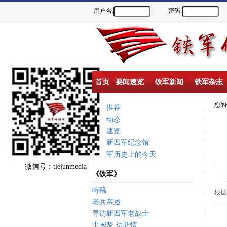
用户名:
密码:
首页
要闻速览
铁军新闻
铁军杂志
您
重点推荐
新闻动态
要闻速览
盐城新四军纪念馆
新四军历史上的今天
微信号：tiejunmedia
《铁军》
王村
特稿
根据
老兵亲述
寻访新四军老战士
中国梦·边防情