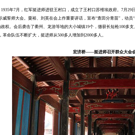
。
1935
年
7
月，红军挺进师进驻王村口，成立了王村口苏维埃政府。
7
月
29
”示威誓师大会。粟裕、刘英在会上作重要讲话，宣布“查田分青苗”，动员
动政权。会后袭击了衢州、龙游等地的大小城镇
19
个，缴获长短枪
100
多支
”，革命队伍不断扩大，挺进师从
500
多人增加到
2000
多人。
宏济桥——挺进师召开群众大会