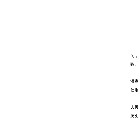
宏
间
致
解
洪
信
这
人
历