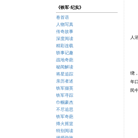
《铁军·纪实》
卷首语
人物写真
这
传奇故事
人
深度阅读
精彩连载
轶事记趣
战地奇葩
王
秘闻解读
绕
将星追踪
亲历者述
年
铁军撷英
民
铁军寻踪
巾帼豪杰
不尽追思
铁军奇葩
烽火摇篮
特别阅读
雄师劲旅