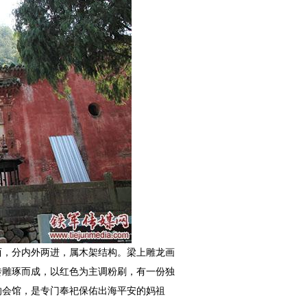
西，分内外两进，属木架结构。梁上雕龙画
砖雕琢而成，以红色为主调粉刷，有一份独
的会馆，是专门奉祀保佑出海平安的妈祖