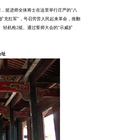
日，挺进师全体将士在这里举行庄严的“八
“扩充红军”，号召劳苦人民起来革命，推翻
、轻机枪
2
挺。通过誓师大会的“示威扩
会址