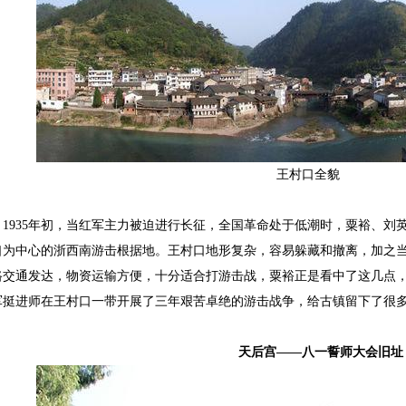
王村口全貌
1935
年初，当红军主力被迫进行长征，全国革命处于低潮时，粟裕、刘
口为中心的浙西南游击根据地。王村口地形复杂，容易躲藏和撤离，加之
路交通发达，物资运输方便，十分适合打游击战，粟裕正是看中了这几点
军挺进师在王村口一带开展了三年艰苦卓绝的游击战争，给古镇留下了很
天后宫——八一誓师大会旧址