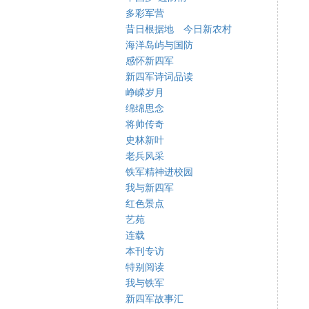
多彩军营
昔日根据地 今日新农村
海洋岛屿与国防
感怀新四军
新四军诗词品读
峥嵘岁月
绵绵思念
将帅传奇
史林新叶
老兵风采
铁军精神进校园
我与新四军
红色景点
艺苑
连载
本刊专访
特别阅读
我与铁军
新四军故事汇