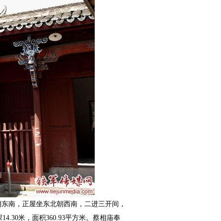
东南，正屋坐东北朝西南，二进三开间，
深
14.30
米，面积
360.93
平方米。蔡相庙奉