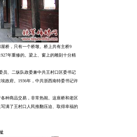
廊屋桥，只有一个桥墩。桥上共有主桥
9
1927
年重修的。梁上、窗上的雕刻十分精
委员、二纵队政委兼中共王村口区委书记
维埃政府。
1936
年，中共浙西南特委书记许
行各种商品交易，非常热闹。这座桥和老区
上写满了王村口人民推翻压迫、取得幸福的
址