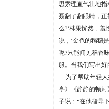
思索理直气壮地指
聂翻了翻眼睛，正
么
?
’林果恍然，羞
说，‘金色的稻穗
呢
?
只能闻见稻香味
服。当我们写出好
为了帮助年轻人
亭》《静静的顿河
子说：“在他指导