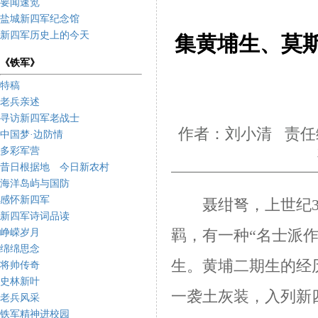
要闻速览
盐城新四军纪念馆
新四军历史上的今天
集黄埔生、莫
《铁军》
特稿
老兵亲述
寻访新四军老战士
作者：刘小清 责任
中国梦·边防情
多彩军营
昔日根据地 今日新农村
海洋岛屿与国防
感怀新四军
聂绀弩，上世纪
新四军诗词品读
峥嵘岁月
羁，有一种“名士派作
绵绵思念
生。黄埔二期生的经
将帅传奇
史林新叶
一袭土灰装，入列新
老兵风采
铁军精神进校园