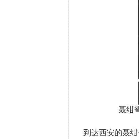
聂绀
到达西安的聂绀