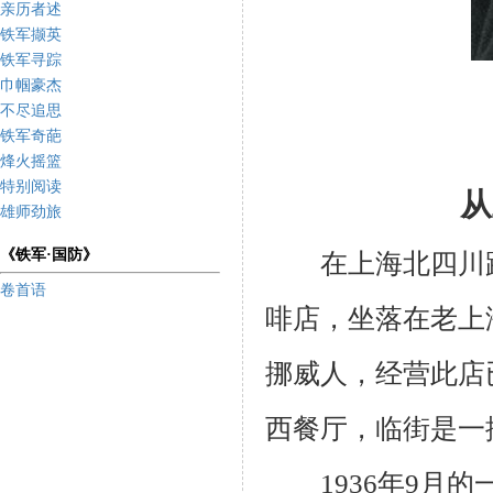
亲历者述
铁军撷英
铁军寻踪
巾帼豪杰
不尽追思
铁军奇葩
烽火摇篮
特别阅读
从
雄师劲旅
《铁军·国防》
在上海北四川
卷首语
啡店，坐落在老上
挪威人，经营此店
西餐厅，临街是一
1936
年
9
月的