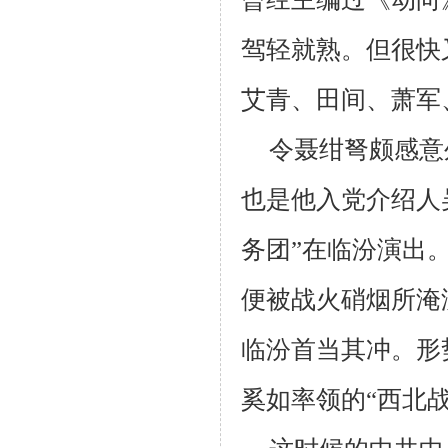
驾轻就熟。但很快
艾青、田间、萧军
令聂绀弩颇感意
也是他入党介绍人
务团”在临汾演出
便被战火硝烟所淹
临汾首当其冲。形
奚如率领的“西北