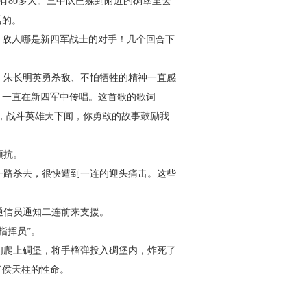
有
80
多人。三中队已躲到附近的碉堡里去
活的。
，敌人哪是新四军战士的对手！几个回合下
。朱长明英勇杀敌、不怕牺牲的精神一直感
，一直在新四军中传唱。这首歌的歌词
，战斗英雄天下闻，你勇敢的故事鼓励我
顽抗。
一路杀去，很快遭到一连的迎头痛击。这些
通信员通知二连前来支援。
指挥员”。
们爬上碉堡，将手榴弹投入碉堡内，炸死了
了侯天柱的性命。