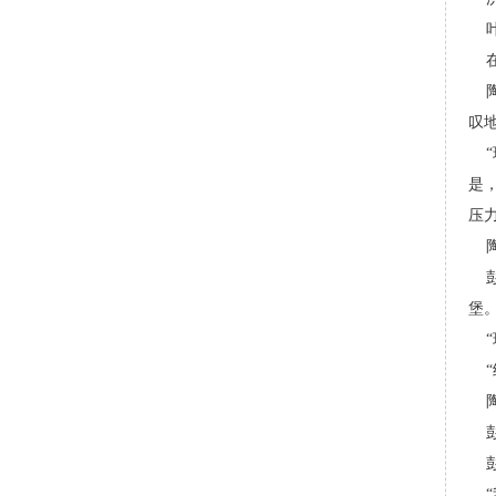
叹
是
压
堡