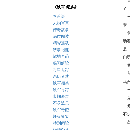
《铁军·纪实》
了
卷首语
人物写真
来
传奇故事
深度阅读
动
精彩连载
是
轶事记趣
战地奇葩
们
秘闻解读
将星追踪
亲历者述
乌
铁军撷英
铁军寻踪
巾帼豪杰
不尽追思
铁军奇葩
不
烽火摇篮
特别阅读
雄师劲旅