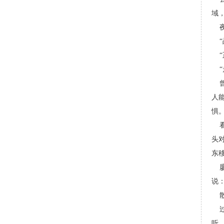
域
人
惧。
头
东
说
听。