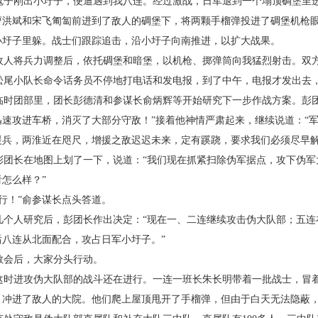
鬼子刚出小圩子，便遭遇到我八连。经过激战，日军退到一个塌顶碉堡里
曹洪斌和宋飞匍匐前进到了敌人的碉堡下，将两颗手榴弹投进了碉堡机枪
小圩子里躲。战士们跟踪追击，沿小圩子向南推进，以扩大战果。
敌人将兵力调整后，依托碉堡和暗堡，以机枪、掷弹筒向我猛烈射击。双
松尾小队长命令话务员不停地打电话和发电报，到了中午，电报才发出去，
临时团部里，团长彭德清和参谋长俞炳辉等开始研究下一步作战方案。彭团
迅速攻进车桥，消灭了大部分守敌！”接着他神情严肃起来，继续说道：“
援兵，两淮近在咫尺，增援之敌迟迟未来，定有蹊跷，要求我们必须尽早解
彭团长在地图上划了一下，说道：“我们现在抓紧扫除伪军据点，攻下伪军
看怎么样？”
“行！”俞参谋长点头答道。
几个人研究后，彭团长作出决定：“现在一、二连继续攻击伪大队部；五连
后八连从北面配合，攻占日军小圩子。”
散会后，大家分头行动。
这时进攻伪大队部的战斗还在进行。一连一班长朱长明带着一批战士，冒
，冲进了敌人的大院。他们爬上屋顶甩开了手榴弹，但由于白天无法隐蔽