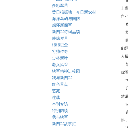
多彩军营
士
昔日根据地 今日新农村
向
海洋岛屿与国防
感怀新四军
新四军诗词品读
峥嵘岁月
绵绵思念
们
将帅传奇
人
史林新叶
老兵风采
铁军精神进校园
你
我与新四军
红色景点
艺苑
然
连载
本刊专访
特别阅读
我与铁军
路
新四军故事汇