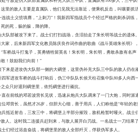
该处守敌是伪大队部直属队和补充大队三中队，直属队有
100
多人，三中队
，这里的敌人主要是直属队，他们见我无法靠近，便乘机反击，叫嚷要抓
一连战士义愤填膺，“上刺刀”！我新四军指战员个个经过严格的刺杀训练
，死的死，躲的躲，降的降。
伪大队部被攻下来了。战士们打扫战场，含泪抬走了朱长明等战士的遗体
着大家，后来新四军文化教员陈庆良作词作曲的歌曲《战斗英雄朱长明》
：“车桥战斗打鬼子，英勇牺牲留英名！朱长明，朱长明，勇敢杀敌有名声
勇敢！鼓励我们向前！”
接下来是进攻伪大队部一侧的大碉堡，这里伪补充大队三中队的敌人仍在
新四军进攻车桥的战斗打响后，伪三中队队长侯天柱召集中队
80
多人向西
合之众只好退到碉堡里，依托碉堡进行顽抗。
一直在前线的邓若波营长见状，迅速从炮兵大队调来了一门大炮，同时派
这位邓营长，虽然才
26
岁，但胆大心细，善于用兵，人们称他是“年轻的老
炮兵抵近射击，三发三中，将碉堡上半部分摧毁，敌机枪暂时哑火。战士
少敌人。这时我二连援兵赶到来，与敌人展开白刃战。一名战士一刀结果
战士们经过浴血奋战，将碉堡里的敌人全部歼灭，俘获伪军多人。