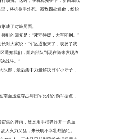
进行顽抗。这时，在机枪掩护下，新四军战
眼里，将机枪手炸死。残敌四处逃命，纷纷
方形成了对峙局面。
接到的回复是：“死守待援，大军即到。”
长对大家说：“军区通报来了，表扬了我
军区通知我们，阻击部队到现在尚未发现敌
决战斗。”
大队部，最后集中力量解决日军小圩子，
在南面迅速夺占与日军比邻的伪军据点，
着密集的弹雨，硬是用手榴弹炸开一条血
，敌人火力又猛，朱长明不幸壮烈牺牲。