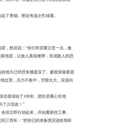
点起了香烟。附近有战士忙碌着。
雷，然后说：“你们布雷要注意一点，敌
些真地雷，让敌人真假难辨，造成敌人的恐
有的地方已经挖有膝盖深了。廖政国皱着眉
阵地过宽，兵力不集中，空隙太大，应该向
阻击面缩短了
100
米。团长语重心长地
为了少流血！”
。各排立即行动起来，开始重新挖工事。
到三营长：“把你们的准备情况说给我听