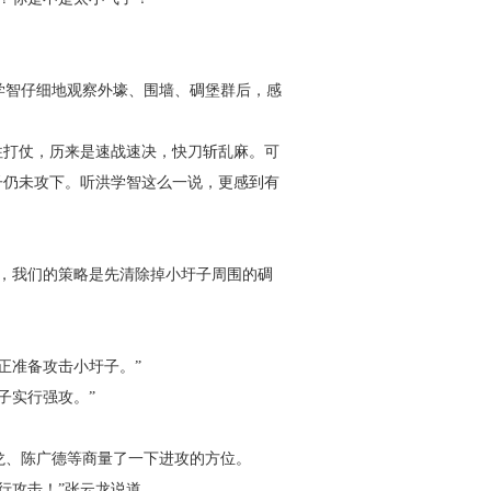
学智仔细地观察外壕、围墙、碉堡群后，感
往打仗，历来是速战速决，快刀斩乱麻。可
子仍未攻下。听洪学智这么一说，更感到有
，我们的策略是先清除掉小圩子周围的碉
正准备攻击小圩子。”
子实行强攻。”
龙、陈广德等商量了一下进攻的方位。
行攻击！”张云龙说道。