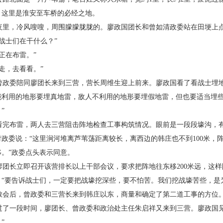
，这里是淮安至车桥的必经之地。
夜里，冷风嗖嗖，周围朦朦胧胧的。廖政国团长和曾如清政委站在田埂上
“战士们在干什么？”
“正在布雷。”
“走，去看看。”
曾政委陪同廖团长来到三营，营长周维生迎上前来。廖政国看了看战士埋地
能利用的地形要埋真地雷，敌人不利用的地形要埋假地雷，但也要适当埋
”
看完布雷，两人去三营阻击阵地检查工事构筑情况。眼前是一段段壕沟，
对政委说：“这里涧河堆离芦苇荡距离较长，离西边的韩庄也不到
100
米，
移。”政委点头表示同意。
廖团长立即召开该营排长以上干部会议，要求把阵地往东移
200
米远，这样
：“要告诉战士们，一定要把战壕挖深些，要不怕苦。我们挖战壕苦些，是
散会后，曾政委和三营长来到韩庄以东，商量和确定了第二道工事的方位
过了一段时间，廖团长、曾政委和政治处主任朱启祥又来到三营。廖政国见
”