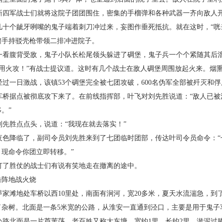
新四军战士们就将这院子团团围住，密集的手榴弹和各种武器一齐向敌人
几十个龇牙咧嘴的鬼子端着刺刀冲过来，妄图作垂死抵抗。就在这时，“咣
鼐手持驳壳枪带领二排冲进院子。
一看腹背受敌，鬼子小队长松尾领头躲进了碉堡，鬼子兵一个个紧随其后
“用火攻！”有战士提议道。这时有几个战士在敌人碉堡周围放起火来。烟
经过一日激战，该镇
53
个碉堡完全被七团攻破，
600
名伪军全部被歼灭和俘
车桥据点被彻底攻下来了。在前线指挥部，叶飞对刘先胜说道：“敌人已被
。”
刘先胜点点头，说道：“我现在就去落实！”
夜色降临了，副司令员刘先胜来到了七团临时团部，传达叶司令员命令：“
，现命令你团立即转移。”
打了胜仗的战士们有说有笑地走在撤离的途中。
击阵地战火烧
芦家滩地处车桥以西
10
里处，南面有涧河，宽
20
多米，夏天水流湍急，到
了杂树。北面是一条
5
米宽的公路，从淮安一直通到泾口，主要是用于鬼子
公路北面是一片芦苇荡，老百姓又称大东塘，宽约
1
里，长约
2
里，淤泥过