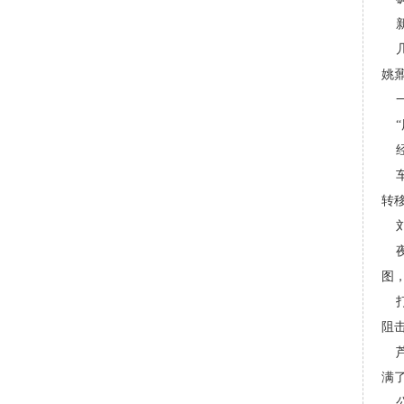
姚
转移
图
阻
满