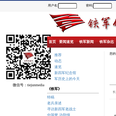
用户名:
密码:
首页
要闻速览
铁军新闻
铁军杂志
您
重点推荐
新闻动态
要闻速览
盐城新四军纪念馆
新四军历史上的今天
微信号：tiejunmedia
《铁军》
长篇
特稿
老兵亲述
寻访新四军老战士
（
中国梦·边防情