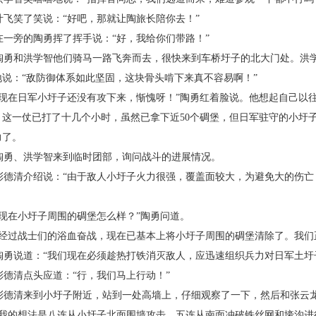
叶飞笑了笑说：“好吧，那就让陶旅长陪你去！”
在一旁的陶勇挥了挥手说：“好，我给你们带路！”
陶勇和洪学智他们骑马一路飞奔而去，很快来到车桥圩子的北大门处。洪
地说：“敌防御体系如此坚固，这块骨头啃下来真不容易啊！”
“现在日军小圩子还没有攻下来，惭愧呀！”陶勇红着脸说。他想起自己以
，这一仗已打了十几个小时，虽然已拿下近
50
个碉堡，但日军驻守的小圩
力了。
陶勇、洪学智来到临时团部，询问战斗的进展情况。
彭德清介绍说：“由于敌人小圩子火力很强，覆盖面较大，为避免大的伤亡
。
“现在小圩子周围的碉堡怎么样？”陶勇问道。
“经过战士们的浴血奋战，现在已基本上将小圩子周围的碉堡清除了。我们
陶勇说道：“我们现在必须趁热打铁消灭敌人，应迅速组织兵力对日军土圩
彭德清点头应道：“行，我们马上行动！”
彭德清来到小圩子附近，站到一处高墙上，仔细观察了一下，然后和张云
“我的想法是八连从小圩子北面围墙攻击，五连从南面冲破铁丝网和壕沟进