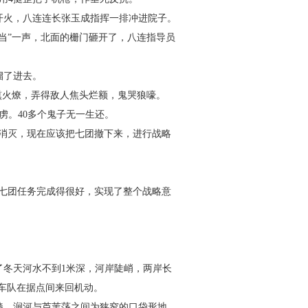
开火，八连连长张玉成指挥一排冲进院子。
当”一声，北面的栅门砸开了，八连指导员
溜了进去。
熏火燎，弄得敌人焦头烂额，鬼哭狼嚎。
虏。
40
多个鬼子无一生还。
消灭，现在应该把七团撤下来，进行战略
七团任务完成得很好，实现了整个战略意
了冬天河水不到
1
米深，河岸陡峭，两岸长
车队在据点间来回机动。
膝。涧河与芦苇荡之间为狭窄的口袋形地