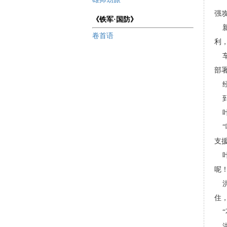
强
《铁军·国防》
卷首语
利
部
支援
呢！
住