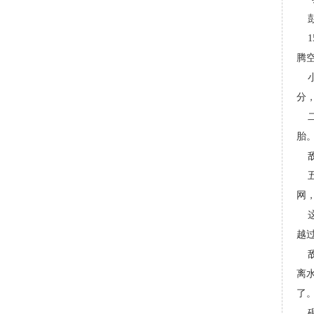
1
腾
分
胎
网
越
离
了