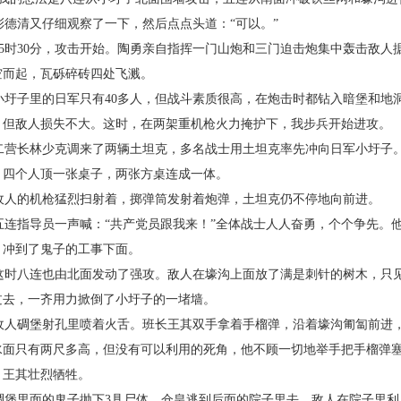
彭德清又仔细观察了一下，然后点点头道：“可以。”
5
时
30
分，攻击开始。陶勇亲自指挥一门山炮和三门迫击炮集中轰击敌人
空而起，瓦砾碎砖四处飞溅。
小圩子里的日军只有
40
多人，但战斗素质很高，在炮击时都钻入暗堡和地
，但敌人损失不大。这时，在两架重机枪火力掩护下，我步兵开始进攻。
二营长林少克调来了两辆土坦克，多名战士用土坦克率先冲向日军小圩子。
。四个人顶一张桌子，两张方桌连成一体。
敌人的机枪猛烈扫射着，掷弹筒发射着炮弹，土坦克仍不停地向前进。
五连指导员一声喊：“共产党员跟我来！”全体战士人人奋勇，个个争先。
，冲到了鬼子的工事下面。
这时八连也由北面发动了强攻。敌人在壕沟上面放了满是刺针的树木，只
过去，一齐用力掀倒了小圩子的一堵墙。
敌人碉堡射孔里喷着火舌。班长王其双手拿着手榴弹，沿着壕沟匍匐前进
水面只有两尺多高，但没有可以利用的死角，他不顾一切地举手把手榴弹塞
。王其壮烈牺牲。
碉堡里面的鬼子抛下
3
具尸体，仓皇逃到后面的院子里去。敌人在院子里利