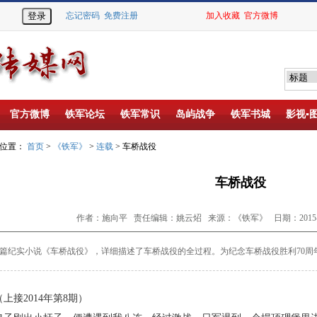
忘记密码
免费注册
加入收藏
官方微博
官方微博
铁军论坛
铁军常识
岛屿战争
铁军书城
影视▪
的位置：
首页
>
《铁军》
>
连载
> 车桥战役
车桥战役
作者：施向平 责任编辑：姚云炤 来源：《铁军》 日期：2015-12
纪实小说《车桥战役》，详细描述了车桥战役的全过程。为纪念车桥战役胜利
70
周
上接
2014
年第
8
期）