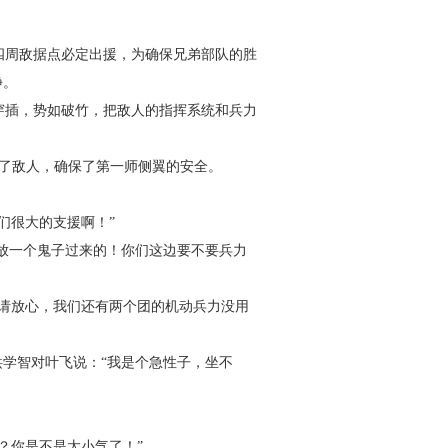
四周敌据点必定出援，为确保兄弟部队的胜
静。
穿插，势如破竹，把敌人的指挥系统和兵力
了敌人，确保了第一师侧翼的安全。
。
们很大的支援啊！”
会放一个鬼子过来的！你们这边要不要兵力
请放心，我们还有两个团的机动兵力没用
洪学智对叶飞说：“我是个急性子，坐不
？你是不是太小气了！”