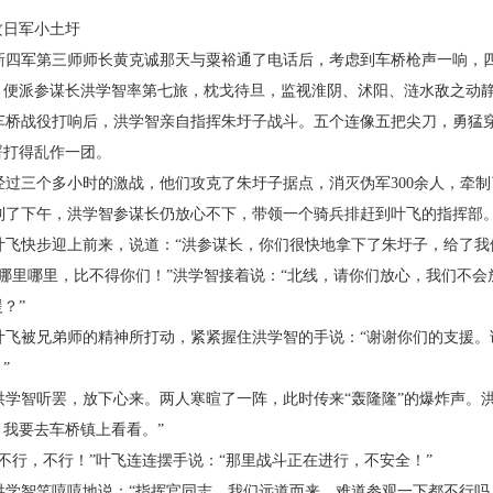
攻日军小土圩
新四军第三师师长黄克诚那天与粟裕通了电话后，考虑到车桥枪声一响，
，便派参谋长洪学智率第七旅，枕戈待旦，监视淮阴、沭阳、涟水敌之动
车桥战役打响后，洪学智亲自指挥朱圩子战斗。五个连像五把尖刀，勇猛
署打得乱作一团。
经过三个多小时的激战，他们攻克了朱圩子据点，消灭伪军
300
余人，牵制
到了下午，洪学智参谋长仍放心不下，带领一个骑兵排赶到叶飞的指挥部
叶飞快步迎上前来，说道：“洪参谋长，你们很快地拿下了朱圩子，给了我
“哪里哪里，比不得你们！”洪学智接着说：“北线，请你们放心，我们不
？”
叶飞被兄弟师的精神所打动，紧紧握住洪学智的手说：“谢谢你们的支援。
”
洪学智听罢，放下心来。两人寒暄了一阵，此时传来“轰隆隆”的爆炸声。
，我要去车桥镇上看看。”
“不行，不行！”叶飞连连摆手说：“那里战斗正在进行，不安全！”
洪学智笑嘻嘻地说：“指挥官同志，我们远道而来，难道参观一下都不行吗