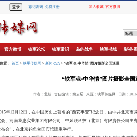
忘记密码
免费注册
加入收藏
官方微博
官方微博
铁军论坛
铁军常识
岛屿战争
铁军书城
影视▪
的位置：
首页
>
铁军传媒网
>
新闻动态
> “铁军魂•中华情”图片摄影全国巡展
“铁军魂•中华情”图片摄影全国
作者：北新 责任编辑：姚云炤 来源：铁军传媒网 日期：2016-01
15
年
12
月
12
日，在中国历史上著名的“西安事变”纪念日，由中共北京市
究会、河南我惠实业集团有限公司、中延联科技（北京）有限责任公司主办的
发布会”，在北京钓鱼台国宾馆隆重举行。