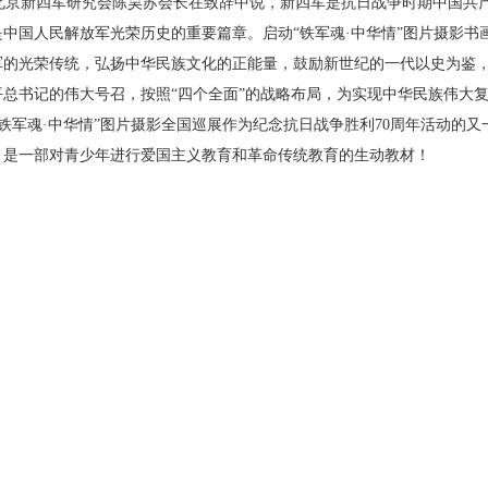
京新四军研究会陈昊苏会长在致辞中说，新四军是抗日战争时期中国共产
是中国人民解放军光荣历史的重要篇章。启动“铁军魂·中华情”图片摄影
军的光荣传统，弘扬中华民族文化的正能量，鼓励新世纪的一代以史为鉴
平总书记的伟大号召，按照“四个全面”的战略布局，为实现中华民族伟大复
铁军魂·中华情”图片摄影全国巡展作为纪念抗日战争胜利
70
周年活动的又
，是一部对青少年进行爱国主义教育和革命传统教育的生动教材！