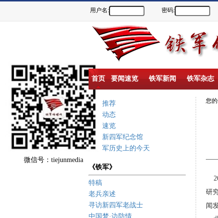
用户名:
密码:
首页
要闻速览
铁军新闻
铁军杂志
您
重点推荐
新闻动态
要闻速览
盐城新四军纪念馆
新四军历史上的今天
微信号：tiejunmedia
《铁军》
20
特稿
研
老兵亲述
寻访新四军老战士
闻
中国梦·边防情