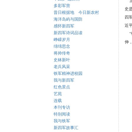
北
多彩军营
史
昔日根据地 今日新农村
四
海洋岛屿与国防
近
感怀新四军
新四军诗词品读
“
峥嵘岁月
伸
绵绵思念
将帅传奇
史林新叶
老兵风采
铁军精神进校园
我与新四军
红色景点
艺苑
连载
本刊专访
特别阅读
我与铁军
新四军故事汇