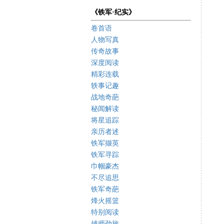
《铁军·纪实》
卷首语
人物写真
传奇故事
深度阅读
精彩连载
轶事记趣
战地奇葩
秘闻解读
将星追踪
亲历者述
铁军撷英
铁军寻踪
巾帼豪杰
不尽追思
铁军奇葩
烽火摇篮
特别阅读
雄师劲旅