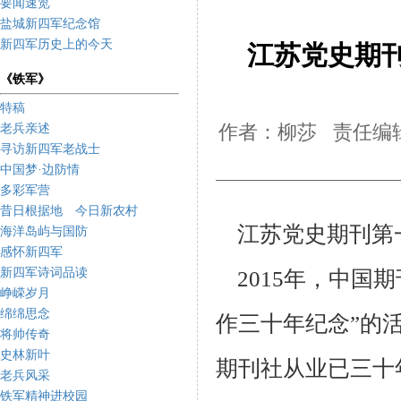
要闻速览
盐城新四军纪念馆
新四军历史上的今天
江苏党史期
《铁军》
特稿
老兵亲述
作者：柳莎 责任编辑
寻访新四军老战士
中国梦·边防情
多彩军营
昔日根据地 今日新农村
江苏党史期刊第
海洋岛屿与国防
感怀新四军
新四军诗词品读
2015
年，中国期
峥嵘岁月
绵绵思念
作三十年纪念”的
将帅传奇
史林新叶
期刊社从业已三十
老兵风采
铁军精神进校园