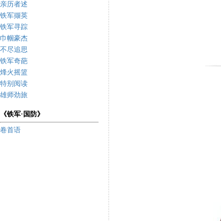
亲历者述
铁军撷英
铁军寻踪
巾帼豪杰
不尽追思
铁军奇葩
烽火摇篮
特别阅读
雄师劲旅
《铁军·国防》
卷首语