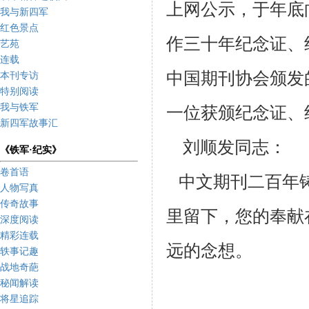
上网公示，于年底
我与新四军
红色景点
作三十年纪念证、
艺苑
连载
中国期刊协会颁发
本刊专访
特别阅读
我与铁军
一位获颁纪念证、
新四军故事汇
刘顺发同志：
《铁军·纪实》
卷首语
中文期刊二百年铸
人物写真
传奇故事
里留下，您的奉献
深度阅读
精彩连载
远的念想。
轶事记趣
战地奇葩
秘闻解读
将星追踪