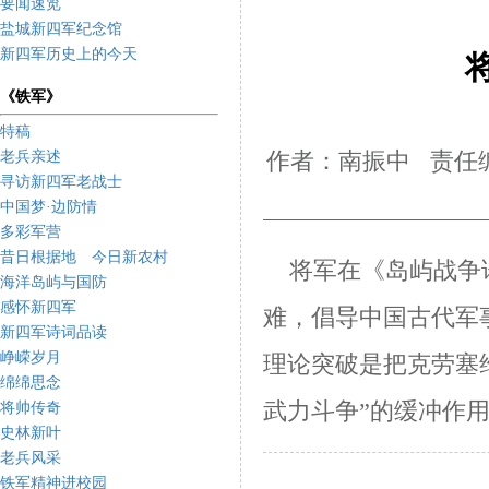
要闻速览
盐城新四军纪念馆
新四军历史上的今天
《铁军》
特稿
老兵亲述
作者：南振中 责任编
寻访新四军老战士
中国梦·边防情
多彩军营
昔日根据地 今日新农村
将军在《岛屿战争论
海洋岛屿与国防
感怀新四军
难，倡导中国古代军
新四军诗词品读
峥嵘岁月
理论突破是把克劳塞维
绵绵思念
武力斗争”的缓冲作
将帅传奇
史林新叶
老兵风采
铁军精神进校园