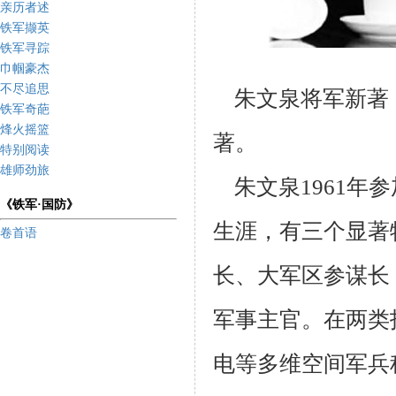
亲历者述
铁军撷英
铁军寻踪
巾帼豪杰
不尽追思
朱文泉将军新著
铁军奇葩
烽火摇篮
著。
特别阅读
雄师劲旅
朱文泉1961年
《铁军·国防》
生涯，有三个显著
卷首语
长、大军区参谋长
军事主官。在两类
电等多维空间军兵