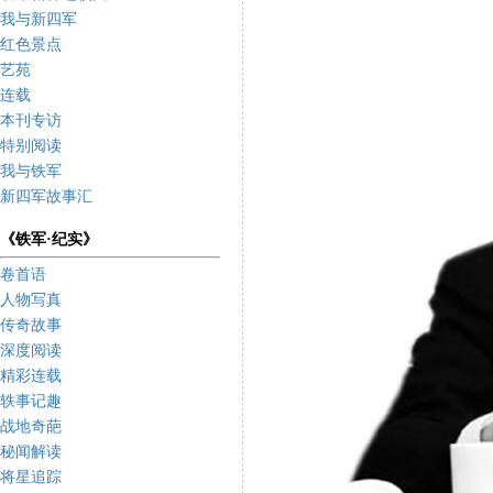
我与新四军
红色景点
艺苑
连载
本刊专访
特别阅读
我与铁军
新四军故事汇
《铁军·纪实》
卷首语
人物写真
传奇故事
深度阅读
精彩连载
轶事记趣
战地奇葩
秘闻解读
将星追踪