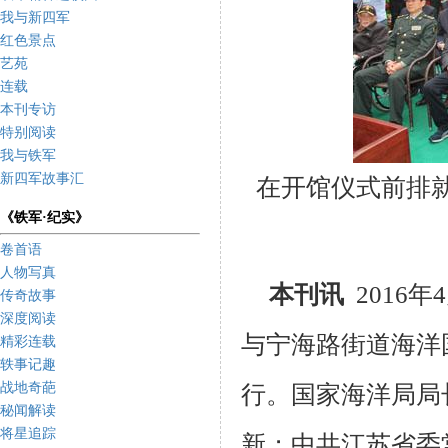
我与新四军
红色景点
艺苑
连载
本刊专访
特别阅读
我与铁军
新四军故事汇
在开馆仪式前排
《铁军·纪实》
卷首语
人物写真
本刊讯
2016
年
4
传奇故事
深度阅读
与宁海路街道海洋
精彩连载
轶事记趣
战地奇葩
行。国家海洋局局
秘闻解读
将星追踪
新；中共江苏省委