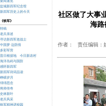
要闻速览
盐城新四军纪念馆
新四军历史上的今天
社区做了大事
《铁军》
海路
特稿
老兵亲述
寻访新四军老战士
作者： 责任编辑：姚
中国梦·边防情
多彩军营
昔日根据地 今日新农村
海洋岛屿与国防
感怀新四军
新四军诗词品读
峥嵘岁月
绵绵思念
将帅传奇
史林新叶
老兵风采
铁军精神进校园