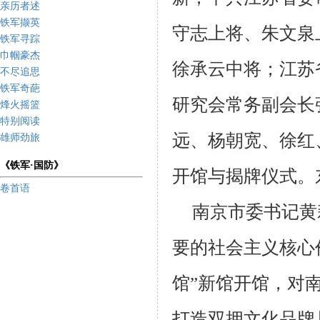
亲历者述
铁军撷英
守志上将、朱文泉
铁军寻踪
巾帼豪杰
徐承云中将；江苏
不尽追思
铁军奇葩
研究会常务副会长
烽火摇篮
特别阅读
远、杨朝宽、徐红
雄师劲旅
《铁军·国防》
开馆与揭牌仪式。
卷首语
南京市委书记黄
要的社会主义核心
馆”新馆开馆，对
打造双拥文化品牌