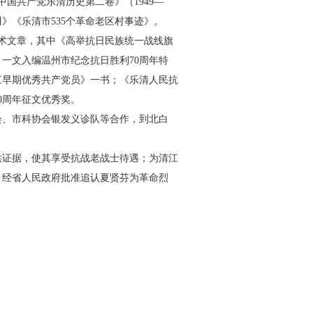
中国共产党乐清历史第二卷》（
1949
—
川》《乐清市
535
个革命老区村事迹》。
术文章，其中《高举抗日民族统一战线旗
》一文入编温州市纪念抗日胜利
70
周年特
江早期优秀共产党员》一书；《乐清人民抗
0
周年征文优秀奖。
会、市科协会银发义诊队等合作，到北白
供证据，使其享受抗战老
战士待遇；为清江
，经省人民政府批准追认夏贤芬为革命烈