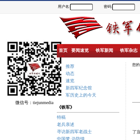
用户名:
密码:
首页
要闻速览
铁军新闻
铁军杂志
您
重点推荐
新闻动态
要闻速览
盐城新四军纪念馆
新四军历史上的今天
微信号：tiejunmedia
《铁军》
特稿
老兵亲述
寻访新四军老战士
了
中国梦·边防情