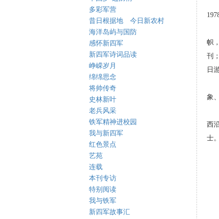
多彩军营
197
昔日根据地 今日新农村
海洋岛屿与国防
帜
感怀新四军
新四军诗词品读
刊
峥嵘岁月
日
绵绵思念
将帅传奇
象
史林新叶
老兵风采
铁军精神进校园
西
我与新四军
士
红色景点
艺苑
连载
本刊专访
特别阅读
我与铁军
新四军故事汇