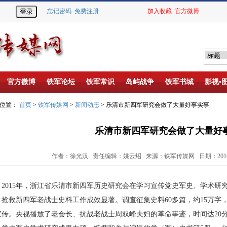
忘记密码
免费注册
加入收藏
官方微博
官方微博
铁军论坛
铁军常识
岛屿战争
铁军书城
影视▪
的位置：
首页
>
铁军传媒网
>
新闻动态
> 乐清市新四军研究会做了大量好事实事
乐清市新四军研究会做了大量好
作者：徐光汉 责任编辑：姚云炤 来源：铁军传媒网 日期：2016-0
2015
年，浙江省乐清市新四军历史研究会在学习宣传党史军史、学术研
抢救新四军老战士史料工作成效显著。
调查征集史料
60
多篇，约
15
万字
宣传。央视播放了老会长、抗战老战士周双峰夫妇的革命事迹，时间达
20