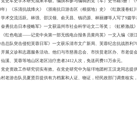
党史军史学术研究成果丰硕。
编撰和参与编辑的党（军）史书籍
5
册：《
8
年）《乐清抗战烽火》《浙南抗日游击区（根据地）史》《红旗漫卷虹
学术交流活跃。
林强、邵汉领、俞天昌、钱
礽
源、
林丽娜等人写了
9
篇学
，奋勇抗击日本侵略军》一文获温州市社会科学论文二等奖；《虹桥激战
；《红色电波——记党中央第一部无线电台报务员黄尚英》一文入编《浙
游击总队突击侵犯芙蓉日军》一文获乐清市文广新局、芙蓉纪念抗战胜利
7
开展义诊和志愿服务活动。
他们与市慈善总会、市扶贫老区办、市老促
、仙溪、芙蓉等地山区老区治疗患者
2412
人次，免送药费
11
万余元。
党史资政工作研究切实有效。
在党史研究中为翁
垟
地团村王汉龙同志提
沿村老游击队员夏贤芬提供有力档案和人证、物证，经民政部门调查核实
。