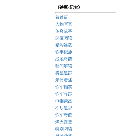
《铁军·纪实》
卷首语
人物写真
传奇故事
深度阅读
精彩连载
轶事记趣
战地奇葩
秘闻解读
将星追踪
亲历者述
铁军撷英
铁军寻踪
巾帼豪杰
不尽追思
铁军奇葩
烽火摇篮
特别阅读
雄师劲旅