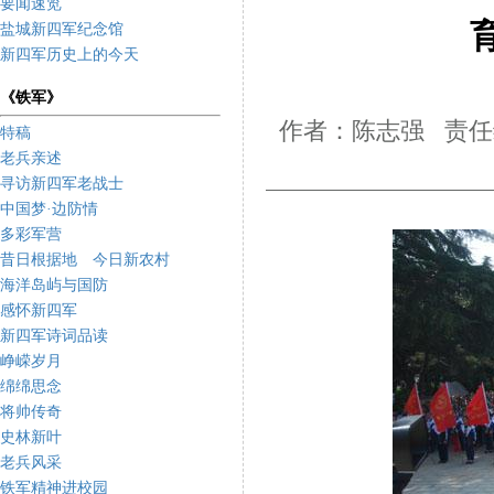
要闻速览
盐城新四军纪念馆
新四军历史上的今天
《铁军》
作者：陈志强 责任编
特稿
老兵亲述
寻访新四军老战士
中国梦·边防情
多彩军营
昔日根据地 今日新农村
海洋岛屿与国防
感怀新四军
新四军诗词品读
峥嵘岁月
绵绵思念
将帅传奇
史林新叶
老兵风采
铁军精神进校园