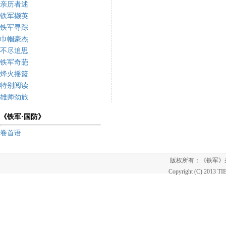
亲历者述
铁军撷英
铁军寻踪
巾帼豪杰
不尽追思
铁军奇葩
烽火摇篮
特别阅读
雄师劲旅
《铁军·国防》
卷首语
版权所有：《铁军
Copyright (C) 2013 T