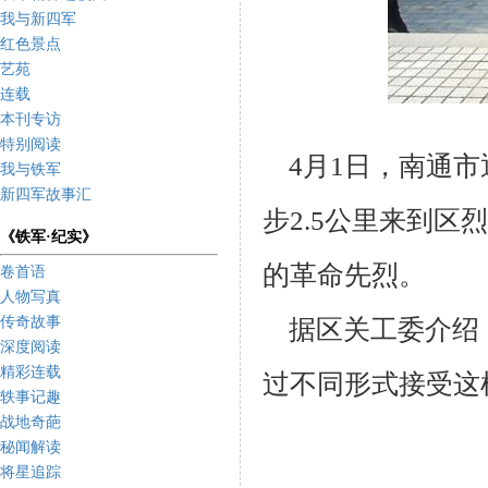
我与新四军
红色景点
艺苑
连载
本刊专访
特别阅读
4
月
1
日，南通市
我与铁军
新四军故事汇
步
2.5
公里来到区烈
《铁军·纪实》
的革命先烈。
卷首语
人物写真
传奇故事
据区关工委介绍
深度阅读
精彩连载
过不同形式接受这
轶事记趣
战地奇葩
秘闻解读
将星追踪