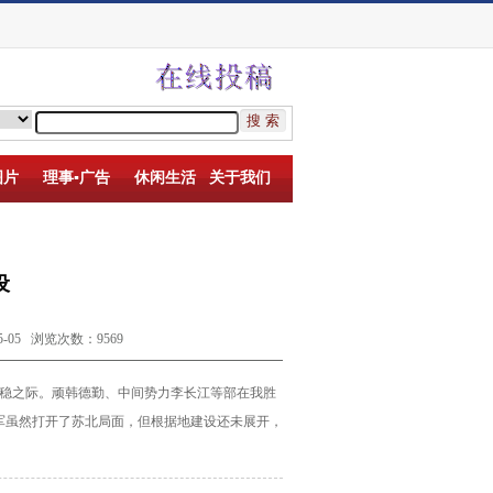
图片
理事▪广告
休闲生活
关于我们
设
05 浏览次数：9569
稳之际。顽韩德勤、中间势力李长江等部在我胜
军虽然打开了苏北局面，但根据地建设还未展开，