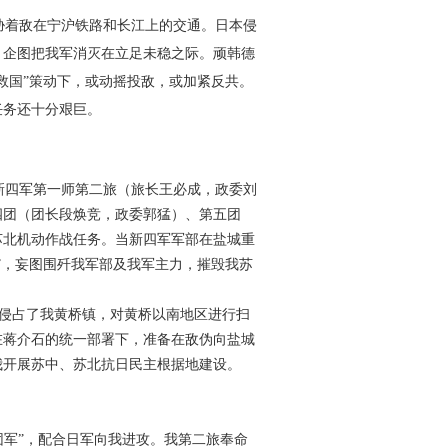
胁着敌在宁沪铁路和长江上的交通。日本侵
，企图把我军消灭在立足未稳之际。顽韩德
救国”策动下，或动摇投敌，或加紧反共。
任务还十分艰巨。
新四军第一师第二旅（旅长王必成，政委刘
四团（团长段焕竞，政委郭猛）、第五团
苏北机动作战任务。当新四军军部在盐城重
”，妄图围歼我军部及我军主力，摧毁我苏
侵占了我黄桥镇，对黄桥以南地区进行扫
在蒋介石的统一部署下，准备在敌伪向盐城
我开展苏中、苏北抗日民主根据地建设。
团军”，配合日军向我进攻。我第二旅奉命