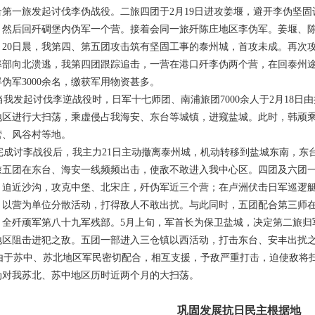
合第一旅发起讨伐李伪战役。二旅四团于
2
月
19
日进攻姜堰，避开李伪坚固
，然后回歼碉堡内伪军一个营。接着会同一旅歼陈庄地区李伪军。姜堰、
。
20
日晨，我第四、第五团攻击筑有坚固工事的泰州城，首攻未成。再次
率部向北溃逃，我第四团跟踪追击，一营在港口歼李伪两个营，在回泰州
俘伪军
3000
余名，缴获军用物资甚多。
当我发起讨伐李逆战役时，日军十七师团、南浦旅团
7000
余人于
2
月
18
日由
地区进行大扫荡，乘虚侵占我海安、东台等城镇，进窥盐城。此时，韩顽
营、风谷村等地。
完成讨李战役后，我主力
21
日主动撤离泰州城，机动转移到盐城东南，东
旅五团在东台、海安一线频频出击，使敌不敢进入我中心区。四团及六团
，迫近沙沟，攻克中堡、北宋庄，歼伪军近三个营；在卢洲伏击日军巡逻
，以营为单位分散活动，打得敌人不敢出扰。与此同时，五团配合第三师
、全歼顽军第八十九军残部。
5
月上旬，军首长为保卫盐城，决定第二旅归
地区阻击进犯之敌。五团一部进入三仓镇以西活动，打击东台、安丰出扰
由于苏中、苏北地区军民密切配合，相互支援，予敌严重打击，迫使敌将
伪对我苏北、苏中地区历时近两个月的大扫荡。
巩固发展抗日民主根据地