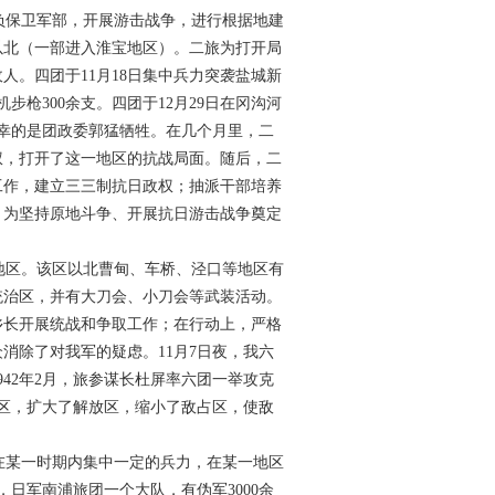
负保卫军部，开展游击战争，进行根据地建
以北（一部进入淮宝地区）。二旅为打开局
敌人。四团于
11
月
18
日集中兵力突袭盐城新
机步枪
300
余支。四团于
12
月
29
日在冈沟河
幸的是团政委郭猛牺牲。在几个月里，二
权，打开了这一地区的抗战局面。随后，二
工作，建立三三制抗日政权；抽派干部培养
，为坚持原地斗争、开展抗日游击战争奠定
地区。该区以北曹甸、车桥、泾口等地区有
统治区，并有大刀会、小刀会等武装活动。
乡长开展统战和争取工作；在行动上，严格
众消除了对我军的疑虑。
11
月
7
日夜，我六
942
年
2
月，旅参谋长杜屏率六团一举攻克
区，扩大了解放区，缩小了敌占区，使敌
某一时期内集中一定的兵力，在某一地区
，日军南浦旅团一个大队，有伪军
3000
余