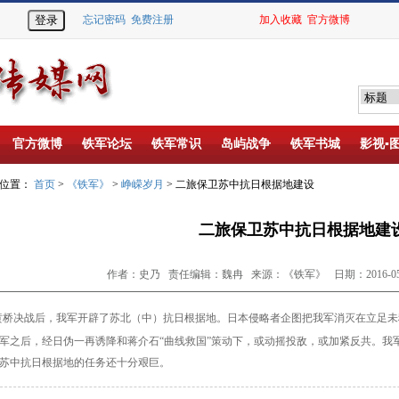
忘记密码
免费注册
加入收藏
官方微博
官方微博
铁军论坛
铁军常识
岛屿战争
铁军书城
影视▪
的位置：
首页
>
《铁军》
>
峥嵘岁月
> 二旅保卫苏中抗日根据地建设
二旅保卫苏中抗日根据地建
作者：史乃 责任编辑：魏冉 来源：《铁军》 日期：2016-05-
黄桥决战后，我军开辟了苏北（中）抗日根据地。日本侵略者
企图把我军消灭在立足未
军之后，经日伪一再诱降和蒋介石“曲线救国”策动下，或动摇投敌，或加紧反共。我
苏中抗日根据地的任务还十分艰巨。