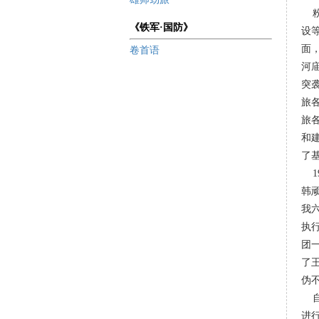
《铁军·国防》
设
面
卷首语
河
突
旅
旅
和
了
19
韩
我
执
团
了
伪
自
进