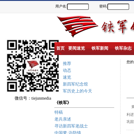
用户名:
密码:
首页
要闻速览
铁军新闻
铁军杂志
您
重点推荐
新闻动态
要闻速览
盐城新四军纪念馆
新四军历史上的今天
微信号：tiejunmedia
《铁军》
特稿
利进
老兵亲述
巩固
寻访新四军老战士
中国梦·边防情