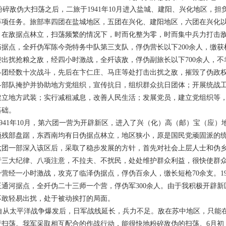
粉碎敌伪大扫荡之后，二旅于
1941
年
10
月进入盐城、建阳、兴化地区，担
等项任务。旅部率四团在盐城地区，五团在兴化、建阳地区，六团在兴化
，在敌据点林立，扫荡频繁的情况下，时而化整为零，时而集中兵力打击
庙据点，全歼伪军陈今尧特务中队第三支队，俘伪营长以下
200
余人，缴获
袭出扰抢粮之敌，经四小时激战，全歼该敌，俘伪副旅长以下
700
余人，不
各团经数十次战斗，先后在卞仁庄、马庄等处打击出扰之敌，摧毁了伪政
各部队掩护并协助地方党组织，宣传抗日，组织群众抗日团体；开展统战
建立地方武装；实行减租减息，改善人民生活；发展党员，建立党组织等
基础。
41
年
10
月，第六团一营为开辟新区，进入了兴（化）高（邮）宝（应）
顽残部盘踞，东西南均有日伪据点林立，地区狭小，原是国民党顽固派的
六团一部深入该区后，采取了稳步发展的方针，首先对社会上层人士和伪
行三大纪律、八项注意，不拉夫、不扰民，处处维护群众利益，很快使群
一营经一小时激战，攻克了临泽伪据点，俘伪百余人，缴长短枪
70
余支。
1
王通河据点，全歼伪二十三师一个营，俘伪军
300
余人。由于我积极开辟新
不敢轻易出扰，处于被动挨打的局面。
从太平洋战争爆发后，日军战线延长，兵力不足。敌在苏中地区，只能在
行扫荡。我军采取相互配合的作战行动，能很快地粉碎敌伪的扫荡。
6
月初