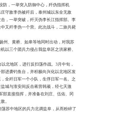
设防，一举突入防御中心，歼伪指挥机
陈庄守敌李伪被歼后，泰州城以东全无敌
攻击，一举突破，歼灭伪李长江指挥部。李
途中又歼李伪一个营。此次战斗，二旅共毙
扬州、黄桥、如皋等地同时出动，对我苏
乘机以三个团兵力侵占我盐阜区之洪家桥、
台以北地区，进行反扫荡作战。
3
月中旬，
一部进袭钓鱼台，并积极向兴化以北地区发
艇，全歼日军一个小队，生俘日军一名。之
在盐城与淮安间反击蒋营韩顽，经七天激
军部直接指挥，并准备在刘庄、伍佑、冈
之敌。
扫荡苏中地区的兵力北调盐阜，从而粉碎了