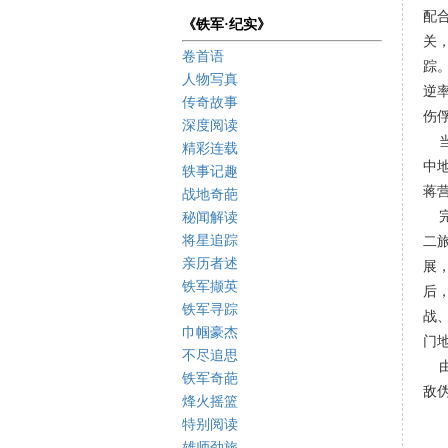
配
《铁军·纪实》
关
卷首语
踪
人物写真
逆
传奇故事
伤
深度阅读
精彩连载
中
轶事记趣
蒋
战地奇葩
秘闻解读
将星追踪
二
亲历者述
展
铁军撷英
后
铁军寻踪
战
巾帼豪杰
门
不尽追思
铁军奇葩
敌
烽火摇篮
特别阅读
雄师劲旅