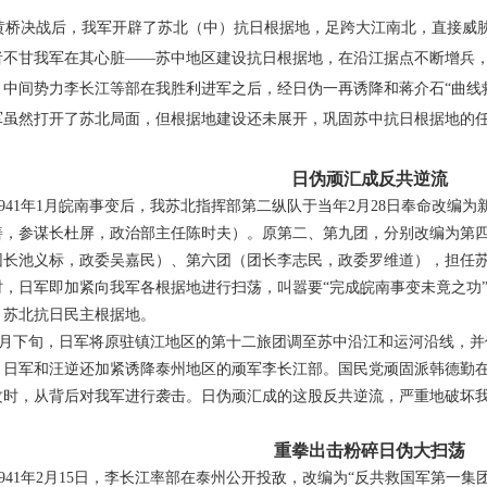
黄桥决战后，我军开辟了苏北（中）抗日根据地，足跨大江南北，直接威
者不甘我军在其心脏
——
苏中地区建设抗日根据地，在沿江据点不断增兵
、中间势力李长江等部在我胜利进军之后，经日伪一再诱降和蒋介石“曲线
军虽然打开了苏北局面，但根据地建设还未展开，巩固苏中抗日根据地的
日伪顽汇成反共逆流
41
年
1
月皖南事变后，我苏北指挥部第二纵队于当年
2
月
28
日奉命改编为
善，参谋长杜屏，政治部主任陈时夫）。原第二、第九团，分别改编为第
团长池义标，政委吴嘉民）、第六团（团长李志民，政委罗维道），担任
时，日军即加紧向我军各根据地进行扫荡，叫嚣要“完成皖南事变未竟之功
、苏北抗日民主根据地。
月下旬，日军将原驻镇江地区的第十二旅团调至苏中沿江和运河沿线，并
。日军和汪逆还加紧诱降泰州地区的顽军李长江部。国民党顽固派韩德勤
攻时，从背后对我军进行袭击。日伪顽汇成的这股反共逆流，严重地破坏
重拳出击粉碎日伪大扫荡
41
年
2
月
15
日，李长江率部在泰州公开投敌，改编为“反共救国军第一集