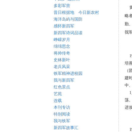
多彩军营
昔日根据地 今日新农村
略
海洋岛屿与国防
勤
感怀新四军
我
新四军诗词品读
峥嵘岁月
绵绵思念
将帅传奇
19
史林新叶
培
老兵风采
（
铁军精神进校园
建
我与新四军
中
红色景点
1
艺苑
荡
连载
本刊专访
进
特别阅读
我与铁军
新四军故事汇
19