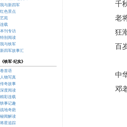
千
我与新四军
红色景点
老
艺苑
连载
狂
本刊专访
特别阅读
我与铁军
百
新四军故事汇
《铁军·纪实》
卷首语
中
人物写真
传奇故事
邓
深度阅读
精彩连载
轶事记趣
战地奇葩
秘闻解读
将星追踪