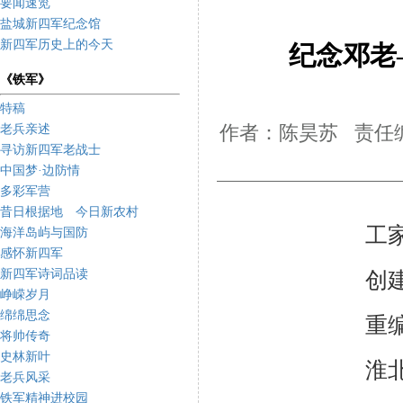
要闻速览
盐城新四军纪念馆
新四军历史上的今天
纪念邓老
《铁军》
特稿
老兵亲述
作者：陈昊苏 责任编
寻访新四军老战士
中国梦·边防情
多彩军营
昔日根据地 今日新农村
工
海洋岛屿与国防
感怀新四军
新四军诗词品读
创
峥嵘岁月
绵绵思念
重
将帅传奇
史林新叶
淮
老兵风采
铁军精神进校园