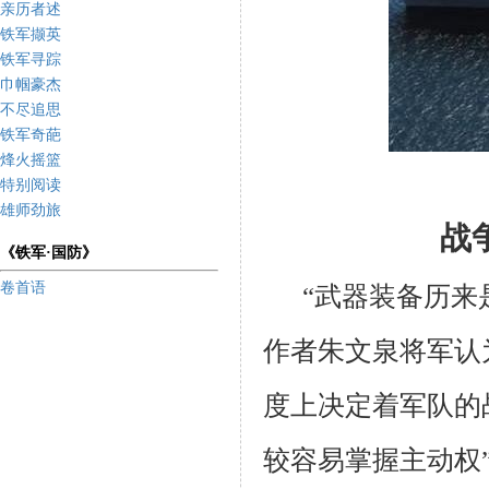
亲历者述
铁军撷英
铁军寻踪
巾帼豪杰
不尽追思
铁军奇葩
烽火摇篮
特别阅读
雄师劲旅
战
《铁军·国防》
卷首语
“武器装备历来
作者朱文泉将军认
度上决定着军队的
较容易掌握主动权