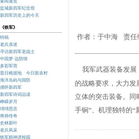
要闻速览
盐城新四军纪念馆
新四军历史上的今天
《铁军》
作者：于中海 责任编辑
特稿
老兵亲述
寻访新四军老战士
中国梦·边防情
多彩军营
我军武器装备发展
昔日根据地 今日新农村
海洋岛屿与国防
的战略要求，大力发
感怀新四军
新四军诗词品读
立体的突击装备。同
峥嵘岁月
绵绵思念
手锏”、机理独特的“
将帅传奇
史林新叶
老兵风采
铁军精神进校园