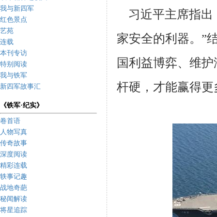
我与新四军
习近平主席指出：
红色景点
艺苑
家安全的利器。”
连载
本刊专访
国利益博弈、维护
特别阅读
我与铁军
杆硬，才能赢得更
新四军故事汇
《铁军·纪实》
卷首语
人物写真
传奇故事
深度阅读
精彩连载
轶事记趣
战地奇葩
秘闻解读
将星追踪