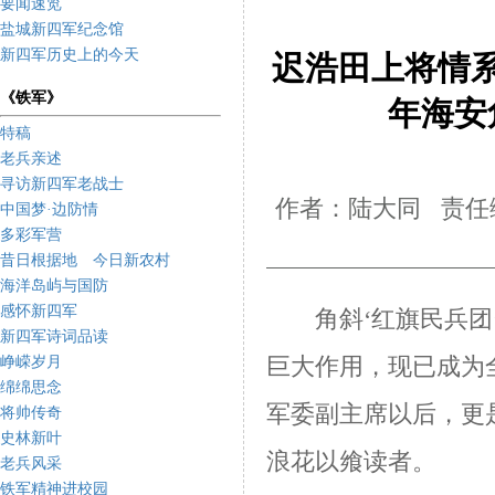
要闻速览
盐城新四军纪念馆
新四军历史上的今天
迟浩田上将情
《铁军》
年海安
特稿
老兵亲述
寻访新四军老战士
作者：陆大同 责任编
中国梦·边防情
多彩军营
昔日根据地 今日新农村
海洋岛屿与国防
感怀新四军
角斜‘红旗民兵团’
新四军诗词品读
峥嵘岁月
巨大作用，现已成为
绵绵思念
军委副主席以后，更
将帅传奇
史林新叶
浪花以飨读者。
老兵风采
铁军精神进校园