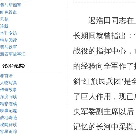
我与新四军
红色景点
迟浩田同志在
艺苑
连载
本刊专访
长期间就曾指出：
特别阅读
我与铁军
战役的指挥中心，
新四军故事汇
的经验向全军作了
《铁军·纪实》
卷首语
斜‘红旗民兵团’
人物写真
传奇故事
了巨大作用，现已
深度阅读
精彩连载
央军委副主席以后
轶事记趣
战地奇葩
秘闻解读
记忆的长河中采撷
将星追踪