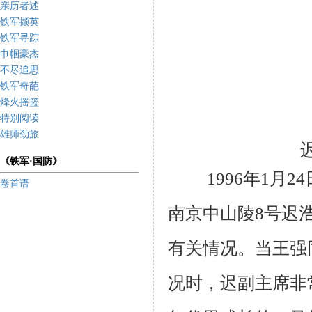
亲历者述
铁军撷英
铁军寻踪
巾帼豪杰
不尽追思
铁军奇葩
烽火摇篮
特别阅读
雄师劲旅
《铁军·国防》
1996
年
1
月
24
卷首语
南京中山陵
8
号迟
有关情况。当王强
况时，迟副主席非