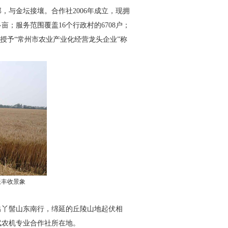
部，与金坛接壤。合作社
2006
年成立，现拥
多亩；服务范围覆盖
16
个行政村的
6708
户；
授予“常州市农业产业化经营龙头企业”称
派丰收景象
出丫髻山东南行，绵延的丘陵山地起伏相
斌农机专业合作社所在地。