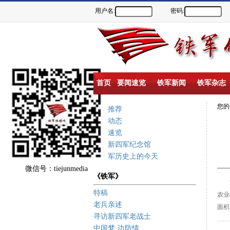
用户名:
密码:
首页
要闻速览
铁军新闻
铁军杂志
您
重点推荐
新闻动态
要闻速览
盐城新四军纪念馆
新四军历史上的今天
微信号：tiejunmedia
《铁军》
溧
特稿
农业
老兵亲述
面积
寻访新四军老战士
中国梦·边防情