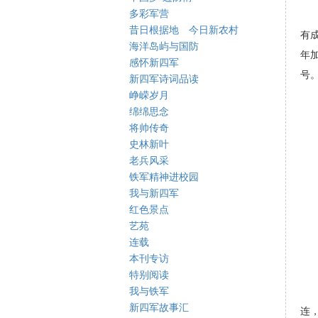
多彩军营
昔日根据地 今日新农村
有
海洋岛屿与国防
年
感怀新四军
号
新四军诗词品读
峥嵘岁月
绵绵思念
将帅传奇
史林新叶
老兵风采
铁军精神进校园
我与新四军
红色景点
艺苑
连载
本刊专访
特别阅读
我与铁军
新四军故事汇
连