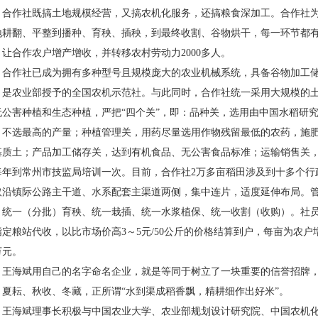
合作社既搞土地规模经营，又搞农机化服务，还搞粮食深加工。合作社
地耕翻、平整到播种、育秧、插秧，到最终收割、谷物烘干，每一环节都
，让合作农户增产增收，并转移农村劳动力
2000
多人。
合作社已成为拥有多种型号且规模庞大的农业机械系统，具备谷物加工
，是农业部授予的全国农机示范社。与此同时，合作社统一采用大规模的
无公害种植和生态种植，严把“四个关”，即：品种关，选用由中国水稻研
，不选最高的产量；种植管理关，用药尽量选用作物残留最低的农药，施
基质土；产品加工储存关，达到有机食品、无公害食品标准；运输销售关
每年到常州市技监局培训一次。目前，合作社
2
万多亩稻田涉及到十多个行
取沿镇际公路主干道、水系配套主渠道两侧，集中连片，适度延伸布局。管
、统一（分批）育秧、统一栽插、统一水浆植保、统一收割（收购）。社
指定粮站代收，以比市场价高
3
～
5
元
/50
公斤的价格结算到户，每亩为农户
万元。
王海斌用自己的名字命名企业，就是等同于树立了一块重要的信誉招牌
、夏耘、秋收、冬藏，正所谓“水到渠成稻香飘，精耕细作出好米”。
王海斌理事长积极与中国农业大学、农业部规划设计研究院、中国农机