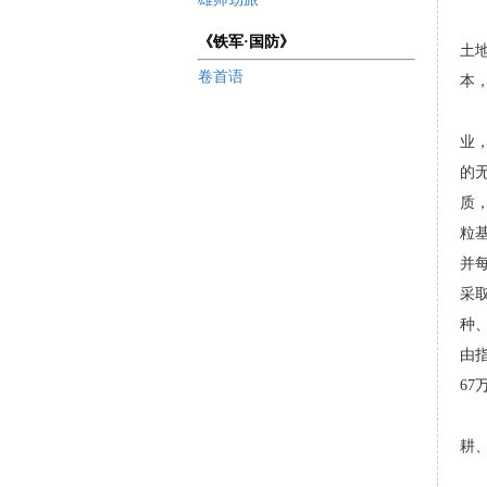
《铁军·国防》
土
卷首语
本
业
的
质
粒
并
采
种
由
67
耕