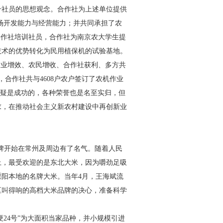
升社员的思想观念。合作社为上述单位提供
场开发能力与经营能力；并共同承担了农
合作社培训社员，合作社为南京农大学生提
技术的优势转化为民用植保机的试验基地。
农业增效、农民增收、合作社获利、多方共
，合作社共与
4608
户农户签订了农机作业
疑是成功的，各种荣誉也是名至实归，但
求，在推动社会主义新农村建设中再创新业
品牌开始在常州及周边有了名气。随着人民
上，最受欢迎的是东北大米，因为嚼劲足吸
溧阳本地的名牌大米。当年
4
月，王海斌流
区叫得响的高档大米品牌的决心，准备科学
粳
24
号”为大面积当家品种，并小规模引进