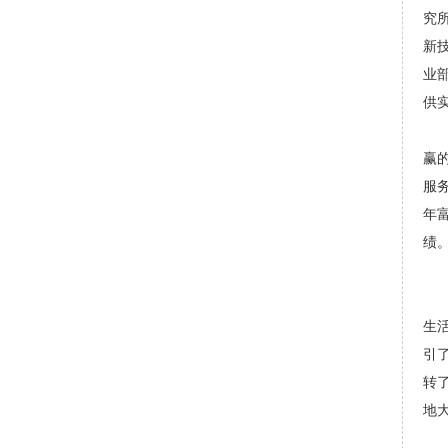
究
新
业
供
赢
服
年
绩
生
引
转
地