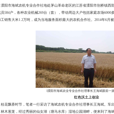
溧阳市海斌农机专业合作社地处茅山革命老区的江苏省溧阳市别桥镇西
成员
584
户，各种农业机械
269
台（套），带动周边大户包括家庭农场
6000
加工销售大米
1.2
万吨，成为当地服务面积最大的农机合作社。
2014
年
6
月被
。
l溧阳市海斌农业专业合作社理事长王海斌眼前一
红色沃土上创业
桂花飘香时节，笔者一行采访了海斌农机专业合作社理事长王海斌。车
，林木葱笼，经过秀丽的仙女湖（塘马水库）湿地公园湖畔，便来到了海