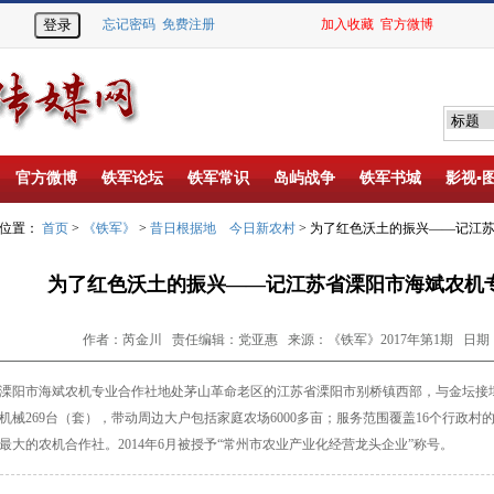
忘记密码
免费注册
加入收藏
官方微博
官方微博
铁军论坛
铁军常识
岛屿战争
铁军书城
影视▪
的位置：
首页
>
《铁军》
>
昔日根据地 今日新农村
> 为了红色沃土的振兴——记江
为了红色沃土的振兴——记江苏省溧阳市海斌农机
作者：芮金川 责任编辑：党亚惠 来源：《铁军》2017年第1期 日期：201
阳市海斌农机专业合作社地处茅山革命老区的江苏省溧阳市别桥镇西部，与金坛接
机械
269
台（套），带动周边大户包括家庭农场
6000
多亩；服务范围覆盖
16
个行政村
最大的农机合作社。
2014
年
6
月被授予“常州市农业产业化经营龙头企业”称号。