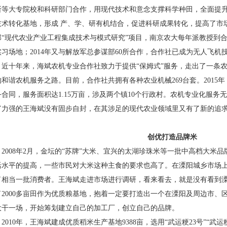
所等大专院校和科研部门合作，用现代技术和意念支撑科学种田，全面提
技术转化基地，形成
产、学、研有机结合，促进科研成果转化，提高了市
部“现代农业产业工程集成技术与模式研究”项目，南京农大每年派教授到
实习场地；
2014
年又与解放军总参谋部
60
所合作，合作社已成为无人飞机
近十年来，海斌农机专业合作社致力于提供“保姆式”服务，走出了一条
的和谐农机服务之路。目前，合作社共拥有各种农业机械
269
台套。
2015
年
务合同，服务面积达
1.15
万亩，涉及两个镇
10
个行政村。农机专业化服务无
富力强的王海斌没有固步自封，在其涉足的现代农业领域里又有了新的追
。
创优打造品牌米
2008
年
2
月，金坛的“苏牌”大米、宜兴的太湖珍珠米等一批中高档大米
活水平的提高，一些市民对大米这种主食的要求也高了。在溧阳城乡市场
了相当一批消费者。王海斌走进市场进行调研，看来看去，就是没有看到
了
2000
多亩田作为优质粮基地，抱着一定要打造出一个在溧阳及周边市、
大干一场，开始筹划建立自己的加工厂，创立自己的品牌
。
2010
年，王海斌建成优质稻米生产基地
9388
亩，选用“武运粳
23
号”“武运