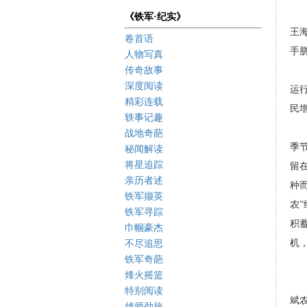
《铁军·纪实》
王
卷首语
手
人物写真
传奇故事
深度阅读
运
精彩连载
民
轶事记趣
战地奇葩
季
秘闻解读
将星追踪
留
亲历者述
种
铁军撷英
农
铁军寻踪
积
巾帼豪杰
机
不尽追思
铁军奇葩
烽火摇篮
特别阅读
斌
雄师劲旅