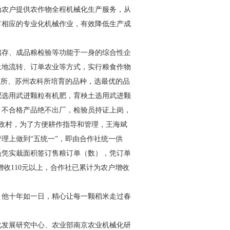
为农户提供农作物全程机械化生产服务，从
有相应的专业化机械作业，有效降低生产成
储存、成品粮检验等功能于一身的综合性企
土地流转、订单农业等方式，实行粮食作物
究所、苏州农科所培育的品种，选最优的品
肥选用武进颗粒有机肥，育秧土选用武进颗
，不合格产品绝不出厂，检验员持证上岗，
政村，为了方便耕作指导和管理，王海斌
理上做到“五统一”，即由合作社统一供
员凭实栽面积签订售粮订单（数），凭订单
增收
110
元以上，合作社已累计为农户增收
，他十年如一日，精心让每一颗稻米走过春
化发展研究中心、农业部南京农业机械化研