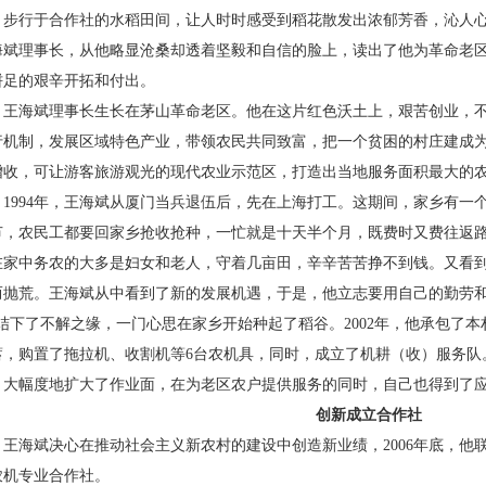
步行于合作社的水稻田间，让人时时感受到稻花散发出浓郁芳香，沁人
海斌理事长，从他略显沧桑却透着坚毅和自信的脸上，读出了他为革命老
胼足的艰辛开拓和付出。
王海斌理事长生长在茅山革命老区。他在这片红色沃土上，艰苦创业，不
行机制，发展区域特色产业，带领农民共同致富，把一个贫困的村庄建成
增收，可让游客旅游观光的现代农业示范区，打造出当地服务面积最大的
1994
年，王海斌从厦门当兵退伍后，先在上海打工。这期间，家乡有一
节，农民工都要回家乡抢收抢种，一忙就是十天半个月，既费时又费往返
在家中务农的大多是妇女和老人，守着几亩田，辛辛苦苦挣不到钱。又看
而抛荒。王海斌从中看到了新的发展机遇，于是，他立志要用自己的勤劳和
”结下了不解之缘，一门心思在家乡开始种起了稻谷。
2002
年，他承包了本
蓄，购置了拖拉机、收割机等
6
台农机具，同时，成立了机耕（收）服务队
，大幅度地扩大了作业面，在为老区农户提供服务的同时，自己也得到了
创新成立合作社
王海斌决心在推动社会主义新农村的建设中创造新业绩，
2006
年底，他
农机专业合作社。