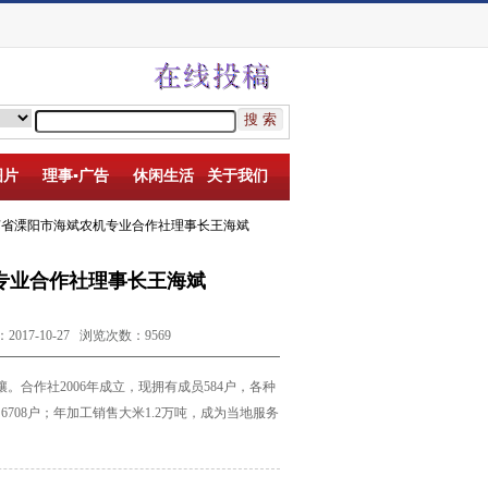
图片
理事▪广告
休闲生活
关于我们
苏省溧阳市海斌农机专业合作社理事长王海斌
专业合作社理事长王海斌
7-10-27 浏览次数：9569
壤。合作社
2006
年成立，现拥有成员
584
户，各种
的
6708
户；年加工销售大米
1.2
万吨，成为当地服务