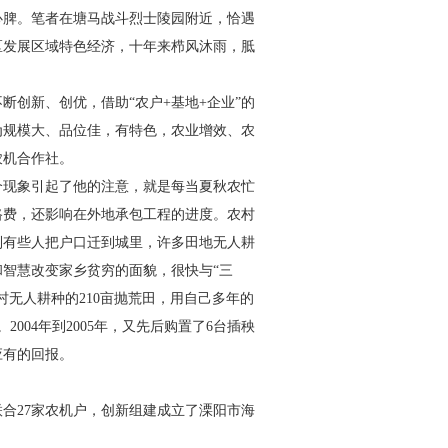
心脾。笔者在塘马战斗烈士陵园附近，恰遇
区发展区域特色经济，十年来栉风沐雨，胝
断创新、创优，借助“农户
+
基地
+
企业”的
为规模大、品位佳，有特色，农业增效、农
农机合作社。
个现象引起了他的注意，就是每当夏秋农忙
路费，还影响在外地承包工程的进度。农村
到有些人把户口迁到城里，许多田地无人耕
智慧改变家乡贫穷的面貌，很快与“三
村无人耕种的
210
亩抛荒田，用自己多年的
。
2004
年到
2005
年，又先后购置了
6
台插秧
应有的回报。
联合
27
家农机户，创新组建成立了溧阳市海