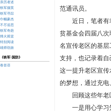
亲历者述
范通讯员。
铁军撷英
铁军寻踪
巾帼豪杰
近日，笔者有幸
不尽追思
铁军奇葩
贫基金会四届八次
烽火摇篮
特别阅读
名宣传老区的基层
雄师劲旅
支持，也记录着自
《铁军·国防》
卷首语
这一提升老区宣传
的梦想，通过充电
回顾这些年老区
一是用心学习知