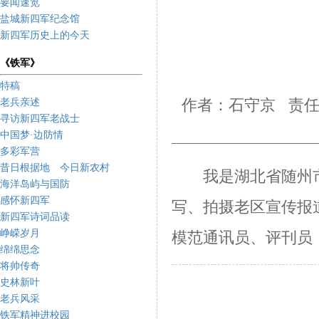
要闻速览
盐城新四军纪念馆
新四军历史上的今天
《铁军》
特稿
老兵亲述
作者：石守京 责任
寻访新四军老战士
中国梦·边防情
多彩军营
昔日根据地 今日新农村
我是湖北省随州
海洋岛屿与国防
感怀新四军
写、拍摄老区宣传报
新四军诗词品读
峥嵘岁月
模范通讯员、评刊员
绵绵思念
将帅传奇
史林新叶
老兵风采
铁军精神进校园