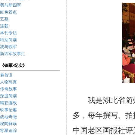
我与新四军
红色景点
艺苑
连载
本刊专访
特别阅读
我与铁军
新四军故事汇
《铁军·纪实》
卷首语
人物写真
传奇故事
深度阅读
我是湖北省随州
精彩连载
轶事记趣
多，每年撰写、拍
战地奇葩
秘闻解读
中国老区画报社评
将星追踪