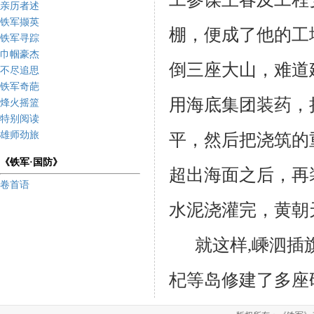
亲历者述
铁军撷英
棚，便成了他的工
铁军寻踪
巾帼豪杰
倒三座大山，难道
不尽追思
铁军奇葩
用海底集团装药，
烽火摇篮
特别阅读
雄师劲旅
平，然后把浇筑的
《铁军·国防》
超出海面之后，再
卷首语
水泥浇灌完，黄朝
就这样
,
嵊泗插
杞等岛修建了多座