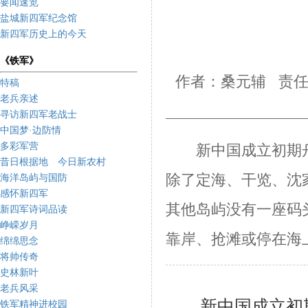
要闻速览
盐城新四军纪念馆
新四军历史上的今天
《铁军》
作者：桑元辅 责任
特稿
老兵亲述
寻访新四军老战士
中国梦·边防情
多彩军营
新中国成立初期舟
昔日根据地 今日新农村
除了定海、干览、沈
海洋岛屿与国防
感怀新四军
其他岛屿没有一座码
新四军诗词品读
峥嵘岁月
靠岸、抢滩或停在海
绵绵思念
将帅传奇
史林新叶
老兵风采
新中国成立初期
铁军精神进校园