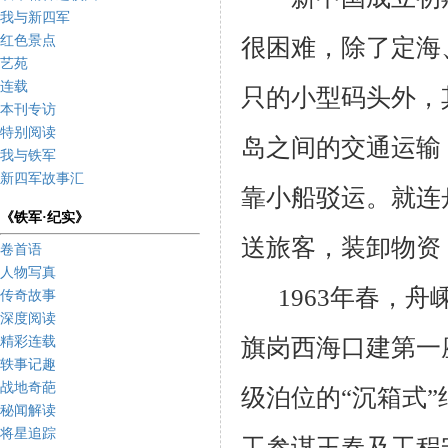
我与新四军
红色景点
很困难，除了定海
艺苑
连载
只的小型码头外，
本刊专访
特别阅读
岛之间的交通运输
我与铁军
新四军故事汇
靠小船驳运。就连
《铁军·纪实》
送旅客，装卸物资
卷首语
人物写真
1963
年春，舟
传奇故事
深度阅读
旗岗西海口建第一
精彩连载
轶事记趣
战地奇葩
级泊位的“沉箱式
秘闻解读
将星追踪
工参谋王春及工程