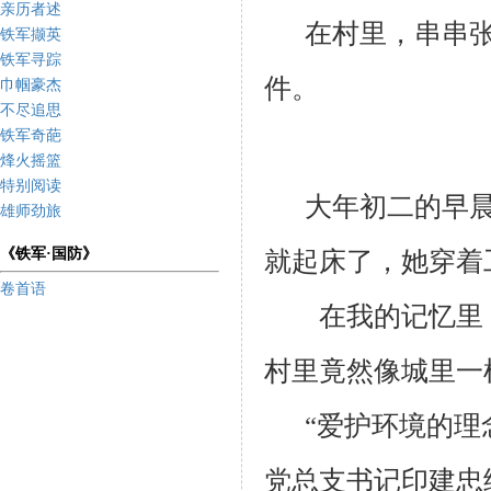
亲历者述
在村里，串串
铁军撷英
铁军寻踪
件。
巾帼豪杰
不尽追思
铁军奇葩
烽火摇篮
特别阅读
大年初二的早
雄师劲旅
《铁军·国防》
就起床了，她穿着
卷首语
在我的记忆里
村里竟然像城里一
“爱护环境的理
党总支书记印建忠