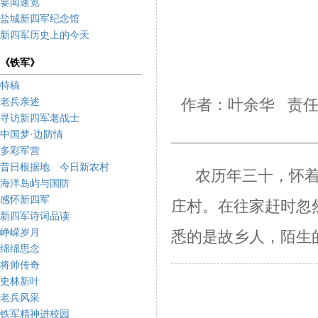
要闻速览
盐城新四军纪念馆
新四军历史上的今天
《铁军》
特稿
老兵亲述
作者：叶余华 责任
寻访新四军老战士
中国梦·边防情
多彩军营
昔日根据地 今日新农村
农历年三十，怀
海洋岛屿与国防
感怀新四军
庄村。在往家赶时忽
新四军诗词品读
峥嵘岁月
悉的是故乡人，陌生
绵绵思念
将帅传奇
史林新叶
老兵风采
铁军精神进校园