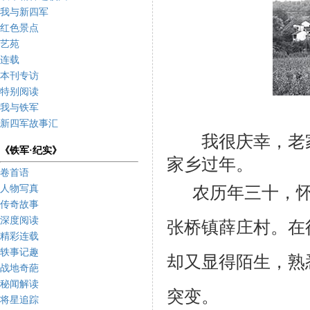
我与新四军
红色景点
艺苑
连载
本刊专访
特别阅读
我与铁军
新四军故事汇
我很庆幸，老家
《铁军·纪实》
家乡过年。
卷首语
农历年三十，
人物写真
传奇故事
深度阅读
张桥镇薛庄村。在
精彩连载
轶事记趣
却又显得陌生，熟
战地奇葩
秘闻解读
突变。
将星追踪