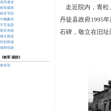
亲历者述
走近院内，青松
铁军撷英
铁军寻踪
丹徒县政府
1995
年
巾帼豪杰
不尽追思
石碑，敬立在旧址
铁军奇葩
烽火摇篮
特别阅读
雄师劲旅
《铁军·国防》
卷首语