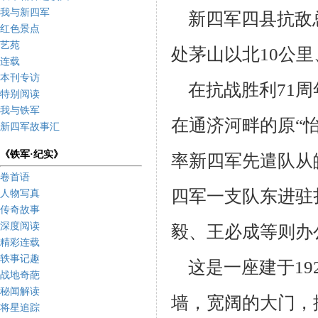
我与新四军
新四军四县抗敌总
红色景点
艺苑
处茅山以北
10
公里
连载
本刊专访
在抗战胜利
71
周
特别阅读
我与铁军
在通济河畔的原“
新四军故事汇
《铁军·纪实》
率新四军先遣队从
卷首语
四军一支队东进驻
人物写真
传奇故事
深度阅读
毅、王必成等则办
精彩连载
轶事记趣
这是一座建于
19
战地奇葩
秘闻解读
墙，宽阔的大门，
将星追踪