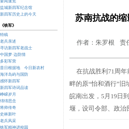
要闻速览
盐城新四军纪念馆
新四军历史上的今天
苏南抗战的缩
《铁军》
特稿
老兵亲述
作者：朱罗根 责任
寻访新四军老战士
中国梦·边防情
多彩军营
昔日根据地 今日新农村
在抗战胜利
71
周年
海洋岛屿与国防
感怀新四军
畔的原“怡和酒行”旧
新四军诗词品读
峥嵘岁月
皖南出发，
5
月
19
日
绵绵思念
堰，设司令部、政治
将帅传奇
史林新叶
老兵风采
铁军精神进校园