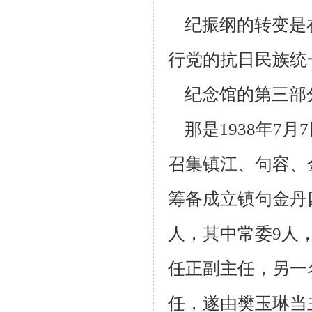
纪振纲的转变是
行党的抗日民族统
纪念馆的第三部
那是
1938
年
7
月
7
召集镇江、句容、
筹备成立镇句金丹
人，其中常委
9
人
任正副主任，另一
任，遂由樊玉琳当