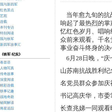
我与新四军
红色景点
当年愈九旬的抗战
艺苑
响起了最热烈的掌
连载
本刊专访
忆红色岁月、唱响
特别阅读
众前来观看。千名
我与铁军
新四军故事汇
事业奋斗终身的决
《铁军·纪实》
6
月
28
日晚，“庆
卷首语
人物写真
山苏南抗战胜利纪
传奇故事
深度阅读
名党员群众参加庆
精彩连载
轶事记趣
书记高庆华，市委
战地奇葩
秘闻解读
长查兆娣一同观看
将星追踪