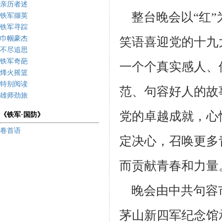
亲历者述
整台晚会以“红
铁军撷英
铁军寻踪
巾帼豪杰
笑语喜迎党的十九
不尽追思
铁军奇葩
一个个真实感人、
烽火摇篮
特别阅读
范、句容好人的故
雄师劲旅
党的卓越成就，心
《铁军·国防》
卷首语
定决心，召唤更多
而贡献青春和力量
晚会由中共句容
茅山新四军纪念馆