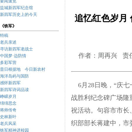
要闻速览
盐城新四军纪念馆
新四军历史上的今天
追忆红色岁月
《铁军》
特稿
老兵亲述
寻访新四军老战士
作者：周再兴 责任
中国梦·边防情
多彩军营
昔日根据地 今日新农村
海洋岛屿与国防
感怀新四军
6
月
28
日晚，“庆七
新四军诗词品读
峥嵘岁月
战胜利纪念碑广场隆
绵绵思念
祝活动。句容市市长
将帅传奇
史林新叶
织部部长蒋建中，市
老兵风采
铁军精神进校园