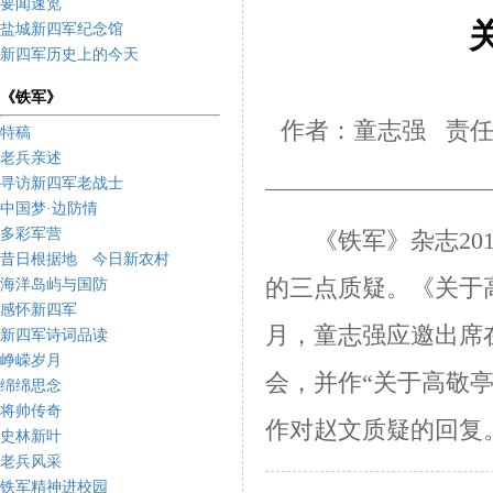
要闻速览
盐城新四军纪念馆
新四军历史上的今天
《铁军》
作者：童志强 责任
特稿
老兵亲述
寻访新四军老战士
中国梦·边防情
多彩军营
《铁军》杂志
20
昔日根据地 今日新农村
的三点质疑。《关于
海洋岛屿与国防
感怀新四军
月，童志强应邀出席
新四军诗词品读
峥嵘岁月
会，并作“关于高敬
绵绵思念
将帅传奇
作对赵文质疑的回复
史林新叶
老兵风采
铁军精神进校园