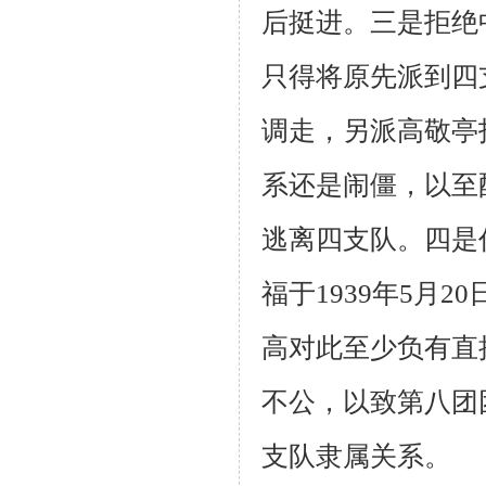
后挺进。三是拒绝
只得将原先派到四
调走，另派高敬亭
系还是闹僵，以至
逃离四支队。四是
福于
1939
年
5
月
20
高对此至少负有直
不公，以致第八团
支队隶属关系。