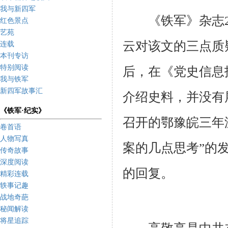
我与新四军
《铁军》杂志
红色景点
艺苑
云对该文的三点质
连载
本刊专访
特别阅读
后，在《党史信息
我与铁军
新四军故事汇
介绍史料，并没有
《铁军·纪实》
召开的鄂豫皖三年
卷首语
人物写真
案的几点思考”的
传奇故事
深度阅读
的回复。
精彩连载
轶事记趣
战地奇葩
秘闻解读
将星追踪