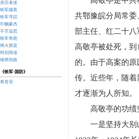
高敬亭是中共在
亲历者述
铁军撷英
共鄂豫皖分局常委
铁军寻踪
巾帼豪杰
部主任、红二十八
不尽追思
铁军奇葩
高敬亭被处死，到
烽火摇篮
特别阅读
雄师劲旅
的。由于高案的原
《铁军·国防》
传。近些年，随着
卷首语
才逐渐为人所知。
高敬亭的功绩突
一是坚持大别山