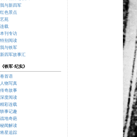
我与新四军
红色景点
艺苑
连载
本刊专访
特别阅读
我与铁军
新四军故事汇
《铁军·纪实》
卷首语
人物写真
传奇故事
深度阅读
精彩连载
轶事记趣
战地奇葩
秘闻解读
将星追踪