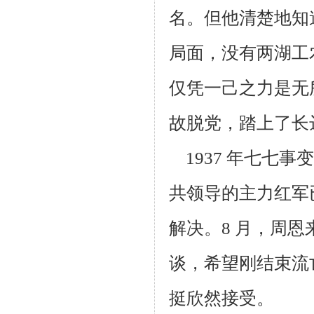
名。但他清楚地知
局面，没有两湖工
仅
凭一己之力是无
故
脱党，踏上了长
1937 年七七事
共
领导的主力红军
解
决。8 月，周
谈，希
望刚结束流
挺欣然接
受。