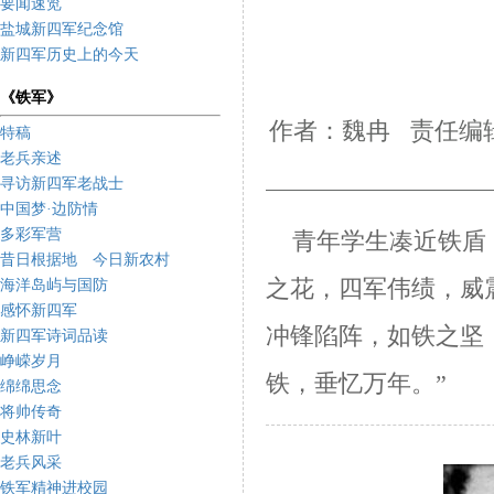
要闻速览
盐城新四军纪念馆
新四军历史上的今天
《铁军》
作者：魏冉 责任编辑
特稿
老兵亲述
寻访新四军老战士
中国梦·边防情
多彩军营
青年学生凑近铁盾
昔日根据地 今日新农村
之花，四军伟绩，威
海洋岛屿与国防
感怀新四军
冲锋陷阵，
如铁之坚
新四军诗词品读
峥嵘岁月
铁，垂忆万年。”
绵绵思念
将帅传奇
史林新叶
老兵风采
铁军精神进校园