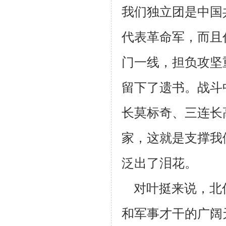
我
们独立团是中国
代
表革命军，而且
门一
线，担负攻坚
留下了
遗书。战斗
长莫标奇、
三连长
家，这就是支撑
我
泛出了泪花。
对叶挺来说，北
和军事才干的广阔