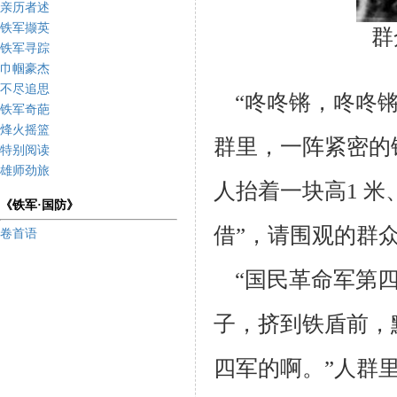
亲历者述
铁军撷英
群
铁军寻踪
巾帼豪杰
不尽追思
“咚咚锵，咚咚锵”。
铁军奇葩
烽火摇篮
群
里，一阵紧密的
特别阅读
雄师劲旅
人抬着一
块高1 
《铁军·国防》
借”，请围观的群
卷首语
“国民革命军第四
子，挤
到铁盾前，
四军的啊。”人
群