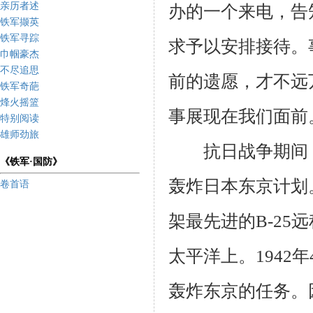
亲历者述
办的一个来电，告
铁军撷英
铁军寻踪
求予以安排接待。
巾帼豪杰
不尽追思
前的遗愿，才不远
铁军奇葩
烽火摇篮
事展现在我们面前
特别阅读
雄师劲旅
抗日战争期间，
《铁军·国防》
轰炸日本东京计划
卷首语
架最先进的
B-25
远
太平洋上。
1942
年
轰炸东京的任务。