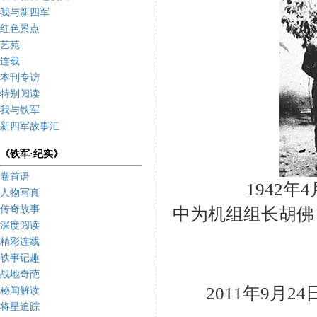
我与新四军
红色景点
艺苑
连载
本刊专访
特别阅读
我与铁军
新四军故事汇
《铁军·纪实》
卷首语
1942
人物写真
传奇故事
中为机组组长胡佛
深度阅读
精彩连载
轶事记趣
战地奇葩
2011
年
9
月
24
秘闻解读
将星追踪