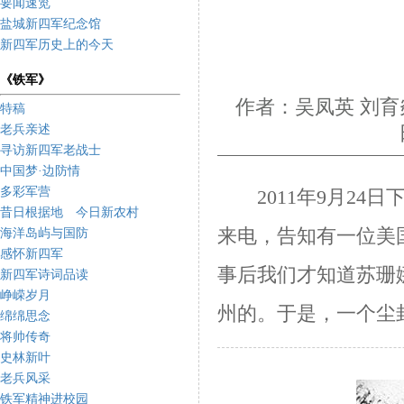
要闻速览
盐城新四军纪念馆
新四军历史上的今天
《铁军》
作者：吴凤英 刘育
特稿
老兵亲述
日
寻访新四军老战士
中国梦·边防情
多彩军营
2011
年
9
月
24
日
昔日根据地 今日新农村
来电，告知有一位美
海洋岛屿与国防
感怀新四军
事后我们才知道苏珊
新四军诗词品读
峥嵘岁月
州的。于是，一个尘
绵绵思念
将帅传奇
史林新叶
老兵风采
铁军精神进校园