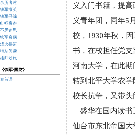
亲历者述
义入门
书籍，提高
铁军撷英
铁军寻踪
义青年团，同年5月
巾帼豪杰
不尽追思
校，1930年秋，
铁军奇葩
烽火摇篮
书，在校担任党支
特别阅读
雄师劲旅
河南大
学，在此期
《铁军·国防》
转到北平大学农学
卷首语
校长抗争，又带头
盛华在国内读书
仙台市东北帝国大