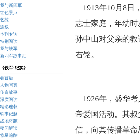
我与新四军
1913年10月8
红色景点
艺苑
志士家庭，年幼时
连载
本刊专访
孙中山对父亲的教
特别阅读
我与铁军
右铭。
新四军故事汇
《铁军·纪实》
卷首语
人物写真
传奇故事
1926年，盛华
深度阅读
精彩连载
帝爱国活动。其叔
轶事记趣
战地奇葩
信，向其传播革命
秘闻解读
将星追踪