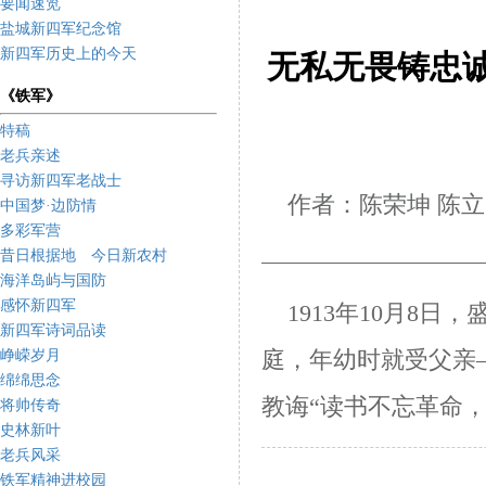
要闻速览
盐城新四军纪念馆
新四军历史上的今天
无私无畏铸忠
《铁军》
特稿
老兵亲述
寻访新四军老战士
作者：陈荣坤 陈
中国梦·边防情
多彩军营
昔日根据地 今日新农村
海洋岛屿与国防
感怀新四军
1913年10月8日
新四军诗词品读
峥嵘岁月
庭，年幼时就受父亲
绵绵思念
教诲
“读书不忘革命
将帅传奇
史林新叶
老兵风采
铁军精神进校园