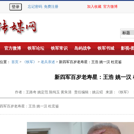
忘记密码
免费注册
加入收藏
官方微博
官方微博
铁军论坛
铁军常识
岛屿战争
铁军书城
影视▪
的位置：
首页
>
《铁军》
>
老兵亲述
> 新四军百岁老寿星：王浩 姚一汉 杜宏鉴
新四军百岁老寿星：王浩 姚一汉
作者：王路奇 姚定范 陈纯玉 黄朱清 责任编辑：姚云炤 来源：《铁军》 日期：2
军百岁老寿星：王浩 姚一汉 杜宏鉴