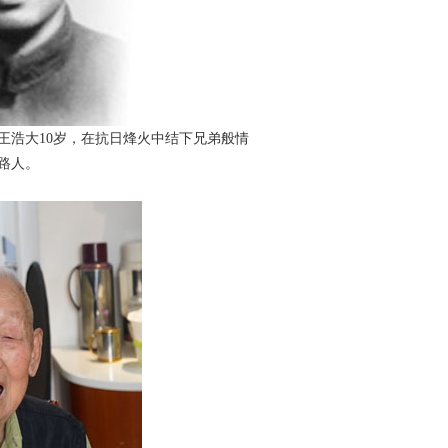
王浩大10岁，在抗日烽火中结下兄
弟般情
路人。