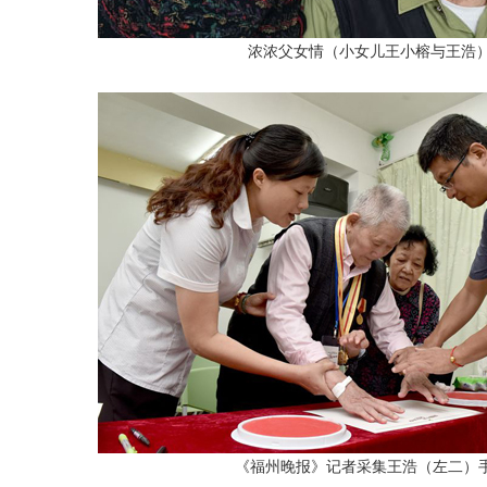
浓浓父女情（小女儿王小榕与王浩
《福州晚报》记者采集王浩（左二）