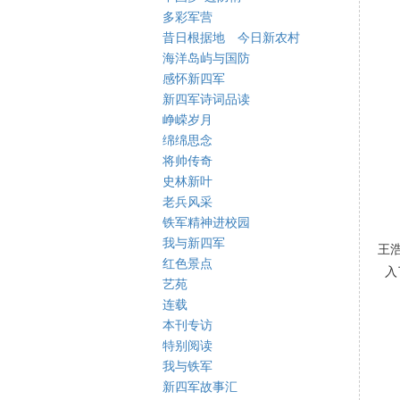
多彩军营
昔日根据地 今日新农村
海洋岛屿与国防
感怀新四军
新四军诗词品读
峥嵘岁月
绵绵思念
将帅传奇
史林新叶
老兵风采
铁军精神进校园
我与新四军
王浩
红色景点
入
艺苑
连载
本刊专访
特别阅读
我与铁军
新四军故事汇