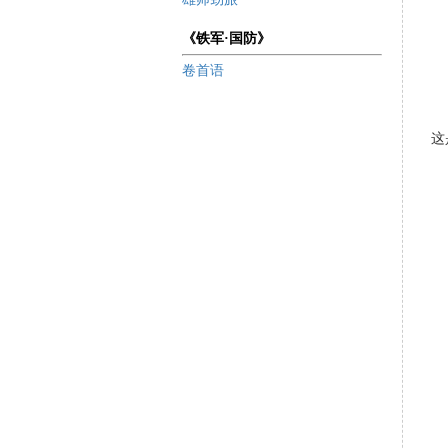
《铁军·国防》
卷首语
这