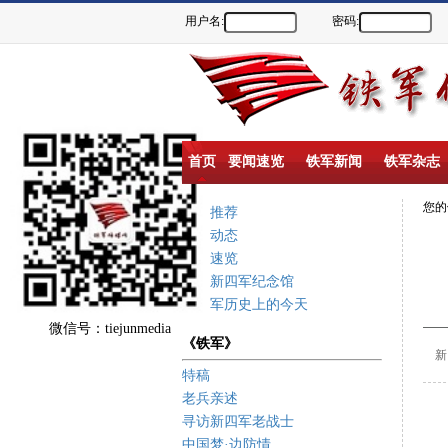
用户名:
密码:
首页
要闻速览
铁军新闻
铁军杂志
您
重点推荐
新闻动态
要闻速览
盐城新四军纪念馆
新四军历史上的今天
微信号：tiejunmedia
《铁军》
新四
特稿
老兵亲述
寻访新四军老战士
中国梦·边防情