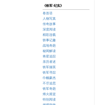
《铁军·纪实》
卷首语
人物写真
传奇故事
深度阅读
精彩连载
轶事记趣
战地奇葩
秘闻解读
将星追踪
亲历者述
铁军撷英
铁军寻踪
巾帼豪杰
不尽追思
铁军奇葩
烽火摇篮
特别阅读
雄师劲旅