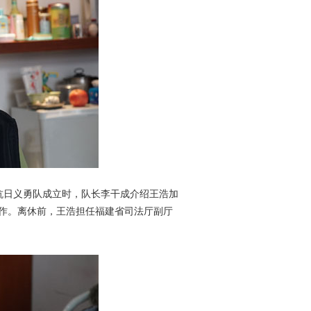
涟水抗日义勇队成立时，队长李干成介
绍王浩加
作。离休前，王浩担任福建
省司法厅副厅