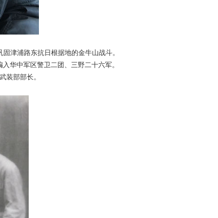
巩固津浦路东抗日根据地的
金牛山战斗。
编入华中军区警
卫二团、三野二十六军。
武装部部长。