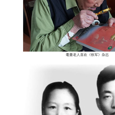
耄耋老人喜欢《铁军》杂志