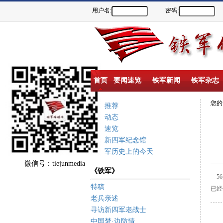
用户名:
密码:
首页
要闻速览
铁军新闻
铁军杂志
您
重点推荐
新闻动态
要闻速览
盐城新四军纪念馆
新四军历史上的今天
微信号：tiejunmedia
《铁军》
56
特稿
已经
老兵亲述
寻访新四军老战士
中国梦·边防情