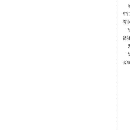
感
帘
有
胡
馈
为
胡
金