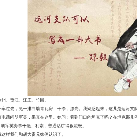
州。贾汪。江庄。竹园。
车过去，见一排白墙青瓦房，干净，漂亮。我疑
惑起来，这儿是运河支
电话问胡军英，果真在这里。她问：看到门口
的坦克了吗？在坦克那儿
，胡军英办事干脆、利索，普
通话讲得很流畅。
这样我们和胡大贵兄妹俩认识了。