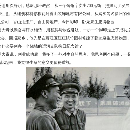
谢那次辞职，感谢那种毅然。从三个铸铜字卖
出700元钱，把握到了发
门生意。从建筑材料彩板瓦到香山
装饰建材有限公司。从购买闻名徐州的
限公司、香山油漆
厂、香山房地产、今日彩印、卧龙泉生态博物园……
大贵以勤奋与汗水铺垫，用智慧与敏锐引航，
一步一个脚印走上了成功
社会、回报家乡，他先是在贾汪区
江庄镇竹园村修建了卧龙泉生态博物园
什么要创办一个烧钱的运河支队抗日纪念馆？
大贵说，创业成功后，我多了一些对生命的思
考。我思考两个问题，一
钱比起来，我觉得生命的意义更值
得重视。