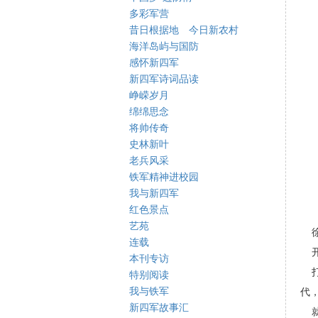
多彩军营
昔日根据地 今日新农村
海洋岛屿与国防
感怀新四军
新四军诗词品读
峥嵘岁月
绵绵思念
将帅传奇
史林新叶
老兵风采
铁军精神进校园
我与新四军
红色景点
艺苑
徐
连载
开
本刊专访
打
特别阅读
我与铁军
代
新四军故事汇
就