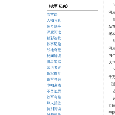
5
《铁军·纪实》
河
卷首语
暮
人物写真
传奇故事
站
深度阅读
老
精彩连载
胡
轶事记趣
河
战地奇葩
两
秘闻解读
将星追踪
大
亲历者述
“
铁军撷英
千
铁军寻踪
《
巾帼豪杰
不尽追思
这
铁军奇葩
运
烽火摇篮
期
特别阅读
部
雄师劲旅