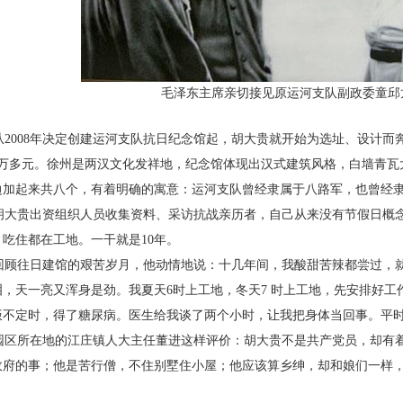
毛泽东主席亲切接见原运河支队副政委童邱
2008年决定创建运河支队抗日纪念馆起，胡大
贵就开始为选址、设计而
3万多元。徐州是两汉文化发祥地，
纪念馆体现出汉式建筑风格，白墙青瓦
边加起来共八个，有着
明确的寓意：运河支队曾经隶属于八路军，也曾经
大贵出资组织人员收集资料、采访抗战亲历
者，自己从来没有节假日概
，吃住都在工地。一干就是10年。
顾往日建馆的艰苦岁月，他动情地说：十几年
间，我酸甜苦辣都尝过，
泪，天一亮又浑身是劲。我夏天6时
上工地，冬天7 时上工地，先安排好工
饭不定时，得了糖尿病。
医生给我谈了两个小时，让我把身体当回事。平
区所在地的江庄镇人大主任董进这样评价：胡
大贵不是共产党员，却有
政府的事；他是苦行僧，不住别墅住
小屋；他应该算乡绅，却和娘们一样
。