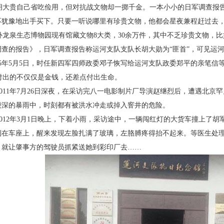
大贵自己省吃俭用，但对抗战文物却一掷千
金。一本小小的日军调查报告
不犹豫地出手买下。只要一听说
哪里有珍贵文物，他都会星夜兼程赶过去
龙泉生态博物园现有馆藏文物8大类，30余万
件，其中不乏珍贵文物，比
调查的报告》，日军调查报告称运河
支队支队长胡大勋为“匪首”，可见运
45年5月5日，时任新
四军四师政委邓子恢写给运河支队政委郑平的亲笔
信
出的不仅仅是金钱，还差点付出生命。
011年7月26日深夜，在采访完八一电影制片厂
导演赵继烈后，遭遇北京罕
腰深的暴雨中，时刻都有被洪水
冲走或掉入窨井的危险。
012年3月1日晚上，下着小雨，采访途中，一辆
闯红灯的大货车撞上了胡
倒在车座上，醒来发现左脸扎满了
玻璃，左胳膊疼得抬不起来。等医生处
，就让肇事方的驾驶员
抓紧送她到彩印厂去……