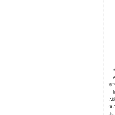
类
再
市“
拍
入
做
上