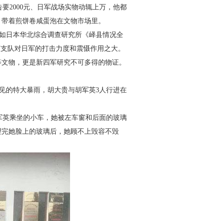
要2000元、日军战场实
物动辄上万，他都
，带着煎饼
卷咸蛋泡在文物市场里。
如日本华北综合调查研究
所《峄县情况全
河支队对日军的
打击力度和震慑作用之大。
等文物，更是新四军研究不可多得的物证。
见的特大暴雨，胡大贵与
胡军英3人行进在
军英乘坐的小车，她被左车
窗和后面的玻璃
理完她脸上的
玻璃后，她顾不上毁容不毁