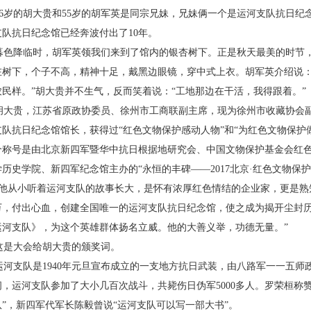
6岁的胡大贵和55岁的胡军英是同宗兄妹，兄
妹俩一个是运河支队抗日纪
支队抗日纪念馆已经奔波付出
了10年。
色降临时，胡军英领我们来到了馆内的银杏树
下。正是秋天最美的时节
在树下，个子不高，精神十足，戴黑
边眼镜，穿中式上衣。胡军英介绍说：
农民样。”胡大贵并不生气，反
而笑着说：“工地那边在干活，我得跟着。”
大贵，江苏省原政协委员、徐州市工商联副主
席，现为徐州市收藏协会
支队抗日纪念馆馆长，获得过“红色
文物保护感动人物”和“为红色文物保护
个称号是由北京新
四军暨华中抗日根据地研究会、中国文物保护基金会
红
学历
史学院、新四军纪念馆主办的“永恒的丰碑——2017
北京·红色文物保
他从小听着运河支队的故事长大，是怀有浓厚
红色情结的企业家，更是熟
万，付出心血，创建全国唯一的运
河支队抗日纪念馆，使之成为揭开尘封
运河支队》，为这个英雄
群体扬名立威。他的大善义举，功德无量。”
是大会给胡大贵的颁奖词。
河支队是1940年元旦宣布成立的一支地方抗
日武装，由八路军一一五师
间，运河支队参加了大小几百次
战斗，共毙伤日伪军5000多人。罗荣桓称
队”，新四军代军长
陈毅曾说“运河支队可以写一部大书”。