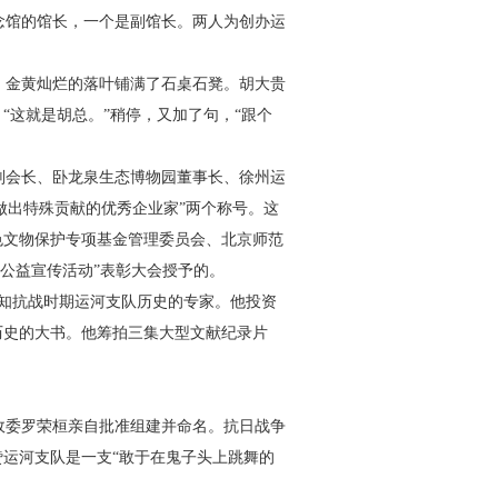
念馆的馆长，一个是副馆
长。两人为创办运
，金黄灿烂的落叶铺满了石
桌石凳。胡大贵
“这就是胡总。”
稍停，又加了句，“跟个
副会长、卧龙泉生态博物园
董事长、徐州运
做出特殊贡
献的优秀企业家”两个称号。这
色文物保护专项基金管理委员会、北京师范
护公益宣传活动”表彰大会授予的。
知抗战时期运河支队历史
的专家。他投资
历史的大书。
他筹拍三集大型文献纪录片
政委罗荣桓亲自批准组建
并命名。抗日战争
赞运河支队
是一支“敢于在鬼子头上跳舞的