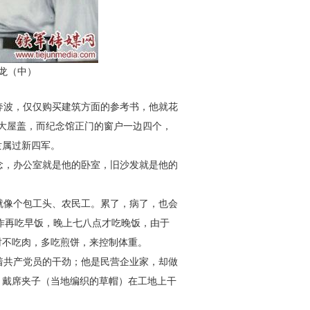
龙（中）
奔波，仅仅购买建筑方面的
参考书，他就花
大屋盖，而纪
念馆正门的窗户一边四个，
隶
属过新四军。
念，办公室就是他的卧室，
旧沙发就是他的
就像个包工头、农民工。累
了，病了，也会
作再吃早饭，晚
上七八点才吃晚饭，由于
时不
吃肉，多吃煎饼，来控制体重。
着共产党员的干劲；他是民
营企业家，却做
，戴席夹子（当地
编织的草帽）在工地上干