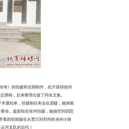
队传奇》的拍摄和后期制作，
此片获得徐州
任总撰稿，后来整
理出版了同名文集。
手术通知单，但摄制任务迫
在眉睫，她揣着
不要命。趁
剧组在徐州拍摄，她抽空到四院
带着剧组颠簸在从贾汪到邳州的乡间小路
是运河支队的后代！