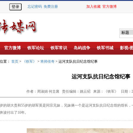
忘记密码
免费注册
加入收藏
官方微博
官方微博
铁军论坛
铁军常识
岛屿战争
铁军书城
影视▪
的位置：
首页
>
《铁军》
>
将帅传奇
> 运河支队抗日纪念馆纪事
运河支队抗日纪念馆纪事
作者：周淑娟 何圭襄 责任编辑：姚云炤 来源：《铁军》 日期：2022-
岁的胡大贵和55岁的胡军英是同宗兄妹，兄
妹俩一个是运河支队抗日纪念馆的馆长，
奔波付出
了10年。