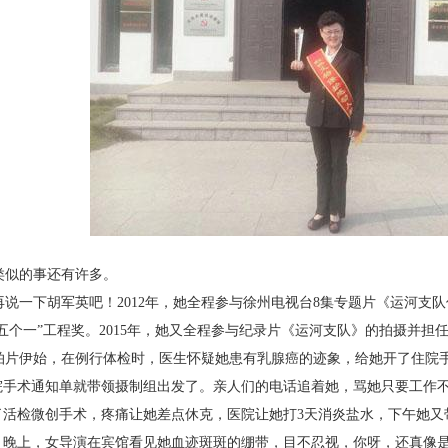
似的事还有许多。
说一下胡军英吧！2012年，她全程参与徐州电
视台8集专题片《运河支
五个一”工程奖。2015年，她又全程
参与纪录片《运河支队》的拍摄并担
片伊始，在例行体检时，医生怀疑她患有乳腺
癌的迹象，给她开了住院
院手术通知单就带领摄制组出发
了。亲人们的电话追着她，骂她只要工作
了活检微创手术，
疼痛让她差点休克，医院让她打3天消炎盐水，下午她
又
。晚
上，女导演在宾馆看见她血迹斑斑的绷带，目不忍视，
你呀，还真像