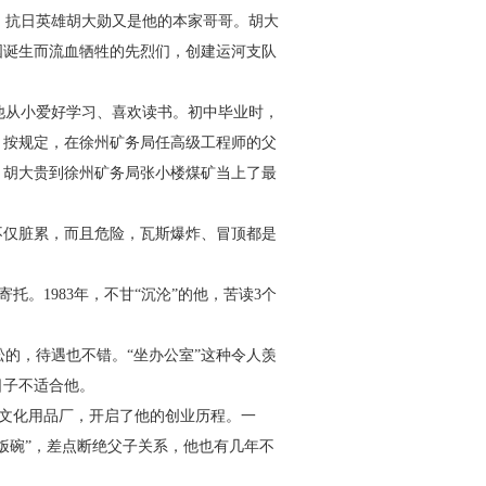
、抗日英雄胡大勋又是他
的本家哥哥。胡大
国诞生而
流血牺牲的先烈们，创建运河支队
他从小爱好学习、喜欢读
书。初中毕业时，
。按规定，
在徐州矿务局任高级工程
师的父
，胡大贵到徐州矿
务局张小楼煤矿当上了最
不仅脏累，而且危险，瓦
斯爆炸、冒顶都是
寄托。1983年，不甘“沉
沦”的他，苦读3个
松的，待遇也不错。“坐办公
室”这种令人羡
日子不适合他。
家文化用品厂，开启了他的创
业历程。一
饭碗”，差点断绝
父子关系，他也有几年不