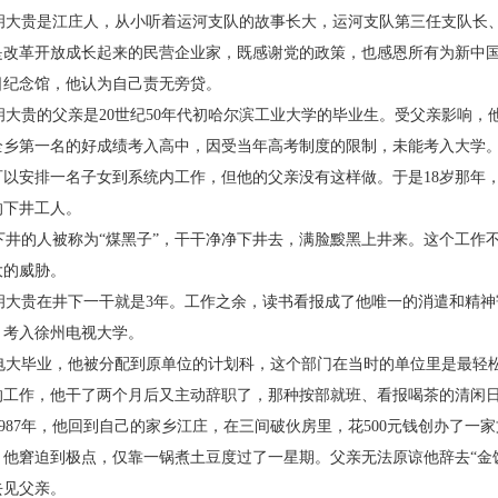
大贵是江庄人，从小听着运河支队的故事长
大，运河支队第三任支队长
是改革开放成长起来的民营企
业家，既感谢党的政策，也感恩所有为新中
日纪念馆，他认
为自己责无旁贷。
大贵的父亲是20世纪50年代初哈尔滨工业大
学的毕业生。受父亲影响，
全乡第一名的好成绩考入高中，
因受当年高考制度的限制，未能考入大学
可以安排一名子
女到系统内工作，但他的
父亲没有这样做。于是18
岁那年
的下井工人。
井的人被称为“煤
黑子”，干干净净下井去，
满脸黢黑上井来。这个工
作
大的
威胁。
大贵在井下一干就
是3年。工作之余，读书看
报成了他唯一的消遣和精
神
，考入徐州电视大学。
大毕业，他被分配到原单位的计划科，这个部
门在当时的单位里是最轻
的工作，他干了两个月后又主动辞
职了，那种按部就班、看报喝茶的清闲
987年，他回到自己的家乡江庄，在三间破伙房
里，花500元钱创办了一
，他窘迫到极点，仅靠一锅煮土豆度过
了一星期。父亲无法原谅他辞去“金
去见父亲。