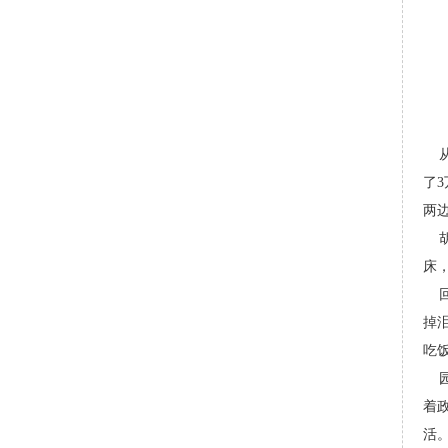
从
了
两
胡
床
回
掉
吃
园
着
活