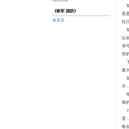
胡
《铁军·国防》
贵
卷首语
抗
胡
以
亲
苦
下
最
胡
月
电
慕
1
度
敢