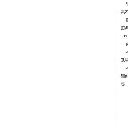
胡
毫
卧
面
19
付
2
及
2
砸
容