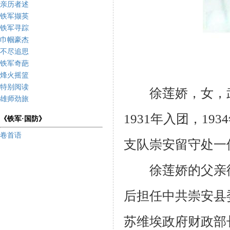
亲历者述
铁军撷英
铁军寻踪
巾帼豪杰
不尽追思
铁军奇葩
烽火摇篮
特别阅读
徐莲娇，女，武
雄师劲旅
1931
年入团，
1934
《铁军·国防》
卷首语
支队崇安留守处一
徐莲娇的父亲徐
后担任中共崇安县
苏维埃政府财政部