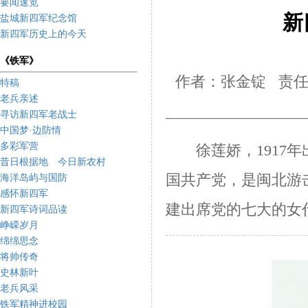
要闻速览
新
盐城新四军纪念馆
新四军历史上的今天
《铁军》
作者：张金锭 责任
特稿
老兵亲述
寻访新四军老战士
中国梦·边防情
多彩军营
徐莲娇
，
1917
年
昔日根据地 今日新农村
国共产党，是闽北游
海洋岛屿与国防
感怀新四军
建出席党的七大的女
新四军诗词品读
峥嵘岁月
绵绵思念
将帅传奇
史林新叶
老兵风采
铁军精神进校园