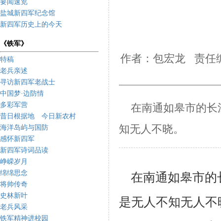
要闻速览
盐城新四军纪念馆
新四军历史上的今天
《铁军》
作者：包宏龙 责任编
特稿
老兵亲述
寻访新四军老战士
中国梦·边防情
多彩军营
在南通如皋市的长
昔日根据地 今日新农村
知无人不晓。
海洋岛屿与国防
感怀新四军
新四军诗词品读
峥嵘岁月
绵绵思念
在南通如皋市的
将帅传奇
史林新叶
是无人不知无人不
老兵风采
铁军精神进校园