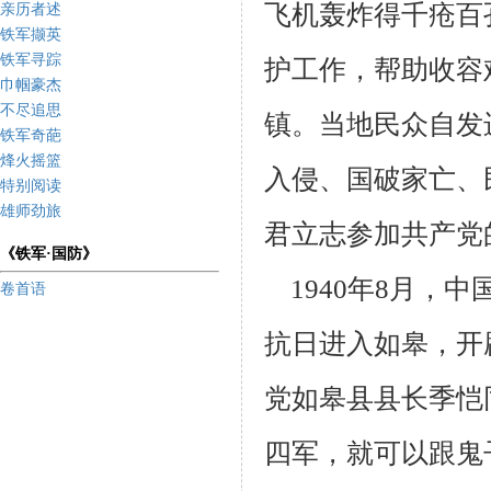
飞机轰炸得千疮百
亲历者述
铁军撷英
铁军寻踪
护工作，帮助收
容
巾帼豪杰
不尽追思
镇。
当地民众自发
铁军奇葩
烽火摇篮
入侵、国破家亡、
特别阅读
雄师劲旅
君立志参加共产党
《铁军·国防》
1940年8月，
卷首语
抗日进入如皋，开
党如皋县县长季恺
四军，就可
以跟鬼