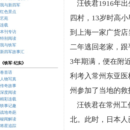
汪铁君1916年
我与新四军
红色景点
四村，13岁时高
艺苑
连载
到上海一家广货店
本刊专访
特别阅读
二年逃回老家，
跟
我与铁军
新四军故事汇
3年
期满，便在附
《铁军·纪实》
卷首语
利考入常州东亚医
人物写真
传奇故事
州参加了当地的救
深度阅读
精彩连载
汪铁君在常州工
轶事记趣
战地奇葩
北。此时，日本人
秘闻解读
将星追踪