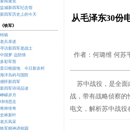
要闻速览
盐城新四军纪念馆
新四军历史上的今天
从毛泽东30份
《铁军》
特稿
老兵亲述
寻访新四军老战士
作者：何璐维 何苏
中国梦·边防情
多彩军营
昔日根据地 今日新农村
海洋岛屿与国防
感怀新四军
苏中战役，是全面
新四军诗词品读
峥嵘岁月
战，带有战略侦察的
绵绵思念
电
文，解析苏中战役
将帅传奇
史林新叶
老兵风采
铁军精神进校园