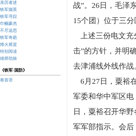
亲历者述
战”。26日，毛泽
铁军撷英
铁军寻踪
15个
团）位于三分
巾帼豪杰
不尽追思
上述三份电文充
铁军奇葩
烽火摇篮
击”的方针，并明
特别阅读
雄师劲旅
去津浦线外线作战
《铁军·国防》
6月27日，粟裕
卷首语
军委和华中军区电
日，粟裕召开华野
军军部指
示。会后