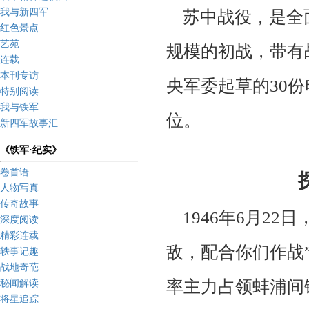
我与新四军
苏中战役，是全
红色景点
艺苑
规模的初战，带有
连载
本刊专访
央军委起草的30份
特别阅读
我与铁军
位。
新四军故事汇
《铁军·纪实》
卷首语
人物写真
传奇故事
1946年6月22
深度阅读
精彩连载
敌，配合你们作战”
轶事记趣
战地奇葩
率主力占领蚌浦间
秘闻解读
将星追踪