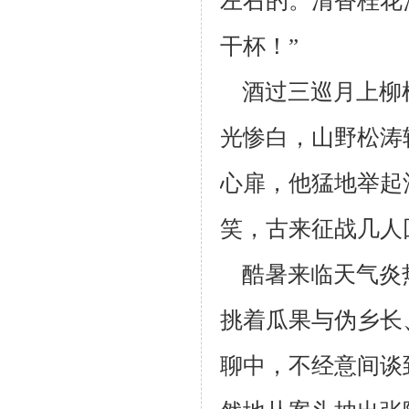
左右的。清香桂花
干杯！”
酒过三巡月上柳
光惨白，山野松涛
心扉，他猛地举起
笑，古来
征战几人
酷暑来临天气炎热
挑着瓜果与伪乡长
聊中，不经意间谈