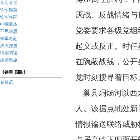
亲历者述
铁军撷英
厌战、反战情绪与
铁军寻踪
巾帼豪杰
党委要求各级党组
不尽追思
铁军奇葩
起义或反正。时
任
烽火摇篮
特别阅读
在
隐蔽战线，公开
雄师劲旅
《铁军·国防》
觉时刻搜寻着目标
卷首语
巢县烔炀河以西
人。该据点地处新
情报输送联络威胁
点居高
临下四面开