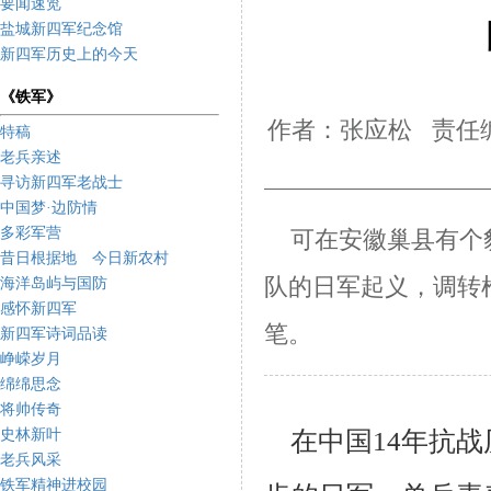
要闻速览
盐城新四军纪念馆
新四军历史上的今天
《铁军》
作者：张应松 责任编
特稿
老兵亲述
寻访新四军老战士
中国梦·边防情
多彩军营
可在安徽巢县有个
昔日根据地 今日新农村
队的日军
起义，调转
海洋岛屿与国防
感怀新四军
笔。
新四军诗词品读
峥嵘岁月
绵绵思念
将帅传奇
在中国14年抗战
史林新叶
老兵风采
铁军精神进校园