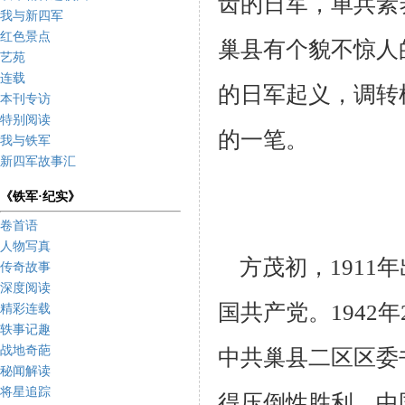
齿的日军，单兵素
我与新四军
红色景点
巢县有个貌不惊人
艺苑
连载
的日军
起义，调转
本刊专访
特别阅读
的一笔。
我与铁军
新四军故事汇
《铁军·纪实》
卷首语
人物写真
方茂初，1911年
传奇故事
深度阅读
国共产党。1942
精彩连载
轶事记趣
战地奇葩
中共巢县二区区委
秘闻解读
将星追踪
得压
倒性胜利，中