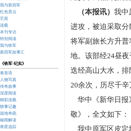
我与新四军
（本报讯）
我中
红色景点
艺苑
进攻，被迫采取分
连载
本刊专访
特别阅读
将军副旅长方升普
我与铁军
新四军故事汇
地。该部
经24昼
《铁军·纪实》
迭经高山大水，排
卷首语
人物写真
20余次，历尽千
传奇故事
深度阅读
华中《新华日报
精彩连载
轶事记趣
敬》，全文如下：
战地奇葩
秘闻解读
将星追踪
我中原军区皮定