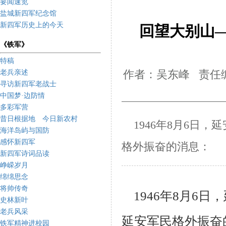
要闻速览
盐城新四军纪念馆
新四军历史上的今天
回望大别山
《铁军》
特稿
老兵亲述
作者：吴东峰 责任编
寻访新四军老战士
中国梦·边防情
多彩军营
昔日根据地 今日新农村
1946年8月6日，
海洋岛屿与国防
感怀新四军
格外振奋的消息：
新四军诗词品读
峥嵘岁月
绵绵思念
将帅传奇
1946年8月6日
史林新叶
老兵风采
延安军民格外振奋
铁军精神进校园