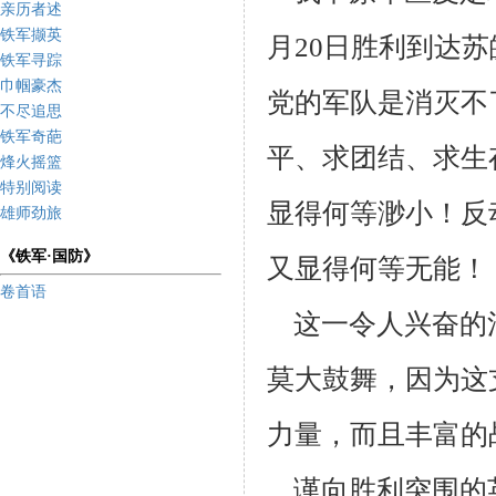
亲历者述
铁军撷英
月20日胜利到达
铁军寻踪
巾帼豪杰
党的军队是消灭不
不尽追思
铁军奇葩
平、求团
结、求生
烽火摇篮
特别阅读
显得何等渺小！反
雄师劲旅
《铁军·国防》
又显得何等无能！
卷首语
这一令人兴奋的
莫大鼓舞，因为这
力量，而且丰富的
谨向胜利突围的