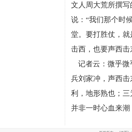
文人
周大荒所撰写
说：“我
们那个时
堂。要打
胜仗，就
击西，也要声
西击
记者云：微乎微
兵
刘家冲，声西击
利，地形
熟也；三
并非一时心
血来潮