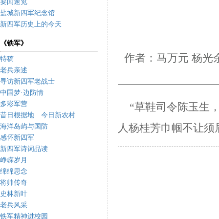
要闻速览
盐城新四军纪念馆
新四军历史上的今天
《铁军》
作者：马万元 杨光
特稿
老兵亲述
寻访新四军老战士
中国梦·边防情
多彩军营
“草鞋司令陈玉生，
昔日根据地 今日新农村
人杨桂芳巾帼不让须
海洋岛屿与国防
感怀新四军
新四军诗词品读
峥嵘岁月
绵绵思念
将帅传奇
史林新叶
老兵风采
铁军精神进校园