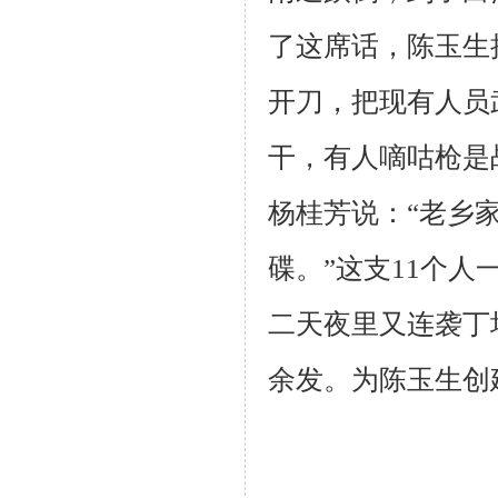
了这席话，陈玉生
开刀，把现有人员
干，有人
嘀咕枪是
杨桂芳说：“老乡
碟。”这支11个
二天夜里又连袭丁
余发。为陈玉生
创