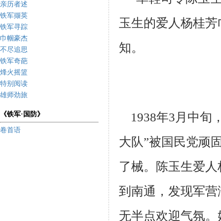
亲历者述
铁军撷英
玉生的爱人杨桂芳
铁军寻踪
巾帼豪杰
知。
不尽追思
铁军奇葩
烽火摇篮
特别阅读
雄师劲旅
《铁军·国防》
1938年3月中旬
卷首语
大队”被国民党顽
了械。陈玉生爱人
到南通，
发现军营
无半点欢迎气氛。