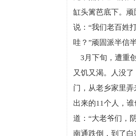
缸头篱芭底下。顽
说：“我们老
百姓
哇？”顽固派半信
3月下旬，遭重创
又饥又渴。
人没了
门，从老乡家里弄
出来的11个
人，谁
道：
“大老爷们，
南通跌倒，到了白