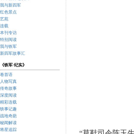
我与新四军
红色景点
艺苑
连载
本刊专访
特别阅读
我与铁军
新四军故事汇
《铁军·纪实》
卷首语
人物写真
传奇故事
深度阅读
精彩连载
轶事记趣
战地奇葩
秘闻解读
将星追踪
“草鞋司令陈玉生