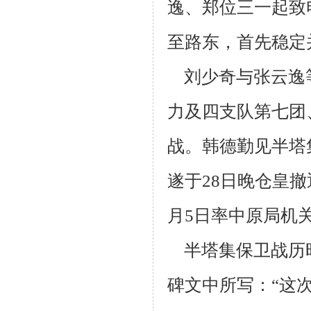
逸、郑位三一起致
至路东，首先稳定
刘少奇与张云逸
力及四支队第七团
战。韩德勤见半塔
遂于28日晚仓
皇撤
月5日率中原局机
半塔集保卫战历时近
碑文中所写：“这