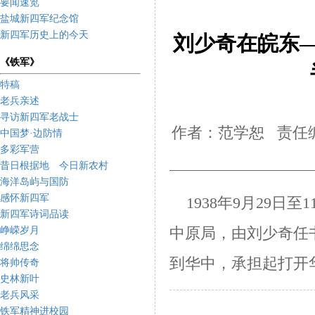
要闻速览
盐城新四军纪念馆
新四军历史上的今天
刘少奇在皖东
《铁军》
特稿
老兵亲述
寻访新四军老战士
作者：范学恕 责任编
中国梦·边防情
多彩军营
昔日根据地 今日新农村
海洋岛屿与国防
感怀新四军
1938年9月29日
新四军诗词品读
峥嵘岁月
中
原局，由刘少奇任
绵绵思念
到华中，承担起打开
将帅传奇
史林新叶
老兵风采
铁军精神进校园