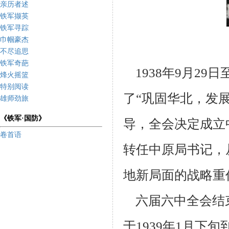
亲历者述
铁军撷英
铁军寻踪
巾帼豪杰
不尽追思
铁军奇葩
1938年9月29
烽火摇篮
特别阅读
了“巩固华北，发
雄师劲旅
《铁军·国防》
导，全会决定成立
卷首语
转任中
原局书记，
地新局面的战略重
六届六中全会结
于1939年1月下