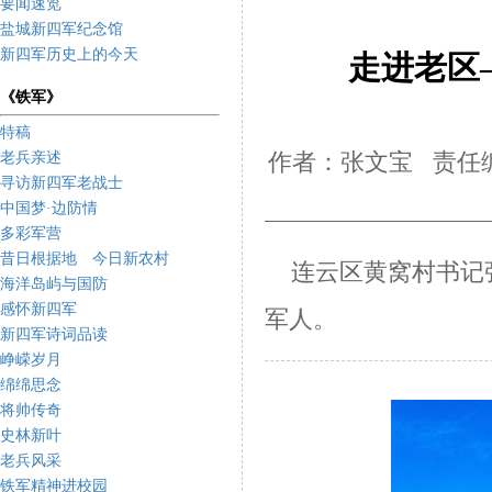
要闻速览
盐城新四军纪念馆
新四军历史上的今天
走进老区
《铁军》
特稿
老兵亲述
作者：张文宝 责任编
寻访新四军老战士
中国梦·边防情
多彩军营
昔日根据地 今日新农村
连云区黄窝村书记
海洋岛屿与国防
感怀新四军
军人。
新四军诗词品读
峥嵘岁月
绵绵思念
将帅传奇
史林新叶
老兵风采
铁军精神进校园