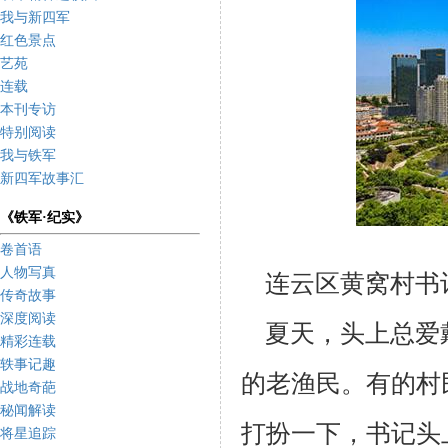
我与新四军
红色景点
艺苑
连载
本刊专访
特别阅读
我与铁军
新四军故事汇
《铁军·纪实》
卷首语
人物写真
连云区黄窝村书
传奇故事
深度阅读
夏天，头上总爱
精彩连载
轶事记趣
的老渔民。有的村
战地奇葩
秘闻解读
打扮一下，书记头
将星追踪