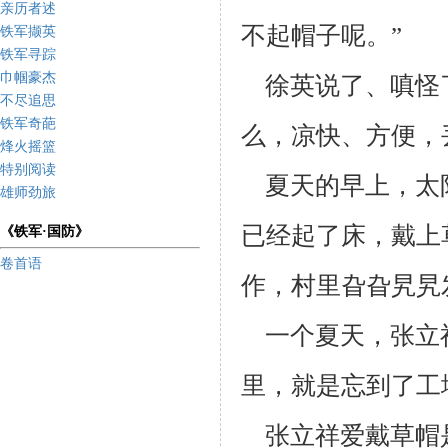
亲历者述
不起帽子呢。”
铁军撷英
铁军寻踪
巾帼豪杰
徐英说了、嗔怪
不尽追思
铁军奇葩
么，
凉快、方便，
烽火摇篮
特别阅读
夏天的早上，太
雄师劲旅
已经起了床，戴上
《铁军·国防》
卷首语
作，村里旮旮旯旯
一个夏天，张立
里，就是忘到了工
张立祥爱戴草帽