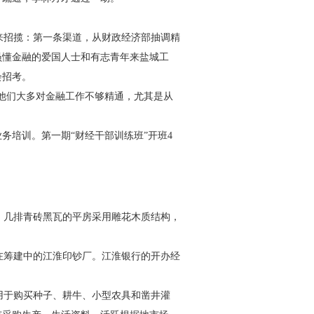
来招揽：第一条渠道，从财
政经济部抽调精
员懂金融的爱
国人士和有志青年来盐城工
会
招考。
但他们大多对金融工作不够
精通，尤其是从
业务培训。第一期“财经干
部训练班”开班4
。几排青砖黑瓦的平房采
用雕花木质结构，
在筹建中的江淮印钞厂。江淮
银行的开办经
用于购买种子、耕牛、小型农
具和凿井灌