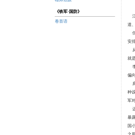
《铁军·国防》
江
卷首语
道
但
安
从
就
李
偏
肩
种
军
达
暴
国
之