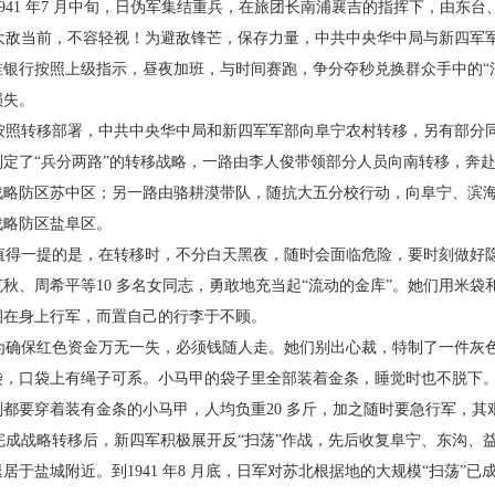
41 年7 月中旬，日伪军集结重兵，在旅团长南
浦襄吉的指挥下，由东台
敌当前，不容轻视！为避敌锋芒，保存力量，中
共中央华中局与新四军
淮银行按照上级指示，昼夜加班，与
时间赛跑，争分夺秒兑换群众手中的“
损失。
照转移部署，中共中央华中局和新四军军部向
阜宁农村转移，另有部分
制定了“兵分两路”的转移战略，一
路由李人俊带领部分人员向南转移，奔
战略防区苏中区；另一
路由骆耕漠带队，随抗大五分校行动，向阜宁、滨
战略防区盐
阜区。
得一提的是，在转移时，不分白天黑夜，随时会
面临危险，要时刻做好
克秋、周希平等10 多名女同志，勇敢
地充当起“流动的金库”。她们用米袋
捆在身上行军，而置自
己的行李于不顾。
确保红色资金万无一失，必须钱随人走。她们
别出心裁，特制了一件灰
袋，口袋上有绳子可系。小马甲的袋
子里全部装着金条，睡觉时也不脱下
刻都要穿着装有金条的
小马甲，人均负重20 多斤，加之随时要急行军，其
成战略转移后，新四军积极展开反“扫荡”作
战，先后收复阜宁、东沟、
居于盐城附近。到1941 年8 月底，
日军对苏北根据地的大规模“扫荡”已