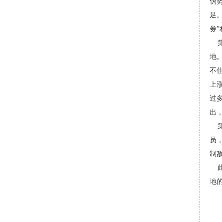
伪
足
券”
第
地
不
上
过
出
第
员
制
此
地