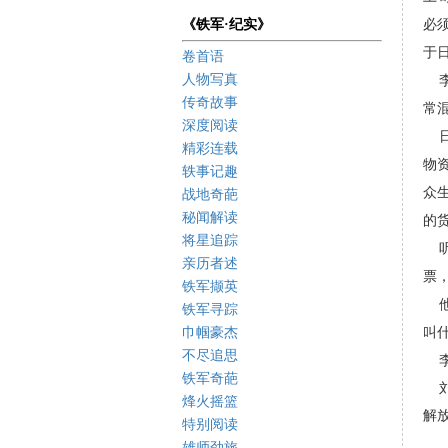
《铁军·纪实》
必
于
卷首语
人物写真
李
传奇故事
常
深度阅读
日
精彩连载
物
轶事记趣
众
战地奇葩
秘闻解读
的
将星追踪
听
亲历者述
票
铁军撷英
他
铁军寻踪
巾帼豪杰
叫
不尽追思
李
铁军奇葩
刘
烽火摇篮
解
特别阅读
雄师劲旅