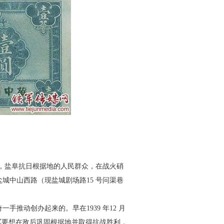
，盐阜抗日根据地的人民
群众，在战火硝
盐城中山西路
（现盐城剧场路15 号问渠巷
奇一手推动创办起来的。
早在1939 年12 月
军要想在敌
后巩固根据地并取得抗战胜利，