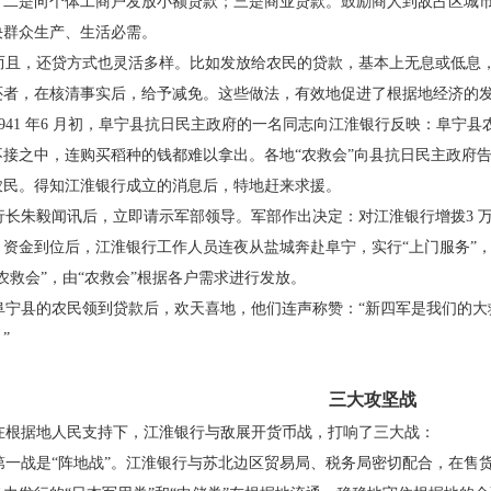
；二是向个体工商户发放小额贷款；三
是商业贷款。鼓励商人到敌占区城
决群众生产、生活必需。
且，还贷方式也灵活多样。比如发放给农民的
贷款，基本上无息或低息
还者，在核清事实后，给予减免。
这些做法，有效地促进了根据地经济的
41 年6 月初，阜宁县抗日民主政府的一名同志
向江淮银行反映：阜宁县
不接之中，连购买稻种的钱都难以拿
出。各地“农救会”向县抗日民主政府
农民。得知江淮银行成
立的消息后，特地赶来求援。
长朱毅闻讯后，立即请示军部领导。军部作出
决定：对江淮银行增拨3 
。资金到位后，江淮银行工作人员连
夜从盐城奔赴阜宁，实行“上门服务”
农救会”，由“农救会”根据
各户需求进行发放。
宁县的农民领到贷款后，欢天喜地，他们连声
称赞：“新四军是我们的
”
三大攻坚战
根据地人民支持下，江淮银行与敌展开货币
战，打响了三大战：
一战是“阵地战”。江淮银行与苏北边区贸易
局、税务局密切配合，在售货