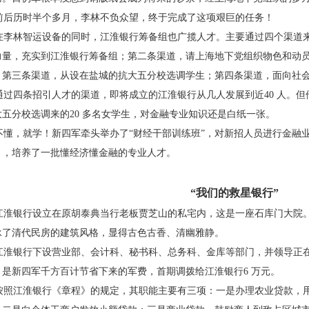
后历时半个多月，李林不负众望，终于完成了
这项艰巨的任务！
李林智运设备的同时，江淮银行筹备组也广揽
人才。主要通过四个渠道
力量，充实到江淮银行筹备组；第
二条渠道，请上海地下党组织物色和动
；第三条渠道，从设在
盐城的抗大五分校选调学生；第四条渠道，面向社
过四条招引人才的渠道，即将成立的江淮银行
从几人发展到近40 人。
大五分校选调来的20 多名女学生，
对金融专业知识还是白纸一张。
懂，就学！新四军牵头举办了“财经干部训练
班”，对新招人员进行金融
月，培养了一批懂经济懂金融的专
业人才。
“我们的救星银行”
淮银行设立在原胡泰典当行老板贾芝山的私
宅内，这是一座石库门大院
承了清代民房的建筑风格，显得
古色古香、清幽雅静。
淮银行下设营业部、会计科、秘书科、总务科、
金库等部门，并领导正
，是新四军千方百计节省下来的军
费，首期调拨给江淮银行6 万元。
照江淮银行《章程》的规定，其职能主要有三
项：一是办理农业贷款，