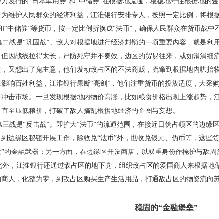
势力发行的“日本军用券”和“中储
券”在根据地流通，稳稳地守住根据地的
。为维护人民群众的
经济利益，江淮银行安排专人，按照一定比例，将根
和“中储券”
等货币，按一定比例折换成“法币”，确保人民群众在
货币战中
二战是“巩固战”。敌人对根据地进行经济封
锁的一项重要内容，就是利
。但因战线拉得太长，严防死守
并不奏效，边区的贸易往来，或如涓涓细
住，又想出了鬼主意，
他们发动敌占区的不法商贩，流窜到根据地内哄抬
涨影响百
姓利益，江淮银行果断“亮剑”，他们注重货币的投放
适度，大采
多冲击市场。一旦发现根据地内物价高涨，比如
粮食价格出现上涨趋势，
，直至压低粮价，打破了敌人搞乱
根据地经济的企图与妄想。
三战是“反击战”。即扩大“法币”的流通范围，
在接近日伪占领区的边缘
，到边缘区秘密开展工作，除收兑
“法币”外，也收兑银元、伪币等，这些
敌”的金融武器；另一方
面，在边缘区开设商店，以双重身份作掩护与敌周
外，江淮银行还通过敌占区的地下党，组织敌
占区的爱国商人来根据地
的商人，化整为零，到敌占区购买生
产生活用品，打通敌占区的物资流向
稳固的“金融堡垒”