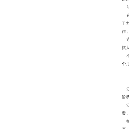
前
在
干
作
通
抗
不
个
江
沿
江
费
按