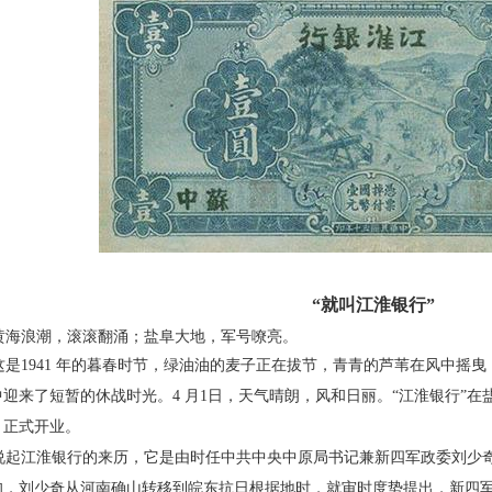
“就叫江淮银行”
海浪潮，滚滚翻涌；盐阜大地，军号嘹亮。
是1941 年的暮春时节，绿油油的麦子正在拔
节，青青的芦苇在风中摇曳
中迎来了短暂的休战时光。4 月1
日，天气晴朗，风和日丽。“江淮银行”在
）正式开业。
起江淮银行的来历，它是由时任中共中央中原
局书记兼新四军政委刘少
旬，刘少奇从河南确山转移到皖
东抗日根据地时，就审时度势提出，新四