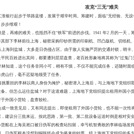
攻克“三无”难关
淮银行起步于筚路蓝缕，发展于艰辛时局。筹
建时，面临“无经验、无设
、步步维艰！
是，再难的难关，也抵挡不住“铁军”前进的步
伐。1941 年2 月的一
排其部下李林前往上海，秘密采购
印钞所需的印刷机、凹凸版机、切纸机
上海到盐城，大多是日伪侵占区。由于敌人实
施严厉的交通封锁，哨卡
是平民百姓进出其间，都要遭到层层
盘查，老百姓形象地将其称为“过鬼门
林知道，这个任务非同小可，稍有不慎，不仅不
能完成任务，还随时面
向虎山行，毫不迟疑地领受了任务。
挑重担的李林以商人身份为掩护，秘密潜入上
海后，与上海地下党组织
设备。但怎么运往盐城？对于这
道难题，上海地下党组织提出租用外国小
对于外国小货轮，
盘查较松。
成一致意见后，又有同志提出，即使租用了外
国小货轮，也不能一次性
露，建议分三批来运。按此思路，第
一批、第二批设备运送时倒是相对安
小货船在上海吴淞口被
日伪军的检查站扣留，幸亏机智勇敢的李林临场发
用。日
伪军根本没想到铜版纸会成为将来的钞票，经上海地
下党组织的多