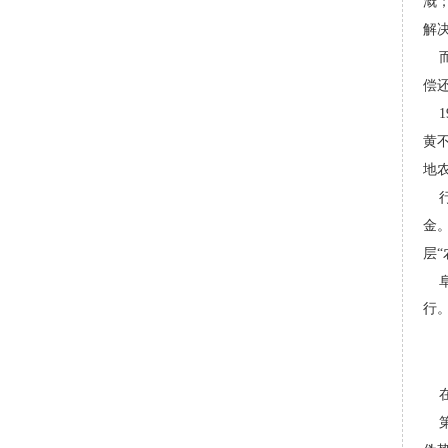
溉
解
而
偿
19
黄
地
行
金
层“
阜
行。
在
第