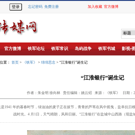
忘记密码
免费注册
加入收藏
官方微博
官方微博
铁军论坛
铁军常识
岛屿战争
铁军书城
影视▪
的位置：
首页
>
《铁军》
>
绵绵思念
> “江淮银行”诞生记
“江淮银行”诞生记
作者：朱金明 徐向林 责任编辑：姚云炤 来源：《铁军》 日期：2023-
是1941 年的暮春时节，绿油油的麦子正在拔
节，青青的芦苇在风中摇曳，盐阜抗日
战时光。4 月1
日，天气晴朗，风和日丽。“江淮银行”在盐城中山西路
（现盐