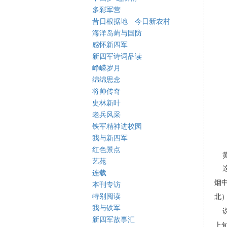
多彩军营
昔日根据地 今日新农村
海洋岛屿与国防
感怀新四军
新四军诗词品读
峥嵘岁月
绵绵思念
将帅传奇
史林新叶
老兵风采
铁军精神进校园
我与新四军
红色景点
黄
艺苑
这
连载
烟
本刊专访
特别阅读
北
我与铁军
说
新四军故事汇
上