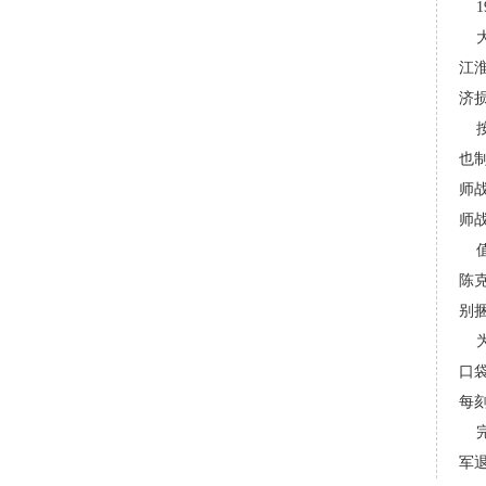
19
大
江
济
按
也
师
师
值
陈
别
为
口
每
完
军退