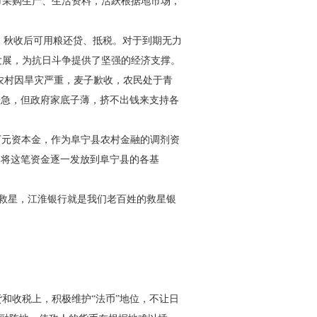
市采购生产、生活
资料，活跃根据地市场，
，秋收后可用粮还贷、抵税。
对于到期无力
发展，为
抗日斗争提供了坚强的经济支撑。
农村因旱灾严重，麦子歉收，
农民处于青
告急，但政府家
底子薄，挤不出钱来支持各
万元资本金，作为阜宁县农村
金融的调剂资
，将这笔资金逐
一发放到阜宁县的各基
大救星，江淮银行就是我们老
百姓的救星银
和收税上，积极维护“法
币”地位，不让日