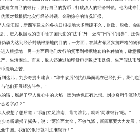
须要建立自己的银
行，发行自己的货币，打破敌人的经济封锁。他为此
专
日伪
顽对我根据地实行经济封锁、金融掠夺的情况汇报。
人俊汇报，新四军建立的各抗日根据地大多新
建不久，财政、税收、金
混乱，进入根据地的货币除了国民党的
“法币”外，还有“日军军用券”，汪
伪顽为达到经济封锁根据地的目的，一方面，
在其占领区实施严格的物
资进入根据地；另一方面用他们
发行的货币到根据地套购各种物资，肆意
生产、生活困难。
而且，敌人还通过加印货币导致货币贬值、生产假法
币
货币
洗劫之苦。
到这儿，刘少奇提出建议：“华中敌后的抗战局
面现在已经打开，我们也
，与他们开展经济斗争。”
的话，燃起了李人俊心中的火焰，因为他也正
有此想。刘少奇稍作沉吟
什么名字好？”
人俊想了想后道：“我们立足淮南、背向淮北，
就叫‘两淮银行’吧。”
少奇听后摇了摇头，说：“两淮面太窄，不够气
派，新四军要大力发展，
放全中国。我们的银行就叫江淮银行！”