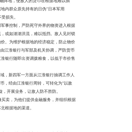
金融阵地，使
敌人的货币在根据地难以插
据
地内群众原先持有的日伪“日本军用
不受损失。
用军事控制，严防死守外
界的物资进入根据
流，或如汹汹
洪流，难以抵挡。敌人见封锁
物
价。为维护根据地的经济稳定，防止物价
购由江淮银行与军部及机关协调，严防货
币
江淮银行随即出资调拨粮
食，以低于市价售
区域，新四军一方面从江淮
银行抽调工作人
货币，经由江淮
银行周转，可转化为“以敌
旋，
开展业务，让敌人防不胜防。
做买卖，为他们提供金融服
务，并组织根据
苏北根据地的渠
道。