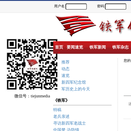
用户名:
密码:
首页
要闻速览
铁军新闻
铁军杂志
您
重点推荐
新闻动态
要闻速览
盐城新四军纪念馆
新四军历史上的今天
微信号：tiejunmedia
《铁军》
这
特稿
老兵亲述
寻访新四军老战士
中国梦·边防情