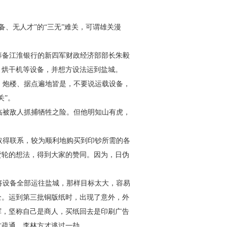
备、无人才”的“三无”难关，
可谓雄关漫
天，筹备江淮银行的新四军财政
经济部部长朱毅
、烘干机等设
备，并想方设法运到盐城。
、炮楼、据点遍地皆是，不要
说运载设备，
关”。
临被敌人抓捕牺牲之险。但他
明知山有虎，
取得联系，较为顺利地购买
到印钞所需的各
货轮的想
法，得到大家的赞同。因为，日伪
将设备全部运往盐城，那样
目标太大，容易
全。运到第三批
铜版纸时，出现了意外，外
挥，坚称自己是商人，买纸回去是印刷广告
方疏通，李林方才逃过一劫。