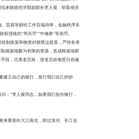
门找来财政经济部副部长李人俊，听取他关
融、贸易等财经工作百端待举，
金融秩序非
伪政权强推的“华兴
币”“中储券”等伪币。
资统制政策和物资封锁禁
运政策，严控各类
攫取根据地
极为有限的资源，造成根据地群
等手段，坑害老百姓，使老百姓饱受日伪顽
要建立自己的银行，发行我
们自己的钞
后问：“李人俊同志，如果我
们创办银行，
将来要面向大江南北，跨过淮
河、长江去