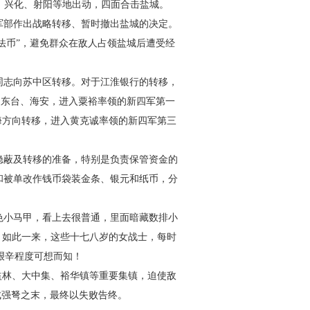
、兴化、射阳等地出动，四面
合击盐城。
军部作出战略转移、暂时撤出
盐城的决定。
法币”，避免群
众在敌人占领盐城后遭受经
同志向苏中区转移。对于江
淮银行的转移，
赴东台、海安，
进入粟裕率领的新四军第一
海方
向转移，进入黄克诚率领的新四军第三
隐蔽及转移的准备，特别是负
责保管资金的
和被单改作钱
币袋装金条、银元和纸币，分
色小马甲，看上去很普通，里
面暗藏数排小
。如此一来，这
些十七八岁的女战士，每时
艰辛
程度可想而知！
益林、大中集、裕华镇等重要
集镇，迫使敌
成强弩之末，最
终以失败告终。