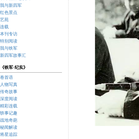
我与新四军
红色景点
艺苑
连载
本刊专访
特别阅读
我与铁军
新四军故事汇
《铁军·纪实》
卷首语
人物写真
传奇故事
深度阅读
精彩连载
轶事记趣
战地奇葩
秘闻解读
将星追踪