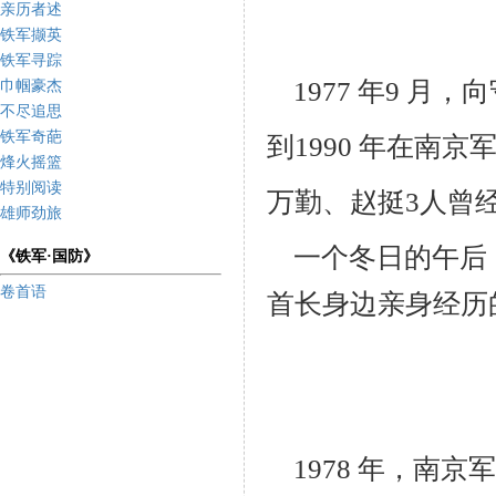
亲历者述
铁军撷英
铁军寻踪
1977 年9 月
巾帼豪杰
不尽追思
铁军奇葩
到1990 年在南
烽火摇篮
特别阅读
万勤、赵挺3人曾
雄师劲旅
一个冬日的午后
《铁军·国防》
卷首语
首长身边亲身经历
1978 年，南