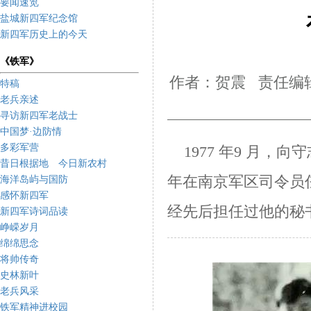
要闻速览
盐城新四军纪念馆
新四军历史上的今天
《铁军》
作者：贺震 责任编辑
特稿
老兵亲述
寻访新四军老战士
中国梦·边防情
多彩军营
1977 年9 月，
昔日根据地 今日新农村
年在南京军区司令员
海洋岛屿与国防
感怀新四军
经先后
担任过他的秘
新四军诗词品读
峥嵘岁月
绵绵思念
将帅传奇
史林新叶
老兵风采
铁军精神进校园